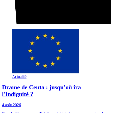
Actualité
Drame de Ceuta : jusqu’où ira
l’indignité ?
4 août 2026