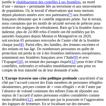
justifie le
rétablissement des contrôles à ses frontières
, au motif
d’une « menace » persistante liée au terrorisme et aux mouvements
de populations. Or, le travail d’observations que nous menons
depuis plusieurs années avec nos partenaires
[7]
aux frontières
françaises démontre que le contrôle migratoire prime. Sur le terrain,
nous constatons que les motifs de sécurité servent de prétexte pour
renforcer des logiques de refoulement. Rien qu’à la frontière franco-
italienne, plus de 24 000 refus d’entrée ont été notifiées par les
autorités françaises depuis Menton et Montgenèvre en 2020,
soit environ 65 personnes renvoyées de l’autre côté de la frontière
chaque jour
[8]
. Parmi elles, des familles, des femmes enceintes et
des enfants en bas âge. De nombreuses personnes en quête de
protection ont perdu la vie à des frontières intérieures européennes,
notamment aux frontières françaises avec l’Italie
[9]
et avec
l’Espagne
[10]
, en tentant des passages risqués
[11]
pour éviter d’être
contrôlées, enfermées et refoulées immédiatement sans prise en
compte de leur minorité ou de leur demande d’asile.
L’Europe traverse une crise politique profonde
caractérisée d’un
côté par l’accueil concret des Etats membres de personnes réfugiées
ukrainiennes, perçues comme de « vrais réfugiés » et de l’autre par
l’absence de volonté commune des mêmes Etats de répondre aux
enjeux de l’accueil d’autres personnes exilées considérées comme
moins désirables
[12]
, autrement que par la poursuite et l’aggravation
des logiques de fermeture. En se focalisant sur des mesures