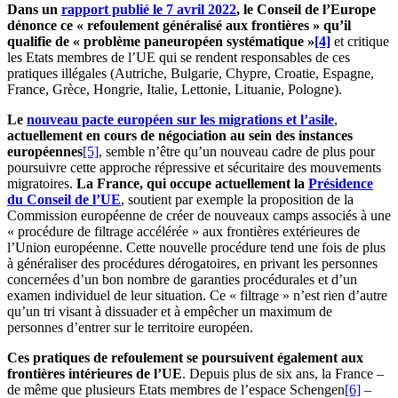
Dans un
rapport publié le 7 avril 2022
, le Conseil de l’Europe
dénonce ce « refoulement généralisé aux frontières » qu’il
qualifie de « problème paneuropéen systématique »
[4]
et critique
les Etats membres de l’UE qui se rendent responsables de ces
pratiques illégales (Autriche, Bulgarie, Chypre, Croatie, Espagne,
France, Grèce, Hongrie, Italie, Lettonie, Lituanie, Pologne).
Le
nouveau pacte européen sur les migrations et l’asile
,
actuellement en cours de négociation au sein des instances
européennes
[5]
, semble n’être qu’un nouveau cadre de plus pour
poursuivre cette approche répressive et sécuritaire des mouvements
migratoires.
La France, qui occupe actuellement la
Présidence
du Conseil de l’UE
, soutient par exemple la proposition de la
Commission européenne de créer de nouveaux camps associés à une
« procédure de filtrage accélérée » aux frontières extérieures de
l’Union européenne. Cette nouvelle procédure tend une fois de plus
à généraliser des procédures dérogatoires, en privant les personnes
concernées d’un bon nombre de garanties procédurales et d’un
examen individuel de leur situation. Ce « filtrage » n’est rien d’autre
qu’un tri visant à dissuader et à empêcher un maximum de
personnes d’entrer sur le territoire européen.
Ces pratiques de refoulement se poursuivent également aux
frontières intérieures de l’UE
. Depuis plus de six ans, la France –
de même que plusieurs Etats membres de l’espace Schengen
[6]
–