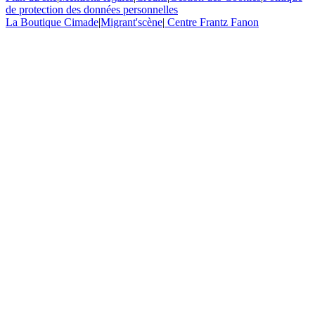
de protection des données personnelles
La Boutique Cimade
|
Migrant'scène
|
Centre Frantz Fanon