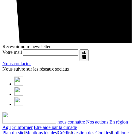
Recevoir notre newsletter
Votre mail
ok
Nous contacter
Nous suivre sur les réseaux sociaux
nous connaître
Nos actions
En région
Agir
S’informer
Etre aidé par la cimade
Plan du site
|
Mentions légales
|
Crédits
|
Gestion des Cookies
|
Politique