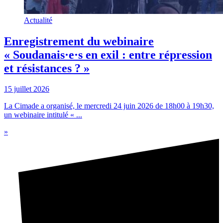
Actualité
Enregistrement du webinaire
« Soudanais·e·s en exil : entre répression
et résistances ? »
15 juillet 2026
La Cimade a organisé, le mercredi 24 juin 2026 de 18h00 à 19h30,
un webinaire intitulé « ...
»