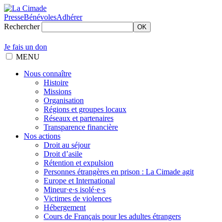
Presse
Bénévoles
Adhérer
Rechercher
OK
Je fais un don
MENU
Nous connaître
Histoire
Missions
Organisation
Régions et groupes locaux
Réseaux et partenaires
Transparence financière
Nos actions
Droit au séjour
Droit d’asile
Rétention et expulsion
Personnes étrangères en prison : La Cimade agit
Europe et International
Mineur·e·s isolé·e·s
Victimes de violences
Hébergement
Cours de Français pour les adultes étrangers