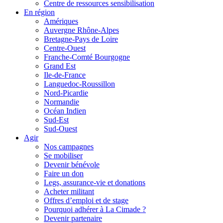
Centre de ressources sensibilisation
En région
Amériques
Auvergne Rhône-Alpes
Bretagne-Pays de Loire
Centre-Ouest
Franche-Comté Bourgogne
Grand Est
Ile-de-France
Languedoc-Roussillon
Nord-Picardie
Normandie
Océan Indien
Sud-Est
Sud-Ouest
Agir
Nos campagnes
Se mobiliser
Devenir bénévole
Faire un don
Legs, assurance-vie et donations
Acheter militant
Offres d’emploi et de stage
Pourquoi adhérer à La Cimade ?
Devenir partenaire