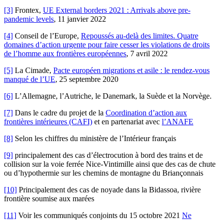
[3]
Frontex,
UE External borders 2021 : Arrivals above pre-
pandemic levels
, 11 janvier 2022
[4]
Conseil de l’Europe,
Repoussés au-delà des limites. Quatre
domaines d’action urgente pour faire cesser les violations de droits
de l’homme aux frontières européennes
, 7 avril 2022
[5]
La Cimade,
Pacte européen migrations et asile : le rendez-vous
manqué de l’UE
, 25 septembre 2020
[6]
L’Allemagne, l’Autriche, le Danemark, la Suède et la Norvège.
[7]
Dans le cadre du projet de la
Coordination d’action aux
frontières intérieures (CAFI)
et en partenariat avec
l’ANAFE
[8]
Selon les chiffres du ministère de l’Intérieur français
[9]
principalement des cas d’électrocution à bord des trains et de
collision sur la voie ferrée Nice-Vintimille ainsi que des cas de chute
ou d’hypothermie sur les chemins de montagne du Briançonnais
[10]
Principalement des cas de noyade dans la Bidassoa, rivière
frontière soumise aux marées
[11]
Voir les communiqués conjoints du 15 octobre 2021
Ne