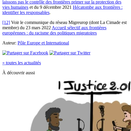
laissons pas le contrôle des frontières primer sur la protection des
vies humaines
et du 9 décembre 2021
Hécatombe aux frontières :
identifier les responsables
.
[12]
Voir le communique du réseau Migreurop (dont La Cimade est
membre) du 23 mars 2022
Accueil sélectif aux frontières
européennes : du racisme des politiques migratoires
Auteur:
Pôle Europe et International
» toutes les actualités
À découvrir aussi