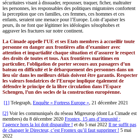
sécuritaires visant à dissuader, repousser, traquer, ficher, maltraiter
les personnes, les responsables des politiques migratoires confortent
la perception que ces familles, ces femmes, ces hommes et ces
enfants, seraient une menace pour l’Europe. Loin d’apaiser les
peurs, ils ne font que légitimer les idéologies xénophobes et
aggraver les fractures sur notre continent.
La Cimade appelle l’UE et ses Etats membres à accueillir toute
personne en danger aux frontières afin d’examiner avec
attention et impartialité chaque situation et d’assurer le respect
des droits de toutes et tous. Aux frontières maritimes en
particulier, l’obligation de porter secours aux passagers d’un
bateau en difficulté et le débarquement des personnes dans un
lieu sûr dans les meilleurs délais doivent être garantis. Respecter
les valeurs fondatrices de l’Europe implique également de
défendre le principe de la libre circulation dans l’Espace
Schengen, l’un des socles de la construction européenne.
[1]
Telegraph,
Enquête « Fortress Europe »
, 21 décembre 2021
[2]
Voir les communiqués du réseau Migreurop (dont La Cimade est
membres) du 8 décembre 2020
Frontex, 15 ans d’impunité :
l’agence hors la loi doit disparaître !
et du 5 mai 2022
Il ne suffit pas
de changer le Directeur, c’est Frontex qu’il faut supprimer !
5 mai
2022