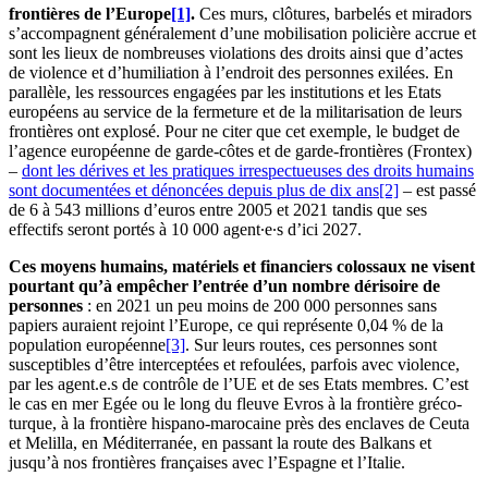
frontières de l’Europe
[1]
.
Ces murs, clôtures, barbelés et miradors
s’accompagnent généralement d’une mobilisation policière accrue et
sont les lieux de nombreuses violations des droits ainsi que d’actes
de violence et d’humiliation à l’endroit des personnes exilées. En
parallèle, les ressources engagées par les institutions et les Etats
européens au service de la fermeture et de la militarisation de leurs
frontières ont explosé. Pour ne citer que cet exemple, le budget de
l’agence européenne de garde-côtes et de garde-frontières (Frontex)
–
dont les dérives et les pratiques irrespectueuses des droits humains
sont documentées et dénoncées depuis plus de dix ans
[2]
– est passé
de 6 à 543 millions d’euros entre 2005 et 2021 tandis que ses
effectifs seront portés à 10 000 agent∙e∙s d’ici 2027.
Ces moyens humains, matériels et financiers colossaux ne visent
pourtant qu’à empêcher l’entrée d’un nombre dérisoire de
personnes
: en 2021 un peu moins de 200 000 personnes sans
papiers auraient rejoint l’Europe, ce qui représente 0,04 % de la
population européenne
[3]
. Sur leurs routes, ces personnes sont
susceptibles d’être interceptées et refoulées, parfois avec violence,
par les agent.e.s de contrôle de l’UE et de ses Etats membres. C’est
le cas en mer Egée ou le long du fleuve Evros à la frontière gréco-
turque, à la frontière hispano-marocaine près des enclaves de Ceuta
et Melilla, en Méditerranée, en passant la route des Balkans et
jusqu’à nos frontières françaises avec l’Espagne et l’Italie.