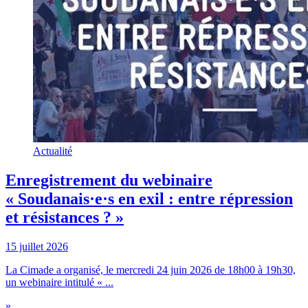
Actualité
Enregistrement du webinaire
« Soudanais·e·s en exil : entre répression
et résistances ? »
15 juillet 2026
La Cimade a organisé, le mercredi 24 juin 2026 de 18h00 à 19h30,
un webinaire intitulé « ...
»