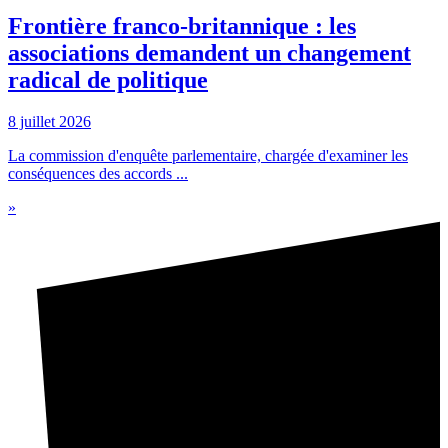
Frontière franco-britannique : les
associations demandent un changement
radical de politique
8 juillet 2026
La commission d'enquête parlementaire, chargée d'examiner les
conséquences des accords ...
»