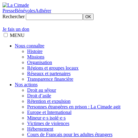
Presse
Bénévoles
Adhérer
Rechercher
OK
Je fais un don
MENU
Nous connaître
Histoire
Missions
Organisation
Régions et groupes locaux
Réseaux et partenaires
Transparence financière
Nos actions
Droit au séjour
Droit d’asile
Rétention et expulsion
Personnes étrangères en prison : La Cimade agit
Europe et International
Mineur·e·s isolé·e·s
Victimes de violences
Hébergement
Cours de Français pour les adultes étrangers