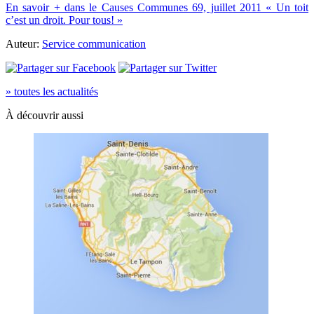
En savoir + dans le Causes Communes 69, juillet 2011 « Un toit
c’est un droit. Pour tous! »
Auteur:
Service communication
» toutes les actualités
À découvrir aussi