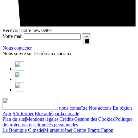
Recevoir notre newsletter
Votre mail
ok
Nous contacter
Nous suivre sur les réseaux sociaux
nous connaître
Nos actions
En région
Agir
S’informer
Etre aidé par la cimade
Plan du site
|
Mentions légales
|
Crédits
|
Gestion des Cookies
|
Politique
de protection des données personnelles
La Boutique Cimade
|
Migrant'scène
|
Centre Frantz Fanon