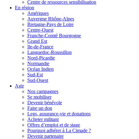
Centre de ressources sensibilisation
En région
Amériques
Auvergne Rhône-Alpes
Bretagne-Pays de Loire
Centre-Ouest
Franche-Comté Bourgogne
Grand Est
Ile-de-France
Languedoc-Roussillon
Nord-Picardie
Normandie
Océan Indien
Sud-Est
Sud-Ouest
Agir
Nos campagnes
Se mobiliser
Devenir bénévole
Faire un don
Legs, assurance-vie et donations
Acheter militant
Offres d’emploi et de stage
Pourquoi adhérer à La Cimade ?
Devenir partenaire