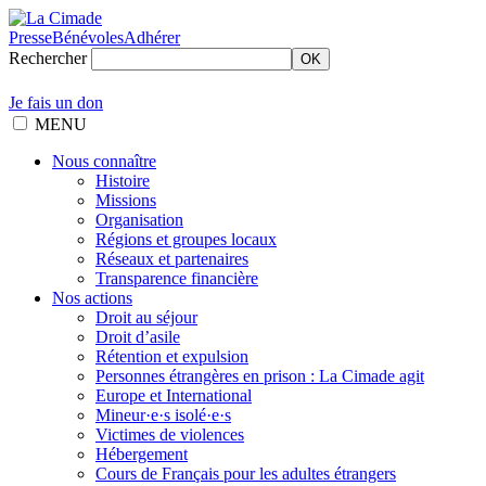
Presse
Bénévoles
Adhérer
Rechercher
OK
Je fais un don
MENU
Nous connaître
Histoire
Missions
Organisation
Régions et groupes locaux
Réseaux et partenaires
Transparence financière
Nos actions
Droit au séjour
Droit d’asile
Rétention et expulsion
Personnes étrangères en prison : La Cimade agit
Europe et International
Mineur·e·s isolé·e·s
Victimes de violences
Hébergement
Cours de Français pour les adultes étrangers