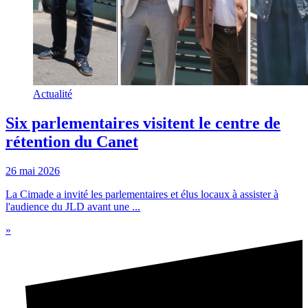
Actualité
Six parlementaires visitent le centre de
rétention du Canet
26 mai 2026
La Cimade a invité les parlementaires et élus locaux à assister à
l'audience du JLD avant une ...
»