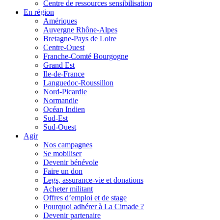
Centre de ressources sensibilisation
En région
Amériques
Auvergne Rhône-Alpes
Bretagne-Pays de Loire
Centre-Ouest
Franche-Comté Bourgogne
Grand Est
Ile-de-France
Languedoc-Roussillon
Nord-Picardie
Normandie
Océan Indien
Sud-Est
Sud-Ouest
Agir
Nos campagnes
Se mobiliser
Devenir bénévole
Faire un don
Legs, assurance-vie et donations
Acheter militant
Offres d’emploi et de stage
Pourquoi adhérer à La Cimade ?
Devenir partenaire