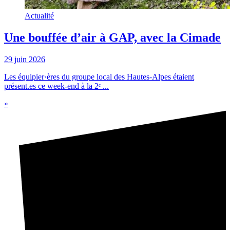
Actualité
Une bouffée d’air à GAP, avec la Cimade
29 juin 2026
Les équipier·ères du groupe local des Hautes-Alpes étaient
présent.es ce week-end à la 2ᵉ ...
»