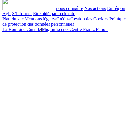
nous connaître
Nos actions
En région
Agir
S’informer
Etre aidé par la cimade
Plan du site
|
Mentions légales
|
Crédits
|
Gestion des Cookies
|
Politique
de protection des données personnelles
La Boutique Cimade
|
Migrant'scène
|
Centre Frantz Fanon