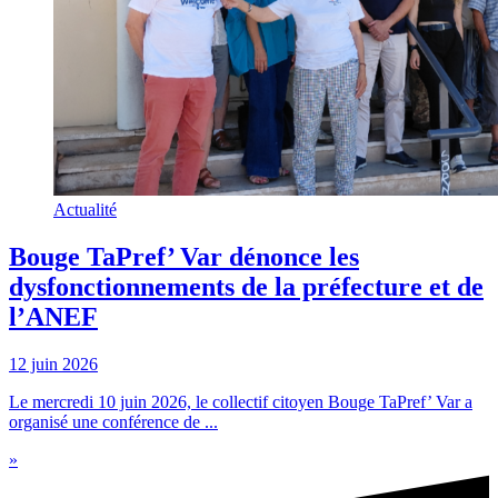
Actualité
Bouge TaPref’ Var dénonce les
dysfonctionnements de la préfecture et de
l’ANEF
12 juin 2026
Le mercredi 10 juin 2026, le collectif citoyen Bouge TaPref’ Var a
organisé une conférence de ...
»