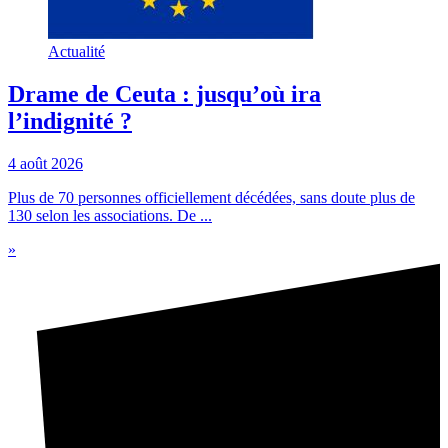
Actualité
Drame de Ceuta : jusqu’où ira
l’indignité ?
4 août 2026
Plus de 70 personnes officiellement décédées, sans doute plus de
130 selon les associations. De ...
»