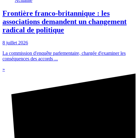
Actualité
Frontière franco-britannique : les
associations demandent un changement
radical de politique
8 juillet 2026
La commission d'enquête parlementaire, chargée d'examiner les
conséquences des accords ...
»