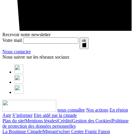
Recevoir notre newsletter
Votre mail
ok
Nous contacter
Nous suivre sur les réseaux sociaux
nous connaître
Nos actions
En région
Agir
S’informer
Etre aidé par la cimade
Plan du site
|
Mentions légales
|
Crédits
|
Gestion des Cookies
|
Politique
de protection des données personnelles
La Boutique Cimade
|
Migrant'scène
|
Centre Frantz Fanon