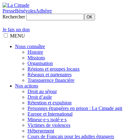
Presse
Bénévoles
Adhérer
Rechercher
OK
Je fais un don
MENU
Nous connaître
Histoire
Missions
Organisation
Régions et groupes locaux
Réseaux et partenaires
Transparence financière
Nos actions
Droit au séjour
Droit d’asile
Rétention et expulsion
Personnes étrangères en prison : La Cimade agit
Europe et International
Mineur·e·s isolé·e·s
Victimes de violences
Hébergement
Cours de Français pour les adultes étrangers