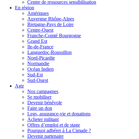
Centre de ressources sensibilisation
En région
Amériques
Auvergne Rhône-Alpes
Bretagne-Pays de Loire
Centre-Ouest
Franche-Comté Bourgogne
Grand Est
Ile-de-France
Languedoc-Roussillon
Nord-Picardie
Normandie
Océan Indien
Sud-Est
Sud-Ouest
Agir
Nos campagnes
Se mobiliser
Devenir bénévole
Faire un don
Legs, assurance-vie et donations
Acheter militant
Offres d’emploi et de stage
Pourquoi adhérer à La Cimade ?
Devenir partenaire