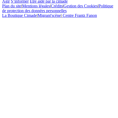
Agir
S’informer
Etre aidé par la cimade
Plan du site
|
Mentions légales
|
Crédits
|
Gestion des Cookies
|
Politique
de protection des données personnelles
La Boutique Cimade
|
Migrant'scène
|
Centre Frantz Fanon