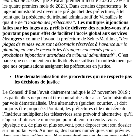
leur taux de succès”
(de 30% au premier trimestre 2020 à 72% sur
les quatre premiers mois de 2021). Dans certains départements, le
juge administratif est devenu le pré-guichet des préfectures, à tel
point que la présidente du tribunal administratif de Versailles le
qualifie de “
Doctolib des préfectures”
.
Les multiples injonctions
faites par les juges aux préfets de délivrer des rendez-vous n’a
pourtant pas pour effet de faciliter l’accès global aux services
étrangers :
comme l’avoue la préfecture de Seine-Maritime, “
des
plages de rendez-vous sont désormais réservées à l’avance sur le
planning en vue de recevoir les étrangers concernés par les
prochaines injonctions attendues du tribunal administratif”.
C’est
parce que ces contentieux individuels ne suffisent manifestement pas
que nos organisations assignent les préfectures en justice.
Une dématérialisation des procédures qui ne respecte pas
les décisions de justice
Le Conseil d’Etat l’avait clairement indiqué le 27 novembre 2019 :
les particuliers ne peuvent être contraint·es de saisir l’administration
par voie dématérialisée. Une alternative (guichet, courrier…) doit
toujours être proposée. Pourtant, les préfectures et le ministère de
l’Intérieur multiplient les téléservices sans prévoir d’alternative, qu’il
s’agisse d’utiliser le numérique pour obtenir un rendez-vous
physique ou, de plus en plus souvent, pour déposer tout son dossier
sur un portail web. Au mieux, des bornes numériques sont prévues
dans certaines préfectures. Nos organisations ont de nouveau saisi le