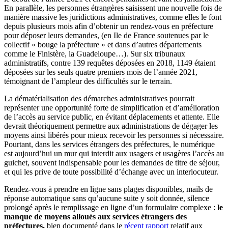
En parallèle, les personnes étrangères saisissent une nouvelle fois de
manière massive les juridictions administratives, comme elles le font
depuis plusieurs mois afin d’obtenir un rendez-vous en préfecture
pour déposer leurs demandes, (en Ile de France soutenues par le
collectif « bouge la préfecture » et dans d’autres départements
comme le Finistère, la Guadeloupe…). Sur six tribunaux
administratifs, contre 139 requêtes déposées en 2018, 1149 étaient
déposées sur les seuls quatre premiers mois de l’année 2021,
témoignant de l’ampleur des difficultés sur le terrain.
La dématérialisation des démarches administratives pourrait
représenter une opportunité forte de simplification et d’amélioration
de l’accès au service public, en évitant déplacements et attente. Elle
devrait théoriquement permettre aux administrations de dégager les
moyens ainsi libérés pour mieux recevoir les personnes si nécessaire.
Pourtant, dans les services étrangers des préfectures, le numérique
est aujourd’hui un mur qui interdit aux usagers et usagères l’accès au
guichet, souvent indispensable pour les demandes de titre de séjour,
et qui les prive de toute possibilité d’échange avec un interlocuteur.
Rendez-vous à prendre en ligne sans plages disponibles, mails de
réponse automatique sans qu’aucune suite y soit donnée, silence
prolongé après le remplissage en ligne d’un formulaire complexe :
le
manque de moyens alloués aux services étrangers des
préfectures,
bien documenté dans le
récent rapport
relatif aux