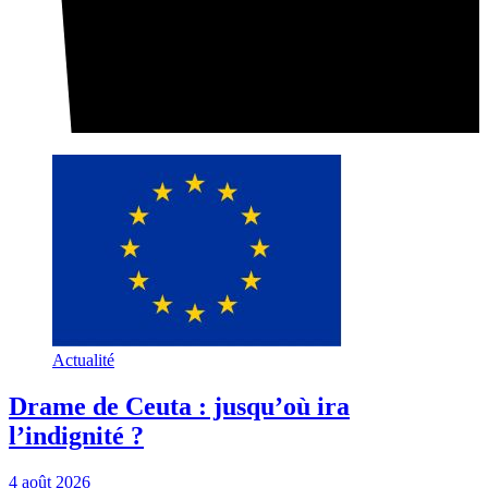
Actualité
Drame de Ceuta : jusqu’où ira
l’indignité ?
4 août 2026