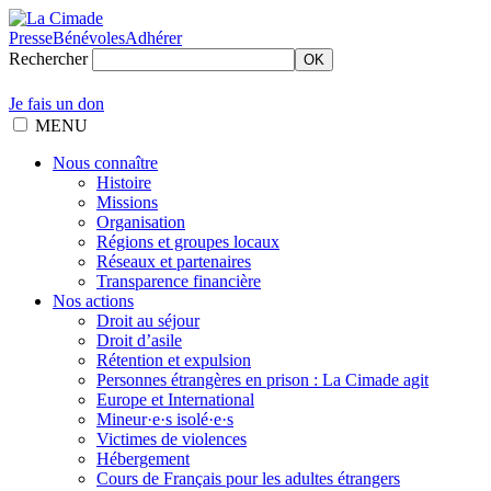
Presse
Bénévoles
Adhérer
Rechercher
OK
Je fais un don
MENU
Nous connaître
Histoire
Missions
Organisation
Régions et groupes locaux
Réseaux et partenaires
Transparence financière
Nos actions
Droit au séjour
Droit d’asile
Rétention et expulsion
Personnes étrangères en prison : La Cimade agit
Europe et International
Mineur·e·s isolé·e·s
Victimes de violences
Hébergement
Cours de Français pour les adultes étrangers