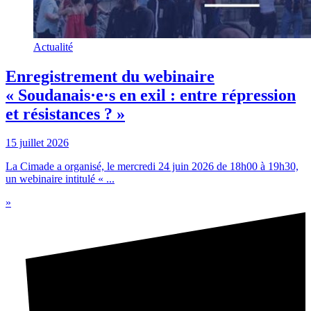
Actualité
Enregistrement du webinaire
« Soudanais·e·s en exil : entre répression
et résistances ? »
15 juillet 2026
La Cimade a organisé, le mercredi 24 juin 2026 de 18h00 à 19h30,
un webinaire intitulé « ...
»