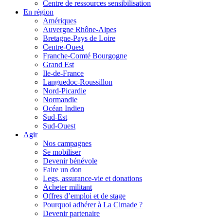
Centre de ressources sensibilisation
En région
Amériques
Auvergne Rhône-Alpes
Bretagne-Pays de Loire
Centre-Ouest
Franche-Comté Bourgogne
Grand Est
Ile-de-France
Languedoc-Roussillon
Nord-Picardie
Normandie
Océan Indien
Sud-Est
Sud-Ouest
Agir
Nos campagnes
Se mobiliser
Devenir bénévole
Faire un don
Legs, assurance-vie et donations
Acheter militant
Offres d’emploi et de stage
Pourquoi adhérer à La Cimade ?
Devenir partenaire