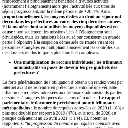
renforcement a principalement bénéficié à d’autres activités
(notamment l’éloignement) alors que l’activité liée aux titres de
séjour progressaient, sur la même période, de +20,4%. Ainsi,
proportionnellement, les moyens dédiés au droit au séjour ont
décru dans les préfectures au cours des cinq dernières années
.
Et la manière dont sont utilisés les moyens disponibles est en
cause :
non seulement les missions liées à l’éloignement sont
privilégiées, mais les missions liées au séjour consistent en grande
partie à répondre à la suspicion démesurée de fraude visant les
personnes étrangères en multipliant abusivement les contrôles sur
des dossiers rendus toujours plus lourds et complexes.
Une multiplication de recours individuels : les tribunaux
administratifs en passe de devenir les pré-guichets des
préfectures ?
La forte généralisation de l’obligation d’obtenir un rendez-vous par
Internet avant de se rendre en préfecture a entraîné une véritable
inflation de requêtes, adressées aux tribunaux administratifs par les
personnes étrangères bloquées dans leurs démarches.
Le rapport
parlementaire le documente précisément pour 6 tribunaux
métropolitains :
le nombre de requêtes adressées en 2020 (1 188) a
plus que doublé par rapport à 2019 (478), et le total de 2020 est
presque déjà atteint au 26 avril 2021 (1 144). Et, notent les
rapporteurs, “
la progression du nombre de requêtes coïncide avec