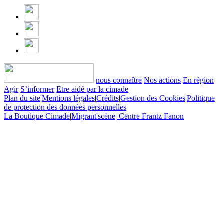
nous connaître
Nos actions
En région
Agir
S’informer
Etre aidé par la cimade
Plan du site
|
Mentions légales
|
Crédits
|
Gestion des Cookies
|
Politique
de protection des données personnelles
La Boutique Cimade
|
Migrant'scène
|
Centre Frantz Fanon