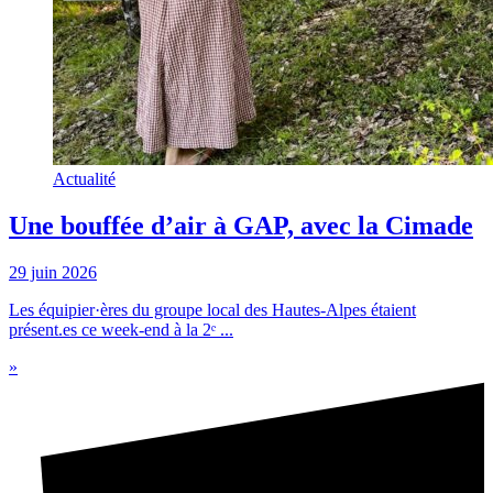
Actualité
Une bouffée d’air à GAP, avec la Cimade
29 juin 2026
Les équipier·ères du groupe local des Hautes-Alpes étaient
présent.es ce week-end à la 2ᵉ ...
»