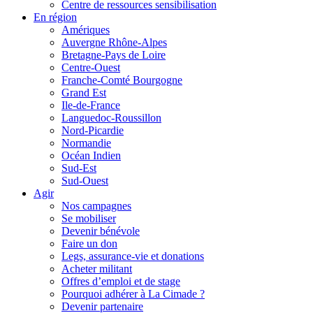
Centre de ressources sensibilisation
En région
Amériques
Auvergne Rhône-Alpes
Bretagne-Pays de Loire
Centre-Ouest
Franche-Comté Bourgogne
Grand Est
Ile-de-France
Languedoc-Roussillon
Nord-Picardie
Normandie
Océan Indien
Sud-Est
Sud-Ouest
Agir
Nos campagnes
Se mobiliser
Devenir bénévole
Faire un don
Legs, assurance-vie et donations
Acheter militant
Offres d’emploi et de stage
Pourquoi adhérer à La Cimade ?
Devenir partenaire