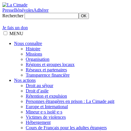
Presse
Bénévoles
Adhérer
Rechercher
OK
Je fais un don
MENU
Nous connaître
Histoire
Missions
Organisation
Régions et groupes locaux
Réseaux et partenaires
Transparence financière
Nos actions
Droit au séjour
Droit d’asile
Rétention et expulsion
Personnes étrangères en prison : La Cimade agit
Europe et International
Mineur·e·s isolé·e·s
Victimes de violences
Hébergement
Cours de Français pour les adultes étrangers