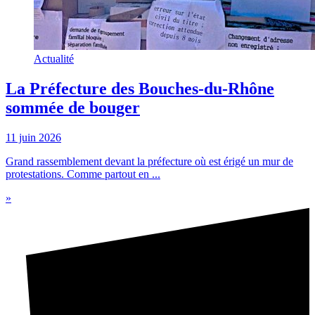
Actualité
La Préfecture des Bouches-du-Rhône
sommée de bouger
11 juin 2026
Grand rassemblement devant la préfecture où est érigé un mur de
protestations. Comme partout en ...
»