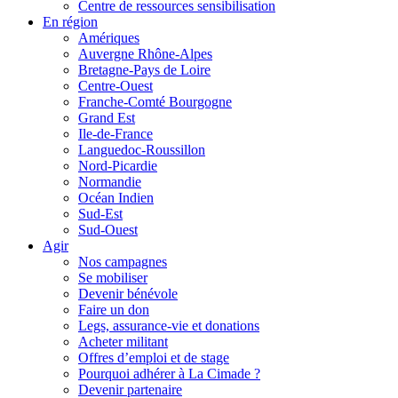
Centre de ressources sensibilisation
En région
Amériques
Auvergne Rhône-Alpes
Bretagne-Pays de Loire
Centre-Ouest
Franche-Comté Bourgogne
Grand Est
Ile-de-France
Languedoc-Roussillon
Nord-Picardie
Normandie
Océan Indien
Sud-Est
Sud-Ouest
Agir
Nos campagnes
Se mobiliser
Devenir bénévole
Faire un don
Legs, assurance-vie et donations
Acheter militant
Offres d’emploi et de stage
Pourquoi adhérer à La Cimade ?
Devenir partenaire