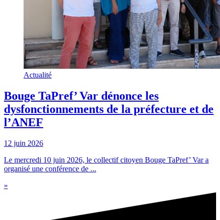
Actualité
Bouge TaPref’ Var dénonce les
dysfonctionnements de la préfecture et de
l’ANEF
12 juin 2026
Le mercredi 10 juin 2026, le collectif citoyen Bouge TaPref’ Var a
organisé une conférence de ...
»