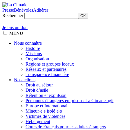
Presse
Bénévoles
Adhérer
Rechercher
OK
Je fais un don
MENU
Nous connaître
Histoire
Missions
Organisation
Régions et groupes locaux
Réseaux et partenaires
Transparence financière
Nos actions
Droit au séjour
Droit d’asile
Rétention et expulsion
Personnes étrangères en prison : La Cimade agit
Europe et International
Mineur·e·s isolé·e·s
Victimes de violences
Hébergement
Cours de Français pour les adultes étrangers