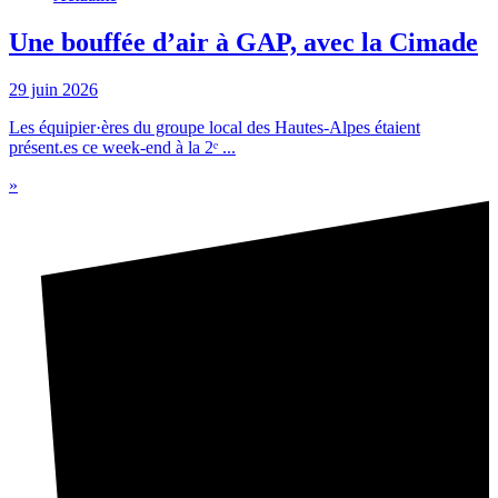
Une bouffée d’air à GAP, avec la Cimade
29 juin 2026
Les équipier·ères du groupe local des Hautes-Alpes étaient
présent.es ce week-end à la 2ᵉ ...
»