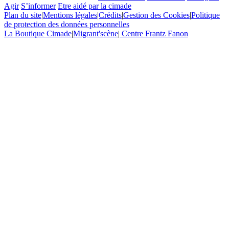
Agir
S’informer
Etre aidé par la cimade
Plan du site
|
Mentions légales
|
Crédits
|
Gestion des Cookies
|
Politique
de protection des données personnelles
La Boutique Cimade
|
Migrant'scène
|
Centre Frantz Fanon