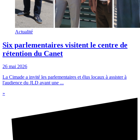
Actualité
Six parlementaires visitent le centre de
rétention du Canet
26 mai 2026
La Cimade a invité les parlementaires et élus locaux à assister à
l'audience du JLD avant une ...
»