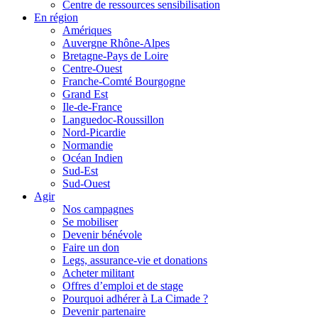
Centre de ressources sensibilisation
En région
Amériques
Auvergne Rhône-Alpes
Bretagne-Pays de Loire
Centre-Ouest
Franche-Comté Bourgogne
Grand Est
Ile-de-France
Languedoc-Roussillon
Nord-Picardie
Normandie
Océan Indien
Sud-Est
Sud-Ouest
Agir
Nos campagnes
Se mobiliser
Devenir bénévole
Faire un don
Legs, assurance-vie et donations
Acheter militant
Offres d’emploi et de stage
Pourquoi adhérer à La Cimade ?
Devenir partenaire