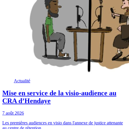
Actualité
Mise en service de la visio-audience au
CRA d’Hendaye
7 août 2026
Les premières audiences en visio dans l'annexe de justice attenante
au centre de rétention ...