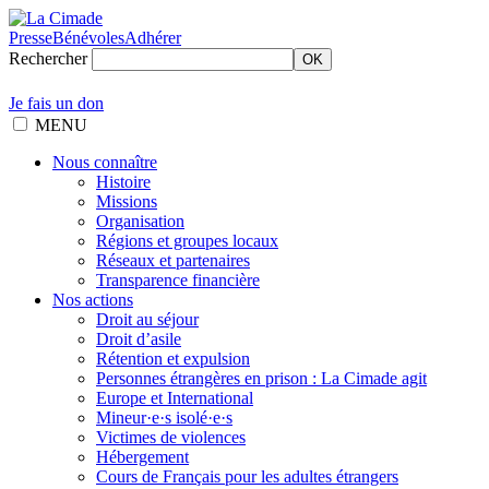
Presse
Bénévoles
Adhérer
Rechercher
OK
Je fais un don
MENU
Nous connaître
Histoire
Missions
Organisation
Régions et groupes locaux
Réseaux et partenaires
Transparence financière
Nos actions
Droit au séjour
Droit d’asile
Rétention et expulsion
Personnes étrangères en prison : La Cimade agit
Europe et International
Mineur·e·s isolé·e·s
Victimes de violences
Hébergement
Cours de Français pour les adultes étrangers