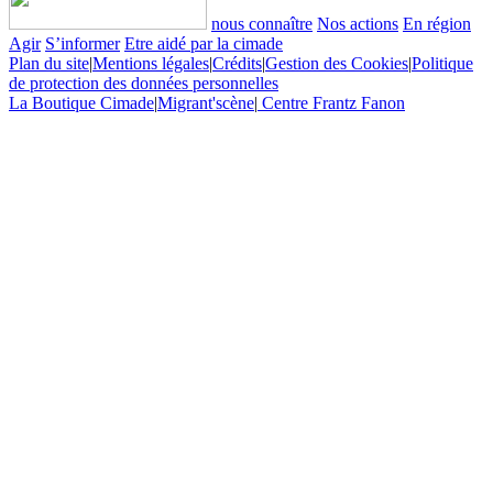
nous connaître
Nos actions
En région
Agir
S’informer
Etre aidé par la cimade
Plan du site
|
Mentions légales
|
Crédits
|
Gestion des Cookies
|
Politique
de protection des données personnelles
La Boutique Cimade
|
Migrant'scène
|
Centre Frantz Fanon