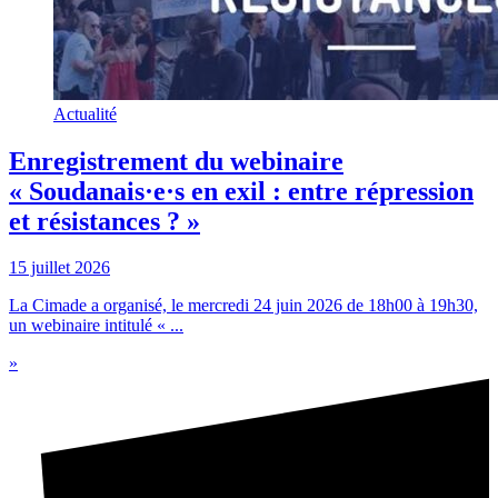
Actualité
Enregistrement du webinaire
« Soudanais·e·s en exil : entre répression
et résistances ? »
15 juillet 2026
La Cimade a organisé, le mercredi 24 juin 2026 de 18h00 à 19h30,
un webinaire intitulé « ...
»