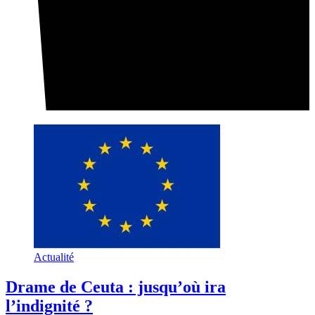
Actualité
Drame de Ceuta : jusqu’où ira
l’indignité ?