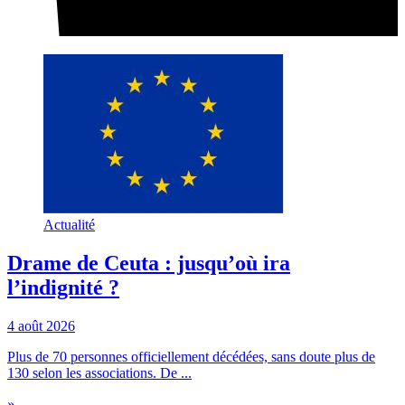
Actualité
Drame de Ceuta : jusqu’où ira
l’indignité ?
4 août 2026
Plus de 70 personnes officiellement décédées, sans doute plus de
130 selon les associations. De ...
»