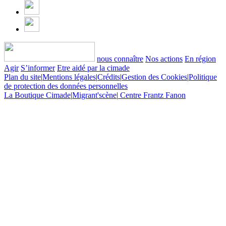
nous connaître
Nos actions
En région
Agir
S’informer
Etre aidé par la cimade
Plan du site
|
Mentions légales
|
Crédits
|
Gestion des Cookies
|
Politique
de protection des données personnelles
La Boutique Cimade
|
Migrant'scène
|
Centre Frantz Fanon