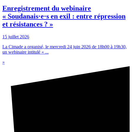
Enregistrement du webinaire
« Soudanais·e·s en exil : entre répression
et résistances ? »
15 juillet 2026
La Cimade a organisé, le mercredi 24 juin 2026 de 18h00 à 19h30,
un webinaire intitulé « ...
»