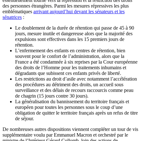
essentiellement tourné vers la répression et la restriction des droits
des personnes étrangères. Parmi les mesures répressives les plus
emblématiques
arrivant aujourd’hui devant les sénateurs et les
sénatrices
:
Le doublement de la durée de rétention qui passe de 45 à 90
jours, mesure inutile et dangereuse alors que la majorité des
expulsions sont effectives dans les 15 premiers jours de
rétention.
L’enfermement des enfants en centres de rétention, bien
souvent pour le confort de l’administration, alors que la
France a été condamnée à six reprises par la Cour européenne
des droits de l’Homme pour les traitements inhumains et
dégradants que subissent ces enfants privés de liberté.
Les restrictions au droit d’asile avec notamment l’accélération
des procédures au détriment des droits, un accueil sous
surveillance et des délais de recours raccourcis comme peau
de chagrin (15 jours contre 30 jours).
La généralisation du bannissement du territoire français et
européen pour toutes les personnes sous le coup d’une
obligation de quitter le territoire français après un refus de titre
de séjour.
De nombreuses autres dispositions viennent compléter un tour de vis
supplémentaire voulu par Emmanuel Macron et orchestré par le
ministre de l’Intérieur Gérard Collomb, loin des actions de