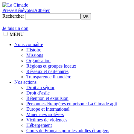
Presse
Bénévoles
Adhérer
Rechercher
OK
Je fais un don
MENU
Nous connaître
Histoire
Missions
Organisation
Régions et groupes locaux
Réseaux et partenaires
Transparence financière
Nos actions
Droit au séjour
Droit d’asile
Rétention et expulsion
Personnes étrangères en prison : La Cimade agit
Europe et International
Mineur·e·s isolé·e·s
Victimes de violences
Hébergement
Cours de Français pour les adultes étrangers