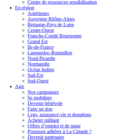
Centre de ressources sensibilisation
En région
Amériques
Auvergne Rhône-Alpes
Bretagne-Pays de Loire
Centre-Ouest
Franche-Comté Bourgogne
Grand Est
Ile-de-France
Languedoc-Roussillon
Nord-Picardie
Normandie
Océan Indien
Sud-Est
Sud-Ouest
Agir
Nos campagnes
Se mobiliser
Devenir bénévole
Faire un don
Legs, assurance-vie et donations
Acheter militant
Offres d’emploi et de stage
Pourquoi adhérer à La Cimade ?
Devenir partenaire