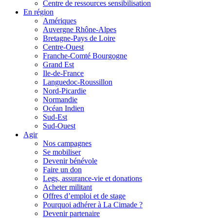
Centre de ressources sensibilisation
En région
Amériques
Auvergne Rhône-Alpes
Bretagne-Pays de Loire
Centre-Ouest
Franche-Comté Bourgogne
Grand Est
Ile-de-France
Languedoc-Roussillon
Nord-Picardie
Normandie
Océan Indien
Sud-Est
Sud-Ouest
Agir
Nos campagnes
Se mobiliser
Devenir bénévole
Faire un don
Legs, assurance-vie et donations
Acheter militant
Offres d’emploi et de stage
Pourquoi adhérer à La Cimade ?
Devenir partenaire