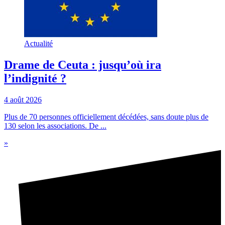
Actualité
Drame de Ceuta : jusqu’où ira
l’indignité ?
4 août 2026
Plus de 70 personnes officiellement décédées, sans doute plus de
130 selon les associations. De ...
»