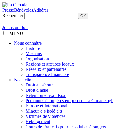
Presse
Bénévoles
Adhérer
Rechercher
OK
Je fais un don
MENU
Nous connaître
Histoire
Missions
Organisation
Régions et groupes locaux
Réseaux et partenaires
Transparence financière
Nos actions
Droit au séjour
Droit d’asile
Rétention et expulsion
Personnes étrangères en prison : La Cimade agit
Europe et International
Mineur·e·s isolé·e·s
Victimes de violences
Hébergement
Cours de Français pour les adultes étrangers