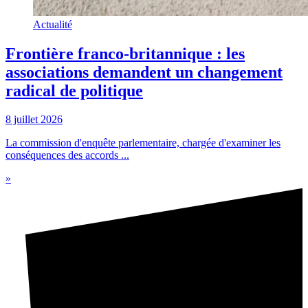
Actualité
Frontière franco-britannique : les
associations demandent un changement
radical de politique
8 juillet 2026
La commission d'enquête parlementaire, chargée d'examiner les
conséquences des accords ...
»