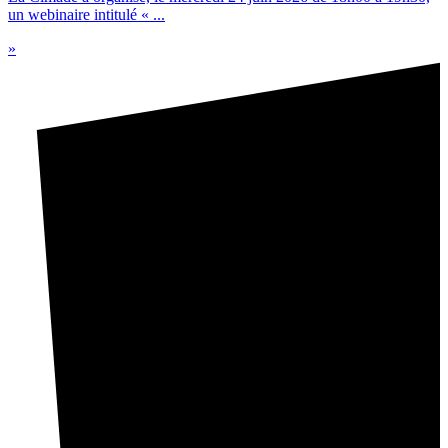
un webinaire intitulé « ...
»