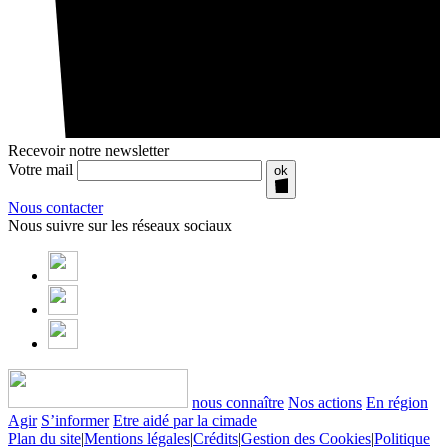
Recevoir notre newsletter
Votre mail
ok
Nous contacter
Nous suivre sur les réseaux sociaux
nous connaître
Nos actions
En région
Agir
S’informer
Etre aidé par la cimade
Plan du site
|
Mentions légales
|
Crédits
|
Gestion des Cookies
|
Politique