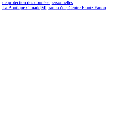
de protection des données personnelles
La Boutique Cimade
|
Migrant'scène
|
Centre Frantz Fanon