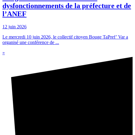
dysfonctionnements de la préfecture et de
l’ANEF
12 juin 2026
Le mercredi 10 juin 2026, le collectif citoyen Bouge TaPref’ Var a
organisé une conférence de ...
»