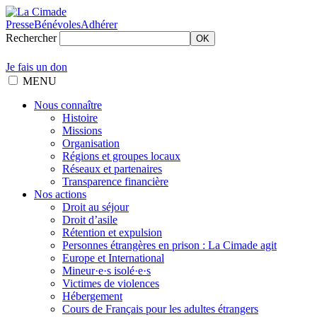
Presse
Bénévoles
Adhérer
Rechercher
OK
Je fais un don
MENU
Nous connaître
Histoire
Missions
Organisation
Régions et groupes locaux
Réseaux et partenaires
Transparence financière
Nos actions
Droit au séjour
Droit d’asile
Rétention et expulsion
Personnes étrangères en prison : La Cimade agit
Europe et International
Mineur·e·s isolé·e·s
Victimes de violences
Hébergement
Cours de Français pour les adultes étrangers