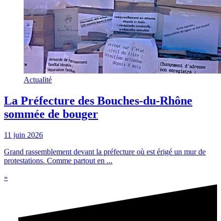
Actualité
La Préfecture des Bouches-du-Rhône
sommée de bouger
11 juin 2026
Grand rassemblement devant la préfecture où est érigé un mur de
protestations. Comme partout en ...
»