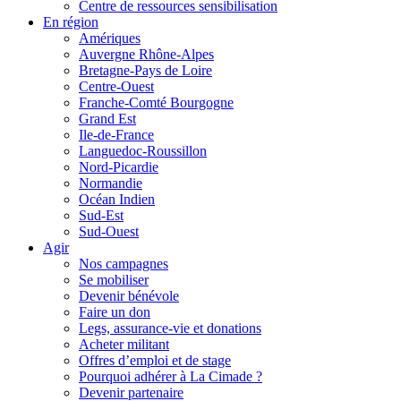
Centre de ressources sensibilisation
En région
Amériques
Auvergne Rhône-Alpes
Bretagne-Pays de Loire
Centre-Ouest
Franche-Comté Bourgogne
Grand Est
Ile-de-France
Languedoc-Roussillon
Nord-Picardie
Normandie
Océan Indien
Sud-Est
Sud-Ouest
Agir
Nos campagnes
Se mobiliser
Devenir bénévole
Faire un don
Legs, assurance-vie et donations
Acheter militant
Offres d’emploi et de stage
Pourquoi adhérer à La Cimade ?
Devenir partenaire