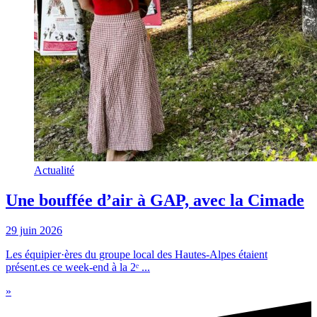
Actualité
Une bouffée d’air à GAP, avec la Cimade
29 juin 2026
Les équipier·ères du groupe local des Hautes-Alpes étaient
présent.es ce week-end à la 2ᵉ ...
»