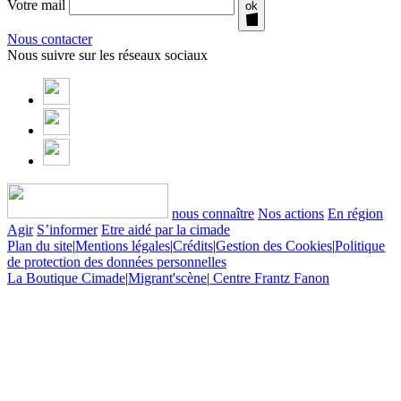
Votre mail
ok
Nous contacter
Nous suivre sur les réseaux sociaux
nous connaître
Nos actions
En région
Agir
S’informer
Etre aidé par la cimade
Plan du site
|
Mentions légales
|
Crédits
|
Gestion des Cookies
|
Politique
de protection des données personnelles
La Boutique Cimade
|
Migrant'scène
|
Centre Frantz Fanon