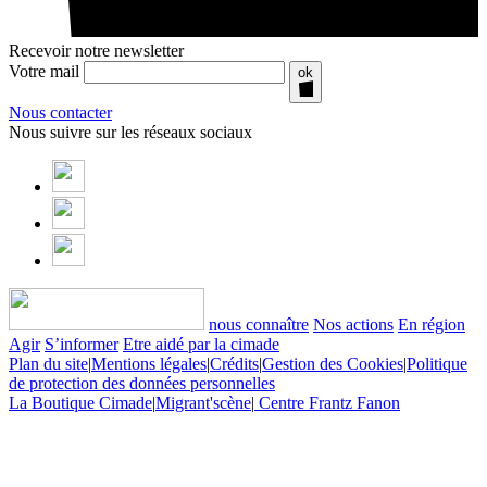
Recevoir notre newsletter
Votre mail
ok
Nous contacter
Nous suivre sur les réseaux sociaux
nous connaître
Nos actions
En région
Agir
S’informer
Etre aidé par la cimade
Plan du site
|
Mentions légales
|
Crédits
|
Gestion des Cookies
|
Politique
de protection des données personnelles
La Boutique Cimade
|
Migrant'scène
|
Centre Frantz Fanon