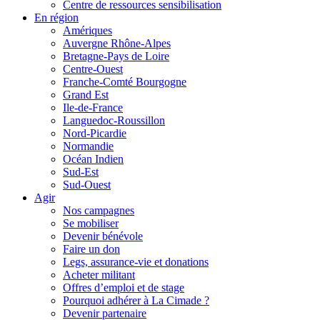
Centre de ressources sensibilisation
En région
Amériques
Auvergne Rhône-Alpes
Bretagne-Pays de Loire
Centre-Ouest
Franche-Comté Bourgogne
Grand Est
Ile-de-France
Languedoc-Roussillon
Nord-Picardie
Normandie
Océan Indien
Sud-Est
Sud-Ouest
Agir
Nos campagnes
Se mobiliser
Devenir bénévole
Faire un don
Legs, assurance-vie et donations
Acheter militant
Offres d’emploi et de stage
Pourquoi adhérer à La Cimade ?
Devenir partenaire