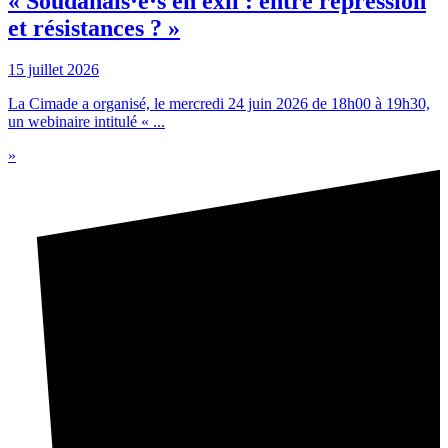
« Soudanais·e·s en exil : entre répression
et résistances ? »
15 juillet 2026
La Cimade a organisé, le mercredi 24 juin 2026 de 18h00 à 19h30,
un webinaire intitulé « ...
»