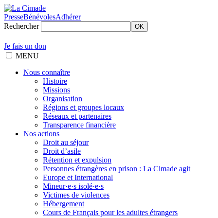
Presse
Bénévoles
Adhérer
Rechercher
OK
Je fais un don
MENU
Nous connaître
Histoire
Missions
Organisation
Régions et groupes locaux
Réseaux et partenaires
Transparence financière
Nos actions
Droit au séjour
Droit d’asile
Rétention et expulsion
Personnes étrangères en prison : La Cimade agit
Europe et International
Mineur·e·s isolé·e·s
Victimes de violences
Hébergement
Cours de Français pour les adultes étrangers