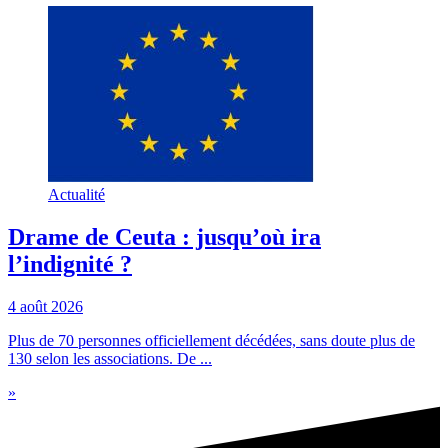
Actualité
Drame de Ceuta : jusqu’où ira
l’indignité ?
4 août 2026
Plus de 70 personnes officiellement décédées, sans doute plus de
130 selon les associations. De ...
»