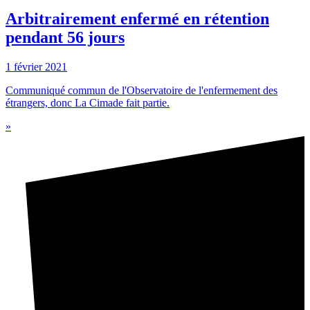
Arbitrairement enfermé en rétention
pendant 56 jours
1 février 2021
Communiqué commun de l'Observatoire de l'enfermement des
étrangers, donc La Cimade fait partie.
»