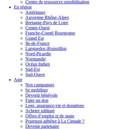
Centre de ressources sensibilisation
En région
Amériques
Auvergne Rhône-Alpes
Bretagne-Pays de Loire
Centre-Ouest
Franche-Comté Bourgogne
Grand Est
Ile-de-France
Languedoc-Roussillon
Nord-Picardie
Normandie
Océan Indien
Sud-Est
Sud-Ouest
Agir
Nos campagnes
Se mobiliser
Devenir bénévole
Faire un don
Legs, assurance-vie et donations
Acheter militant
Offres d’emploi et de stage
Pourquoi adhérer à La Cimade ?
Devenir partenaire