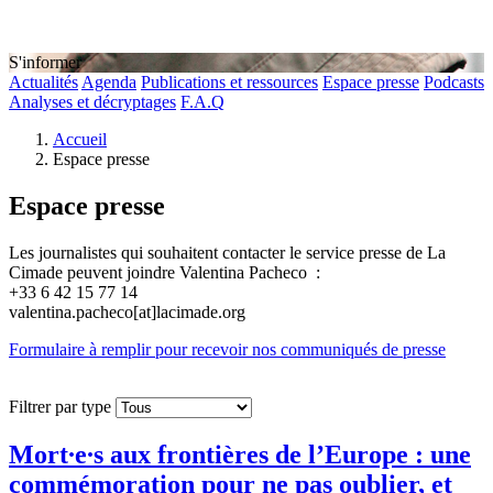
S'informer
Actualités
Agenda
Publications et ressources
Espace presse
Podcasts
Analyses et décryptages
F.A.Q
Accueil
Espace presse
Espace presse
Les journalistes qui souhaitent contacter le service presse de La
Cimade peuvent joindre Valentina Pacheco :
+33 6 42 15 77 14
valentina.pacheco[at]lacimade.org
Formulaire à remplir pour recevoir nos communiqués de presse
Filtrer par type
Mort∙e∙s aux frontières de l’Europe : une
commémoration pour ne pas oublier, et