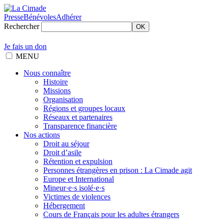
Presse
Bénévoles
Adhérer
Rechercher
OK
Je fais un don
MENU
Nous connaître
Histoire
Missions
Organisation
Régions et groupes locaux
Réseaux et partenaires
Transparence financière
Nos actions
Droit au séjour
Droit d’asile
Rétention et expulsion
Personnes étrangères en prison : La Cimade agit
Europe et International
Mineur·e·s isolé·e·s
Victimes de violences
Hébergement
Cours de Français pour les adultes étrangers