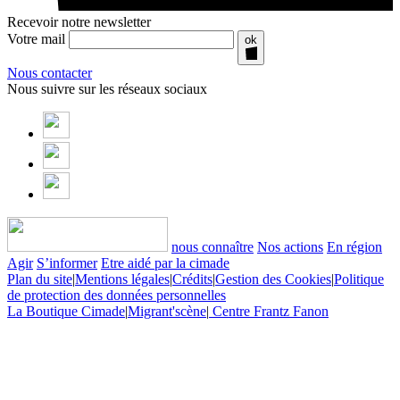
Recevoir notre newsletter
Votre mail
ok
Nous contacter
Nous suivre sur les réseaux sociaux
nous connaître
Nos actions
En région
Agir
S’informer
Etre aidé par la cimade
Plan du site
|
Mentions légales
|
Crédits
|
Gestion des Cookies
|
Politique
de protection des données personnelles
La Boutique Cimade
|
Migrant'scène
|
Centre Frantz Fanon