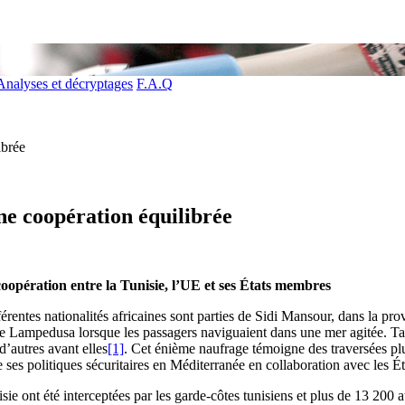
Analyses et décryptages
F.A.Q
ibrée
une coopération équilibrée
ration entre la Tunisie, l’UE et ses États membres
rentes nationalités africaines sont parties de Sidi Mansour, dans la prov
 de Lampedusa lorsque les passagers naviguaient dans une mer agitée. T
d’autres avant elles
[1]
. Cet énième naufrage témoigne des traversées plu
es politiques sécuritaires en Méditerranée en collaboration avec les Ét
e ont été interceptées par les garde-côtes tunisiens et plus de 13 200 