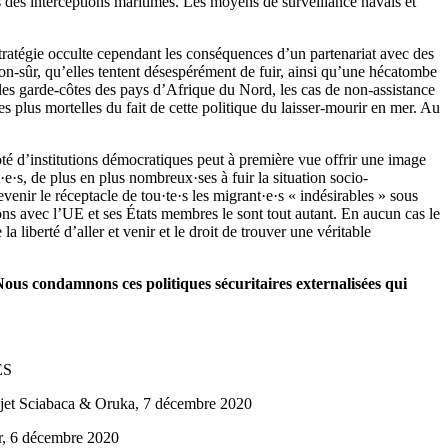
mes des interceptions maritimes. Les moyens de surveillance navals et
tratégie occulte cependant les conséquences d’un partenariat avec des
on-sûr, qu’elles tentent désespérément de fuir, ainsi qu’une hécatombe
 les garde-côtes des pays d’Afrique du Nord, les cas de non-assistance
es plus mortelles du fait de cette politique du laisser-mourir en mer. Au
té d’institutions démocratiques peut à première vue offrir une image
·e·s, de plus en plus nombreux·ses à fuir la situation socio-
venir le réceptacle de tou·te·s les migrant·e·s « indésirables » sous
ons avec l’UE et ses États membres le sont tout autant. En aucun cas le
a liberté d’aller et venir et le droit de trouver une véritable
 Nous condamnons ces politiques sécuritaires externalisées qui
ES
jet Sciabaca & Oruka, 7 décembre 2020
r, 6 décembre 2020