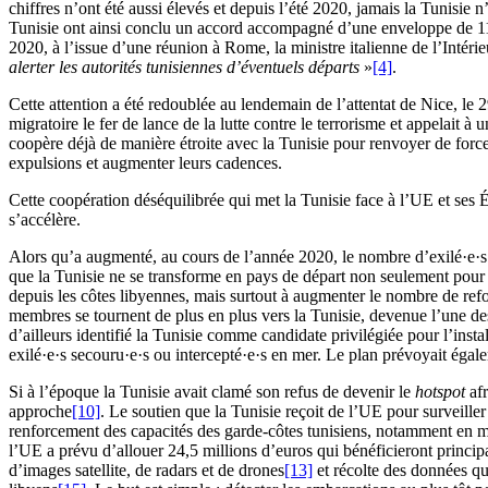
chiffres n’ont été aussi élevés et depuis l’été 2020, jamais la Tunisie n
Tunisie ont ainsi conclu un accord accompagné d’une enveloppe de 11 m
2020, à l’issue d’une réunion à Rome, la ministre italienne de l’Intér
alerter les autorités tunisiennes d’éventuels départs
»
[4]
.
Cette attention a été redoublée au lendemain de l’attentat de Nice, le 2
migratoire le fer de lance de la lutte contre le terrorisme et appelait 
coopère déjà de manière étroite avec la Tunisie pour renvoyer de force 
expulsions et augmenter leurs cadences.
Cette coopération déséquilibrée qui met la Tunisie face à l’UE et ses 
s’accélère.
Alors qu’a augmenté, au cours de l’année 2020, le nombre d’exilé·e·s e
que la Tunisie ne se transforme en pays de départ non seulement pour le
depuis les côtes libyennes, mais surtout à augmenter le nombre de ref
membres se tournent de plus en plus vers la Tunisie, devenue l’une des
d’ailleurs identifié la Tunisie comme candidate privilégiée pour l’inst
exilé·e·s secouru·e·s ou intercepté·e·s en mer. Le plan prévoyait égale
Si à l’époque la Tunisie avait clamé son refus de devenir le
hotspot
af
approche
[10]
. Le soutien que la Tunisie reçoit de l’UE pour surveiller
renforcement des capacités des garde-côtes tunisiens, notamment en 
l’UE a prévu d’allouer 24,5 millions d’euros qui bénéficieront princi
d’images satellite, de radars et de drones
[13]
et récolte des données qu