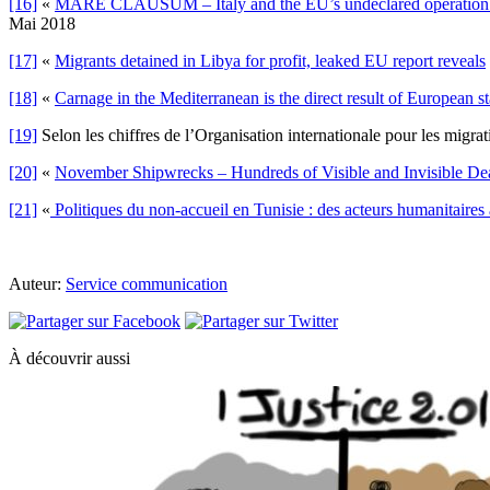
[16]
«
MARE CLAUSUM – Italy and the EU’s undeclared operation to
Mai 2018
[17]
«
Migrants detained in Libya for profit, leaked EU report reveals
[18]
«
Carnage in the Mediterranean is the direct result of European st
[19]
Selon les chiffres de l’Organisation internationale pour les migr
[20]
«
November Shipwrecks – Hundreds of Visible and Invisible De
[21]
«
Politiques du non-accueil en Tunisie : des acteurs humanitaires 
Auteur:
Service communication
À découvrir aussi