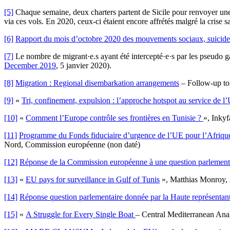
[5]
Chaque semaine, deux charters partent de Sicile pour renvoyer une c
via ces vols. En 2020, ceux-ci étaient encore affrétés malgré la crise sa
[6]
Rapport du mois d’octobre 2020 des mouvements sociaux, suicides,
[7]
Le nombre de migrant·e.s ayant été intercepté·e·s par les pseudo g
December 2019
, 5 janvier 2020).
[8]
Migration : Regional disembarkation arrangements
– Follow-up to
[9]
«
Tri, confinement, expulsion : l’approche hotspot au service de 
[10]
«
Comment l’Europe contrôle ses frontières en Tunisie ?
», Inky
[11]
Programme du Fonds fiduciaire d’urgence de l’UE pour l’Afrique, 
Nord, Commission européenne (non daté)
[12]
Réponse de la Commission européenne à une question parlementair
[13]
«
EU pays for surveillance in Gulf of Tunis
», Matthias Monroy, 
[14]
Réponse question parlementaire donnée par la Haute représentan
[15]
«
A Struggle for Every Single Boat
– Central Mediterranean Ana