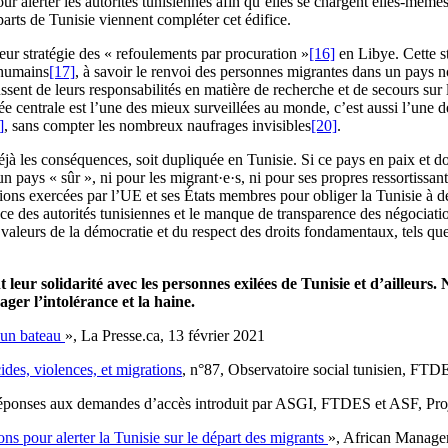
pour alerter les autorités tunisiennes afin qu’elles se chargent elles-mê
éparts de Tunisie viennent compléter cet édifice.
eur stratégie des « refoulements par procuration »
[16]
en Libye. Cette s
s humains
[17]
, à savoir le renvoi des personnes migrantes dans un pays n
sent de leurs responsabilités en matière de recherche et de secours sur
ée centrale est l’une des mieux surveillées au monde, c’est aussi l’une d
]
, sans compter les nombreux naufrages invisibles
[20]
.
jà les conséquences, soit dupliquée en Tunisie. Si ce pays en paix et do
n pays « sûr », ni pour les migrant·e·s, ni pour ses propres ressortissant
ions exercées par l’UE et ses États membres pour obliger la Tunisie à de
nce des autorités tunisiennes et le manque de transparence des négociati
 valeurs de la démocratie et du respect des droits fondamentaux, tels que l
 leur solidarité avec les personnes exilées de Tunisie et d’ailleurs.
ger l’intolérance et la haine.
d’un bateau
», La Presse.ca, 13 février 2021
es, violences, et migrations
, n°87, Observatoire social tunisien, FTD
ponses aux demandes d’accès introduit par ASGI, FTDES et ASF, Pro
ions pour alerter la Tunisie sur le départ des migrants
», African Manage