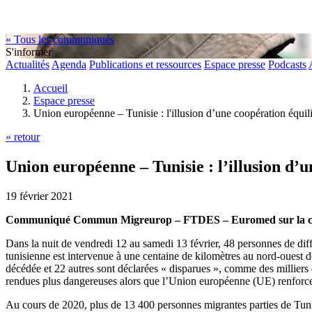
« Tous les communiqués
S'informer
Actualités
Agenda
Publications et ressources
Espace presse
Podcasts
Accueil
Espace presse
Union européenne – Tunisie : l'illusion d’une coopération équil
» retour
Union européenne – Tunisie : l’illusion d’
19 février 2021
Communiqué Commun Migreurop – FTDES – Euromed sur la coopé
Dans la nuit de vendredi 12 au samedi 13 février, 48 personnes de diffé
tunisienne est intervenue à une centaine de kilomètres au nord-ouest
décédée et 22 autres sont déclarées « disparues », comme des milliers 
rendues plus dangereuses alors que l’Union européenne (UE) renforce s
Au cours de 2020, plus de 13 400 personnes migrantes parties de Tunisi