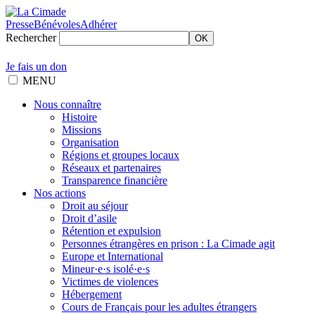
Presse
Bénévoles
Adhérer
Rechercher
OK
Je fais un don
MENU
Nous connaître
Histoire
Missions
Organisation
Régions et groupes locaux
Réseaux et partenaires
Transparence financière
Nos actions
Droit au séjour
Droit d’asile
Rétention et expulsion
Personnes étrangères en prison : La Cimade agit
Europe et International
Mineur·e·s isolé·e·s
Victimes de violences
Hébergement
Cours de Français pour les adultes étrangers