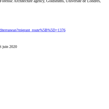
Forensic Architecture agency, Goldsmiths, Université de Londres,
n/mediterranean?migrant_route%5B%5D=1376
 juin 2020