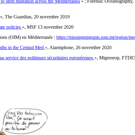
 stem migration across the Mediterranea
» ; Forensic Oceanography, 
», The Guardian, 20 novembre 2019
ate policies
», MSF 13 novembre 2020
ations (OIM) en Méditerranée :
https://missingmigrants.iom.int/regio
aths in the Central Med
», Alarmphone, 26 novembre 2020
au service des politiques sécuritaires européennes
», Migreurop, FTDES