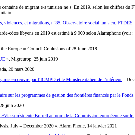
entaine de migrant·e·s tunisien·ne·s. En 2019, selon les chiffres du FTD
nitaire.
 violences, et migrations, n°85, Observatoire social tunisien, FTDES
arde-côtes libyens en 2019 est estimé à 9 000 selon Alarmphone (voir :
 the European Council Conlusions of 28 June 2018
l’UE
», Migreurop, 25 juin 2019
fada, 20 mars 2020
mis en œuvre par l’ICMPD et le Ministère italien de l’intérieur
– Docu
e sur les programmes de gestion des frontières financés par le Fonds 
28 juin 2020
te/Vice-présidente Borrell au nom de la Commission européenne sur le 
lysis, July – December 2020 », Alarm Phone, 14 janvier 2021