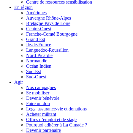
Centre de ressources sensibilisation
En région
Amériques
Auvergne Rhône-Alpes
Bretagne-Pays de Loire
Centre-Ouest
Franche-Comté Bourgogne
Grand Est
Ile-de-France
Languedoc-Roussillon
Nord-Picardie
Normandie
Océan Indien
Sud-Est
Sud-Ouest
Agir
Nos campagnes
Se mobiliser
Devenir bénévole
Faire un don
Legs, assurance-vie et donations
Acheter militant
Offres d’emploi et de stage
Pourquoi adhérer à La Cimade ?
Devenir partenaire