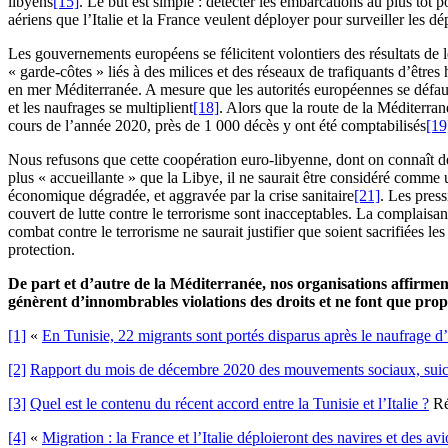
libyens
[15]
. Le but est simple : détecter les embarcations au plus tôt 
aériens que l’Italie et la France veulent déployer pour surveiller les d
Les gouvernements européens se félicitent volontiers des résultats de l
« garde-côtes » liés à des milices et des réseaux de trafiquants d’être
en mer Méditerranée. A mesure que les autorités européennes se défaus
et les naufrages se multiplient
[18]
. Alors que la route de la Méditerran
cours de l’année 2020, près de 1 000 décès y ont été comptabilisés
[19
Nous refusons que cette coopération euro-libyenne, dont on connaît dé
plus « accueillante » que la Libye, il ne saurait être considéré comme u
économique dégradée, et aggravée par la crise sanitaire
[21]
. Les press
couvert de lutte contre le terrorisme sont inacceptables. La complaisa
combat contre le terrorisme ne saurait justifier que soient sacrifiées les
protection.
De part et d’autre de la Méditerranée, nos organisations affirment
génèrent d’innombrables violations des droits et ne font que propa
[1]
«
En Tunisie, 22 migrants sont portés disparus après le naufrage 
[2]
Rapport du mois de décembre 2020 des mouvements sociaux, suicid
[3]
Quel est le contenu du récent accord entre la Tunisie et l’Italie ?
Ré
[4]
«
Migration : la France et l’Italie déploieront des navires et des av