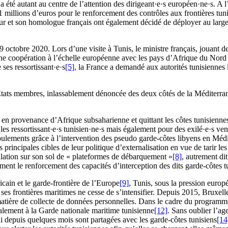
’a été autant au centre de l’attention des dirigeant·e·s européen·ne·s. A 
illions d’euros pour le renforcement des contrôles aux frontières tunisi
ieur et son homologue français ont également décidé de déployer au larg
9 octobre 2020. Lors d’une visite à Tunis, le ministre français, jouant d
à une coopération à l’échelle européenne avec les pays d’Afrique du Nord p
ses ressortissant·e·s
[5]
, la France a demandé aux autorités tunisiennes l
États membres, inlassablement dénoncée des deux côtés de la Méditerranée
n provenance d’Afrique subsaharienne et quittant les côtes tunisiennes 
s ressortissant·e·s tunisien·ne·s mais également pour des exilé·e·s venu
oulements grâce à l’intervention des pseudo garde-côtes libyens en Méd
 principales cibles de leur politique d’externalisation en vue de tarir 
allation sur son sol de « plateformes de débarquement »
[8]
, autrement di
ment le renforcement des capacités d’interception des dits garde-côtes t
ricain et le garde-frontière de l’Europe
[9]
, Tunis, sous la pression europ
 ses frontières maritimes ne cesse de s’intensifier. Depuis 2015, Bruxell
matière de collecte de données personnelles. Dans le cadre du programm
palement à la Garde nationale maritime tunisienne
[12]
. Sans oublier l’a
i depuis quelques mois sont partagées avec les garde-côtes tunisiens
[14