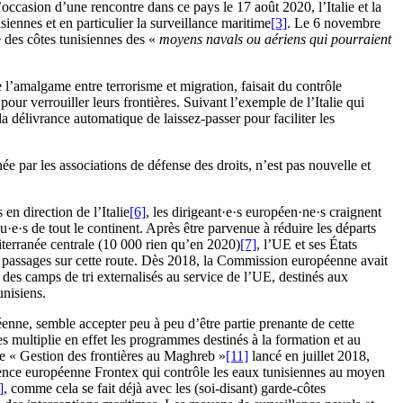
l’occasion d’une rencontre dans ce pays le 17 août 2020, l’Italie et la
ennes et en particulier la surveillance maritime
[3]
. Le 6 novembre
e des côtes tunisiennes des «
moyens navals ou aériens qui pourraient
e l’amalgame entre terrorisme et migration, faisait du contrôle
our verrouiller leurs frontières. Suivant l’exemple de l’Italie qui
a délivrance automatique de laissez-passer pour faciliter les
 par les associations de défense des droits, n’est pas nouvelle et
en direction de l’Italie
[6]
, les dirigeant·e·s européen·ne·s craignent
·e·s de tout le continent. Après être parvenue à réduire les départs
iterranée centrale (10 000 rien qu’en 2020)
[7]
, l’UE et ses États
les passages sur cette route. Dès 2018, la Commission européenne avait
t des camps de tri externalisés au service de l’UE, destinés aux
unisiens.
éenne, semble accepter peu à peu d’être partie prenante de cette
es multiplie en effet les programmes destinés à la formation et au
e « Gestion des frontières au Maghreb »
[11]
lancé en juillet 2018,
gence européenne Frontex qui contrôle les eaux tunisiennes au moyen
]
, comme cela se fait déjà avec les (soi-disant) garde-côtes