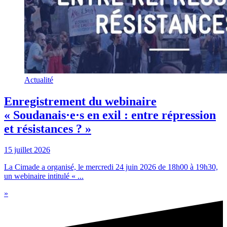
Actualité
Enregistrement du webinaire
« Soudanais·e·s en exil : entre répression
et résistances ? »
15 juillet 2026
La Cimade a organisé, le mercredi 24 juin 2026 de 18h00 à 19h30,
un webinaire intitulé « ...
»