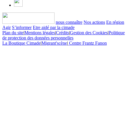
nous connaître
Nos actions
En région
Agir
S’informer
Etre aidé par la cimade
Plan du site
|
Mentions légales
|
Crédits
|
Gestion des Cookies
|
Politique
de protection des données personnelles
La Boutique Cimade
|
Migrant'scène
|
Centre Frantz Fanon