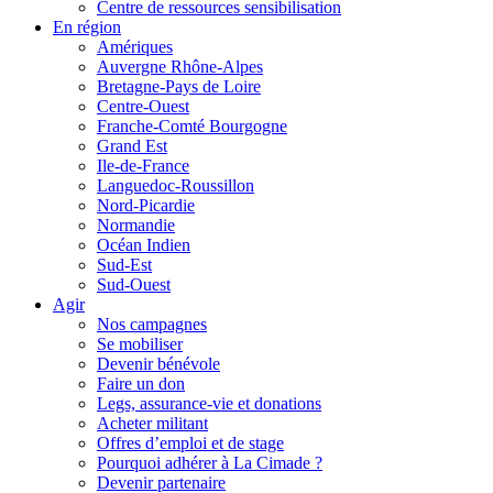
Centre de ressources sensibilisation
En région
Amériques
Auvergne Rhône-Alpes
Bretagne-Pays de Loire
Centre-Ouest
Franche-Comté Bourgogne
Grand Est
Ile-de-France
Languedoc-Roussillon
Nord-Picardie
Normandie
Océan Indien
Sud-Est
Sud-Ouest
Agir
Nos campagnes
Se mobiliser
Devenir bénévole
Faire un don
Legs, assurance-vie et donations
Acheter militant
Offres d’emploi et de stage
Pourquoi adhérer à La Cimade ?
Devenir partenaire