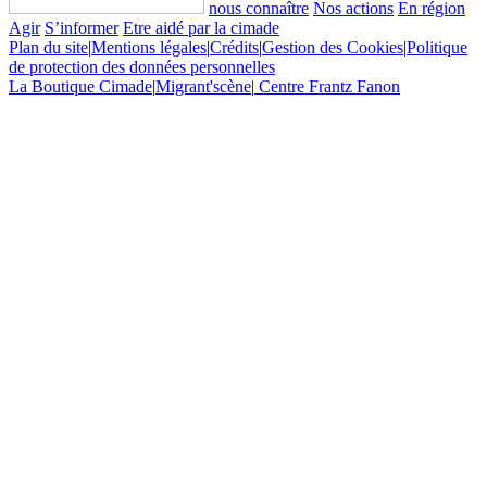
nous connaître
Nos actions
En région
Agir
S’informer
Etre aidé par la cimade
Plan du site
|
Mentions légales
|
Crédits
|
Gestion des Cookies
|
Politique
de protection des données personnelles
La Boutique Cimade
|
Migrant'scène
|
Centre Frantz Fanon