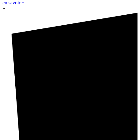
en savoir +
»