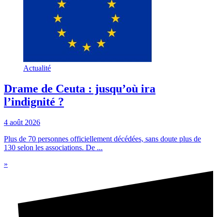
Actualité
Drame de Ceuta : jusqu’où ira
l’indignité ?
4 août 2026
Plus de 70 personnes officiellement décédées, sans doute plus de
130 selon les associations. De ...
»