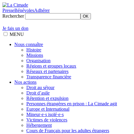
Presse
Bénévoles
Adhérer
Rechercher
OK
Je fais un don
MENU
Nous connaître
Histoire
Missions
Organisation
Régions et groupes locaux
Réseaux et partenaires
Transparence financière
Nos actions
Droit au séjour
Droit d’asile
Rétention et expulsion
Personnes étrangères en prison : La Cimade agit
Europe et International
Mineur·e·s isolé·e·s
Victimes de violences
Hébergement
Cours de Français pour les adultes étrangers