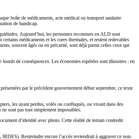
aque boîte de médicaments, acte médical ou transport sanitaire
tuation de handicap.
nquiétudes. Aujourd’hui, les personnes reconnues en ALD sont
t certains médicaments et les cures thermales, et restent redevables
ients, souvent âgés ou en précarité, sont déjà parmi celles ceux qui
rge lourds de conséquences. Les économies espérées sont illusoires : en
 présentées par le précédent gouvernement début septembre, ce texte
apiers, les ayant perdus, volés ou confisqués, ou vivant dans des
s ne sont pas tout simplement impossibles.
ument d’identité avec photo. Cette réalité de terrain contredit
s, IRDES). Restreindre encore l’accès reviendrait à aggraver ce non-