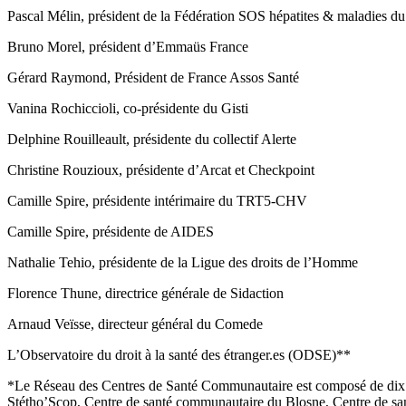
Pascal Mélin, président de la Fédération SOS hépatites & maladies du
Bruno Morel, président d’Emmaüs France
Gérard Raymond, Président de France Assos Santé
Vanina Rochiccioli, co-présidente du Gisti
Delphine Rouilleault, présidente du collectif Alerte
Christine Rouzioux, présidente d’Arcat et Checkpoint
Camille Spire, présidente intérimaire du TRT5-CHV
Camille Spire, présidente de AIDES
Nathalie Tehio, présidente de la Ligue des droits de l’Homme
Florence Thune, directrice générale de Sidaction
Arnaud Veïsse, directeur général du Comede
L’Observatoire du droit à la santé des étranger.es (ODSE)**
*Le Réseau des Centres de Santé Communautaire est composé de dix
Stétho’Scop, Centre de santé communautaire du Blosne, Centre de sa