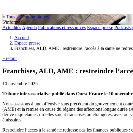
« Tous les communiqués
S'informer
Actualités
Agenda
Publications et ressources
Espace presse
Podcasts
Accueil
Espace presse
Franchises, ALD, AME : restreindre l’accès à la santé ne redresse
» retour
Franchises, ALD, AME : restreindre l’accès à
10 novembre 2025
Tribune interassociative publié dans Ouest France le 10 novemb
Nous assistons à une offensive sans précédent du gouvernement contre 
(AME) et la remise en cause du régime des affections longue durée (A
dérive inquiétante : qu’elles soient françaises ou étrangères, avec ou
émissaires.
Restreindre l’accès à la santé ne redresse pas les finances publiques : c