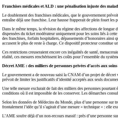
Franchises médicales et ALD : une pénalisation injuste des malad
Le doublement des franchises médicales, que le gouvernement prévoit 
entraîne déjà une franchise. Leur hausse frapperait de plein fouet les
Dans le même temps, la révision du régime des affections de longue 
dispensées du ticket modérateur uniquement pour les soins liés à cette 
des franchises, forfaits hospitaliers, dépassements d’honoraires ainsi 
accusent le plus de reste à charge. Ce dispositif protecteur constitue un
Ces restrictions creuseraient encore ces inégalités de santé, menacerai
réalité, ces mesures renchérissent les coûts pour l’ensemble du systèm
Décret AME : des milliers de personnes privées d’accès aux soins
Le gouvernement a de nouveau saisi la CNAM d’un projet de décret vi
prévoit de limiter les justificatifs d’identité acceptés aux seuls docum
Une telle mesure exclurait de fait des milliers des personnes pourtant 
conditions où il est impossible de les conserver. Les démarches consu
Selon les données de Médecins du Monde, plus d’une personne sur trois
frontalement l’idée qu’il s’agirait d’une mesure « technique » : elle e
L’AME soufre déjà d’un non-recours massif : près d’une personne sur d