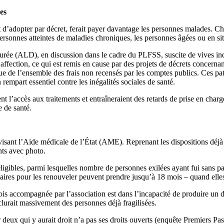
es
d’adopter par décret, ferait payer davantage les personnes malades. Ch
 personnes atteintes de maladies chroniques, les personnes âgées ou en si
durée (ALD), en discussion dans le cadre du PLFSS, suscite de vives i
affection, ce qui est remis en cause par des projets de décrets concernan
que de l’ensemble des frais non recensés par les comptes publics. Ces pat
 rempart essentiel contre les inégalités sociales de santé.
ent l’accès aux traitements et entraîneraient des retards de prise en cha
e de santé.
sant l’Aide médicale de l’État (AME). Reprenant les dispositions déjà
ents avec photo.
éligibles, parmi lesquelles nombre de personnes exilées ayant fui sans p
laires pour les renouveler peuvent prendre jusqu’à 18 mois – quand elle
 accompagnée par l’association est dans l’incapacité de produire un doc
xclurait massivement des personnes déjà fragilisées.
eux qui y aurait droit n’a pas ses droits ouverts (enquête Premiers Pa