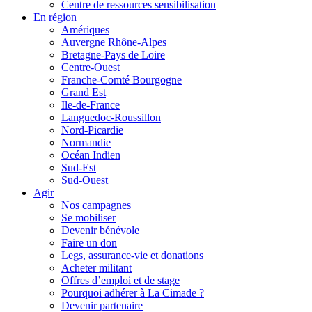
Centre de ressources sensibilisation
En région
Amériques
Auvergne Rhône-Alpes
Bretagne-Pays de Loire
Centre-Ouest
Franche-Comté Bourgogne
Grand Est
Ile-de-France
Languedoc-Roussillon
Nord-Picardie
Normandie
Océan Indien
Sud-Est
Sud-Ouest
Agir
Nos campagnes
Se mobiliser
Devenir bénévole
Faire un don
Legs, assurance-vie et donations
Acheter militant
Offres d’emploi et de stage
Pourquoi adhérer à La Cimade ?
Devenir partenaire