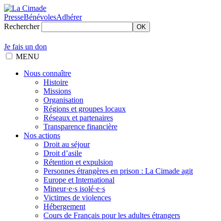
Presse
Bénévoles
Adhérer
Rechercher
OK
Je fais un don
MENU
Nous connaître
Histoire
Missions
Organisation
Régions et groupes locaux
Réseaux et partenaires
Transparence financière
Nos actions
Droit au séjour
Droit d’asile
Rétention et expulsion
Personnes étrangères en prison : La Cimade agit
Europe et International
Mineur·e·s isolé·e·s
Victimes de violences
Hébergement
Cours de Français pour les adultes étrangers