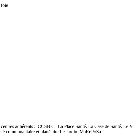
 foie
 centres adhérents : CCSBE – La Place Santé, La Case de Santé, Le 
nté communautaire et planétaire Le Jardin, MaRePoSa