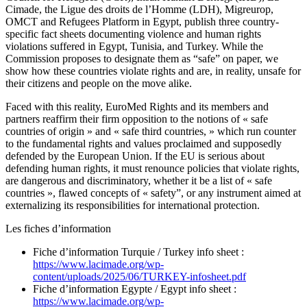
Cimade, the Ligue des droits de l’Homme (LDH), Migreurop,
OMCT and Refugees Platform in Egypt, publish three country-
specific fact sheets documenting violence and human rights
violations suffered in Egypt, Tunisia, and Turkey. While the
Commission proposes to designate them as “safe” on paper, we
show how these countries violate rights and are, in reality, unsafe for
their citizens and people on the move alike.
Faced with this reality, EuroMed Rights and its members and
partners reaffirm their firm opposition to the notions of « safe
countries of origin » and « safe third countries, » which run counter
to the fundamental rights and values proclaimed and supposedly
defended by the European Union. If the EU is serious about
defending human rights, it must renounce policies that violate rights,
are dangerous and discriminatory, whether it be a list of « safe
countries », flawed concepts of « safety”, or any instrument aimed at
externalizing its responsibilities for international protection.
Les fiches d’information
Fiche d’information Turquie / Turkey info sheet :
https://www.lacimade.org/wp-
content/uploads/2025/06/TURKEY-infosheet.pdf
Fiche d’information Egypte / Egypt info sheet :
https://www.lacimade.org/wp-