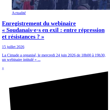
Actualité
Enregistrement du webinaire
« Soudanais·e·s en exil : entre répression
et résistances ? »
15 juillet 2026
La Cimade a organisé, le mercredi 24 juin 2026 de 18h00 à 19h30,
un webinaire intitulé « ...
»