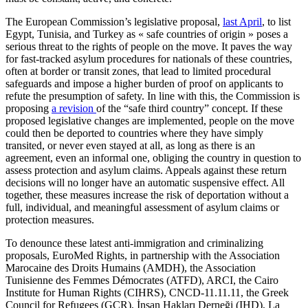
The European Commission’s legislative proposal,
last April
, to list
Egypt, Tunisia, and Turkey as « safe countries of origin » poses a
serious threat to the rights of people on the move. It paves the way
for fast-tracked asylum procedures for nationals of these countries,
often at border or transit zones, that lead to limited procedural
safeguards and impose a higher burden of proof on applicants to
refute the presumption of safety. In line with this, the Commission is
proposing
a revision
of the “safe third country” concept. If these
proposed legislative changes are implemented, people on the move
could then be deported to countries where they have simply
transited, or never even stayed at all, as long as there is an
agreement, even an informal one, obliging the country in question to
assess protection and asylum claims. Appeals against these return
decisions will no longer have an automatic suspensive effect. All
together, these measures increase the risk of deportation without a
full, individual, and meaningful assessment of asylum claims or
protection measures.
To denounce these latest anti-immigration and criminalizing
proposals, EuroMed Rights, in partnership with the Association
Marocaine des Droits Humains (AMDH), the Association
Tunisienne des Femmes Démocrates (ATFD), ARCI, the Cairo
Institute for Human Rights (CIHRS), CNCD-11.11.11, the Greek
Council for Refugees (GCR), İnsan Hakları Derneği (IHD), La