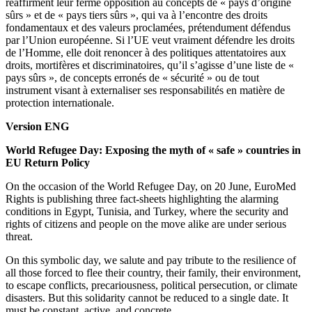
réaffirment leur ferme opposition au concepts de « pays d’origine
sûrs » et de « pays tiers sûrs », qui va à
l’encontre des droits
fondamentaux et des valeurs proclamées, prétendument défendus
par l’Union européenne. Si l’UE veut vraiment défendre les droits
de l’Homme, elle doit renoncer à des politiques attentatoires aux
droits, mortifères et discriminatoires, qu’il s’agisse d’une liste de «
pays sûrs », de concepts erronés de « sécurité » ou de tout
instrument visant à externaliser ses responsabilités en matière de
protection internationale.
Version ENG
World Refugee Day: Exposing the myth of « safe » countries in
EU Return Policy
On the occasion of the World Refugee Day, on 20 June, EuroMed
Rights is publishing three fact-sheets highlighting the alarming
conditions in Egypt, Tunisia, and Turkey, where the security and
rights of citizens and people on the move alike are under serious
threat.
On this symbolic day, we salute and pay tribute to the resilience of
all those forced to flee their country, their family, their environment,
to escape conflicts, precariousness, political persecution, or climate
disasters. But this solidarity cannot be reduced to a single date. It
must be constant, active, and concrete.