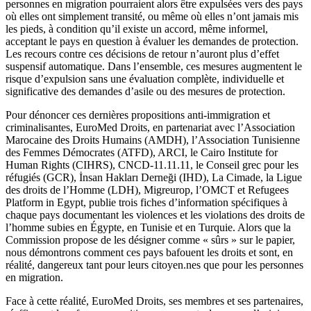
personnes en migration pourraient alors être expulsées vers des pays
où elles ont simplement transité, ou même où elles n’ont jamais mis
les pieds, à condition qu’il existe un accord, même informel,
acceptant le pays en question à évaluer les demandes de protection.
Les recours contre ces décisions de retour n’auront plus d’effet
suspensif automatique. Dans l’ensemble, ces mesures augmentent le
risque d’expulsion sans une évaluation complète, individuelle et
significative des demandes d’asile ou des mesures de protection.
Pour dénoncer ces dernières propositions anti-immigration et
criminalisantes, EuroMed Droits, en partenariat avec l’Association
Marocaine des Droits Humains (AMDH), l’Association Tunisienne
des Femmes Démocrates (ATFD), ARCI, le Cairo Institute for
Human Rights (CIHRS), CNCD-11.11.11, le Conseil grec pour les
réfugiés (GCR), İnsan Hakları Derneği (IHD), La Cimade, la Ligue
des droits de l’Homme (LDH), Migreurop, l’OMCT et Refugees
Platform in Egypt, publie trois fiches d’information spécifiques à
chaque pays documentant les violences et les violations des droits de
l’homme subies en Égypte, en Tunisie et en Turquie. Alors que la
Commission propose de les désigner comme « sûrs » sur le papier,
nous démontrons comment ces pays bafouent les droits et sont, en
réalité, dangereux tant pour leurs citoyen.nes que pour les personnes
en migration.
Face à cette réalité, EuroMed Droits, ses membres et ses partenaires,