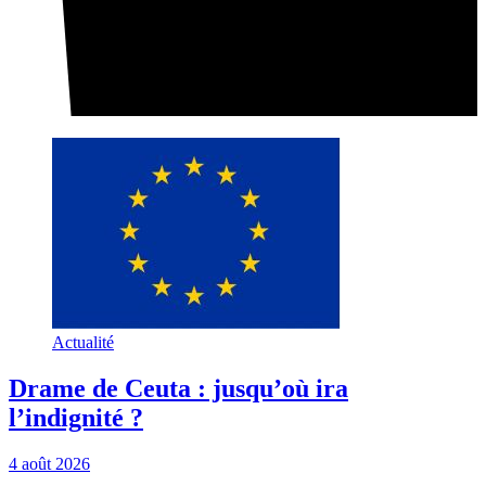
Actualité
Drame de Ceuta : jusqu’où ira
l’indignité ?
4 août 2026