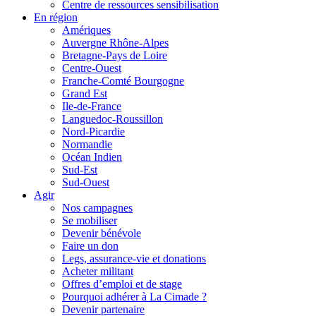
Centre de ressources sensibilisation
En région
Amériques
Auvergne Rhône-Alpes
Bretagne-Pays de Loire
Centre-Ouest
Franche-Comté Bourgogne
Grand Est
Ile-de-France
Languedoc-Roussillon
Nord-Picardie
Normandie
Océan Indien
Sud-Est
Sud-Ouest
Agir
Nos campagnes
Se mobiliser
Devenir bénévole
Faire un don
Legs, assurance-vie et donations
Acheter militant
Offres d’emploi et de stage
Pourquoi adhérer à La Cimade ?
Devenir partenaire