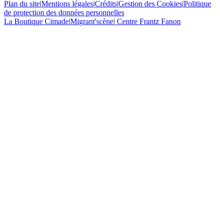
Plan du site
|
Mentions légales
|
Crédits
|
Gestion des Cookies
|
Politique
de protection des données personnelles
La Boutique Cimade
|
Migrant'scène
|
Centre Frantz Fanon