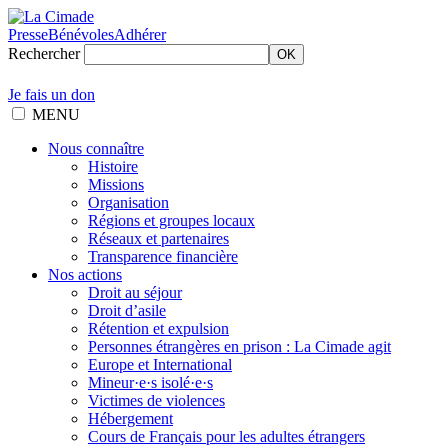
Presse
Bénévoles
Adhérer
Rechercher
OK
Je fais un don
MENU
Nous connaître
Histoire
Missions
Organisation
Régions et groupes locaux
Réseaux et partenaires
Transparence financière
Nos actions
Droit au séjour
Droit d’asile
Rétention et expulsion
Personnes étrangères en prison : La Cimade agit
Europe et International
Mineur·e·s isolé·e·s
Victimes de violences
Hébergement
Cours de Français pour les adultes étrangers