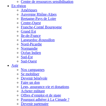
Centre de ressources sensibilisation
En région
Amériques
Auvergne Rhône-Alpes
Bretagne-Pays de Loire
Centre-Ouest
Franche-Comté Bourgogne
Grand Est
Ile-de-France
Languedoc-Roussillon
Nord-Picardie
Normandie
Océan Indien
Sud-Est
Sud-Ouest
Agir
Nos campagnes
Se mobiliser
Devenir bénévole
Faire un don
Legs, assurance-vie et donations
Acheter militant
Offres d’emploi et de stage
Pourquoi adhérer à La Cimade ?
Devenir partenaire