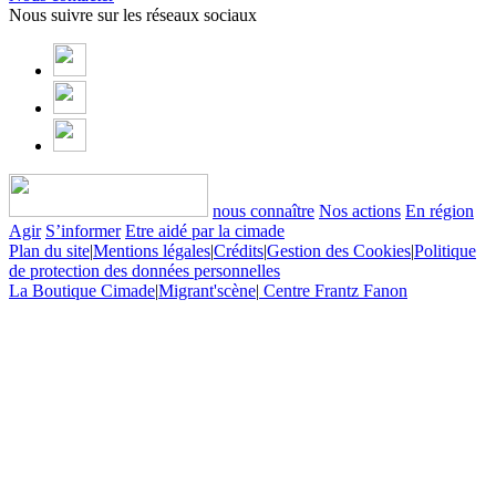
Nous suivre sur les réseaux sociaux
nous connaître
Nos actions
En région
Agir
S’informer
Etre aidé par la cimade
Plan du site
|
Mentions légales
|
Crédits
|
Gestion des Cookies
|
Politique
de protection des données personnelles
La Boutique Cimade
|
Migrant'scène
|
Centre Frantz Fanon