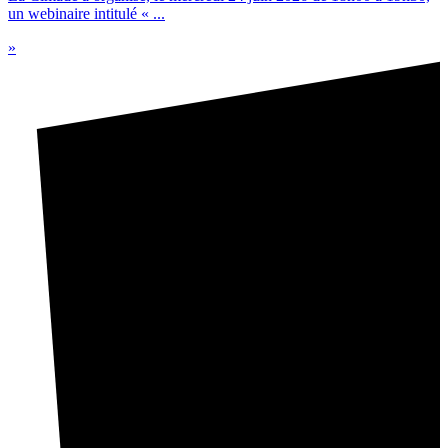
un webinaire intitulé « ...
»