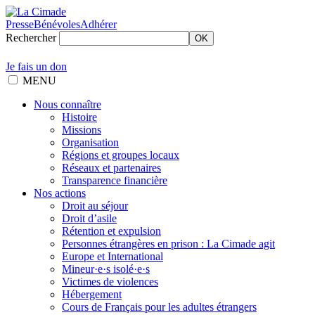
Presse
Bénévoles
Adhérer
Rechercher
OK
Je fais un don
MENU
Nous connaître
Histoire
Missions
Organisation
Régions et groupes locaux
Réseaux et partenaires
Transparence financière
Nos actions
Droit au séjour
Droit d’asile
Rétention et expulsion
Personnes étrangères en prison : La Cimade agit
Europe et International
Mineur·e·s isolé·e·s
Victimes de violences
Hébergement
Cours de Français pour les adultes étrangers