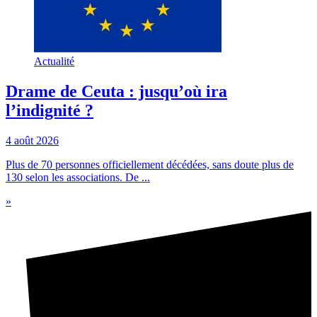
Actualité
Drame de Ceuta : jusqu’où ira
l’indignité ?
4 août 2026
Plus de 70 personnes officiellement décédées, sans doute plus de
130 selon les associations. De ...
»