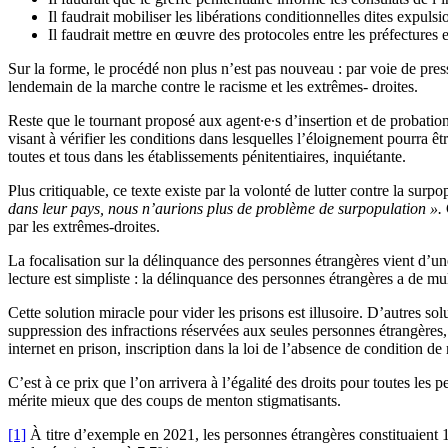
Il faudrait mobiliser les libérations conditionnelles dites expuls
Il faudrait mettre en œuvre des protocoles entre les préfectures e
Sur la forme, le procédé non plus n’est pas nouveau : par voie de pres
lendemain de la marche contre le racisme et les extrêmes- droites.
Reste que le tournant proposé aux agent∙e∙s d’insertion et de probation i
visant à vérifier les conditions dans lesquelles l’éloignement pourra êtr
toutes et tous dans les établissements pénitentiaires, inquiétante.
Plus critiquable, ce texte existe par la volonté de lutter contre la surp
dans leur pays, nous n’aurions plus de problème de surpopulation ».
par les extrêmes-droites.
La focalisation sur la délinquance des personnes étrangères vient d’une 
lecture est simpliste : la délinquance des personnes étrangères a de mu
Cette solution miracle pour vider les prisons est illusoire. D’autres so
suppression des infractions réservées aux seules personnes étrangère
internet en prison, inscription dans la loi de l’absence de condition
C’est à ce prix que l’on arrivera à l’égalité des droits pour toutes les 
mérite mieux que des coups de menton stigmatisants.
[1]
À titre d’exemple en 2021, les personnes étrangères constituaient 