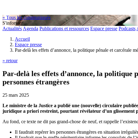
« Tous les communiqués
S'informer
Actualités
Agenda
Publications et ressources
Espace presse
Podcasts
Accueil
Espace presse
Par-delà les effets d’annonce, la politique pénale et carcérale 
» retour
Par-delà les effets d’annonce, la politique
personnes étrangères
25 mars 2025
Le ministre de la Justice a publié une (nouvelle) circulaire publi
juridique a priori restreint, pourtant révélateur d’un glissement p
Au fond, ce texte ne dit pas grand-chose de neuf, et rappelle l’existence
Il faudrait repérer les personnes étrangères en situation irréguli
Il faudrait que le greffe pénitentiaire informe les consulats de l’