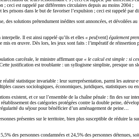
ion ; ceci est rappelé par différentes circulaires depuis au moins 2004 ;
t les prisons dans le but de favoriser l’expulsion ; ceci est rappelé par 
se, des solutions prétendument inédites sont annoncées, et dévoilées au 
nterpelle. Il est ainsi rappelé qu’ils et elles
« peu
[vent]
également prend
e mis en œuvre. Dès lors, les jeux sont faits : l’impératif de réinsertion p
opulation carcérale, le ministre affirmant que
« le calcul est simple : si 
Cette justification est troublante : un syllogisme simpliste, presque un s
réalité statistique invariable : leur surreprésentation, parmi les auteur∙e
ltiples causes sociologiques, économiques, juridiques, statistiques ou en
lutions existent, et ce sur l’ensemble de la chaîne pénale : fin des sur i
s, rétablissement des catégories protégées contre la double peine, déve
 de régularité du séjour pour bénéficier d’un aménagement de peine…
personnes présentes sur le territoire, bien plus susceptible de réduire la
15,5% des personnes condamnées et 24,5% des personnes détenues, soit re