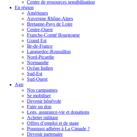
Centre de ressources sensibilisation
En région
Amériques
Auvergne Rhône-Alpes
Bretagne-Pays de Loire
Centre-Ouest
Franche-Comté Bourgogne
Grand Est
Ile-de-France
Languedoc-Roussillon
Nord-Picardie
Normandie
Océan Indien
Sud-Est
Sud-Ouest
Agir
Nos campagnes
Se mobiliser
Devenir bénévole
Faire un don
Legs, assurance-vie et donations
Acheter militant
Offres d’emploi et de stage
Pourquoi adhérer à La Cimade ?
Devenir partenaire