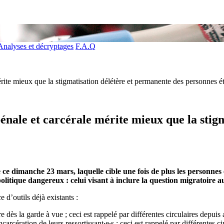
Analyses et décryptages
F.A.Q
mérite mieux que la stigmatisation délétère et permanente des personnes é
 pénale et carcérale mérite mieux que la sti
ée ce dimanche 23 mars, laquelle cible une fois de plus les personn
olitique dangereux : celui visant à inclure la question migratoire au
 d’outils déjà existants :
ère dès la garde à vue ; ceci est rappelé par différentes circulaires depui
incarcération de leurs ressortissant∙e∙s ; ceci est rappelé par différentes 