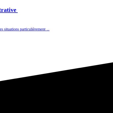
trative
situations particulièrement ...