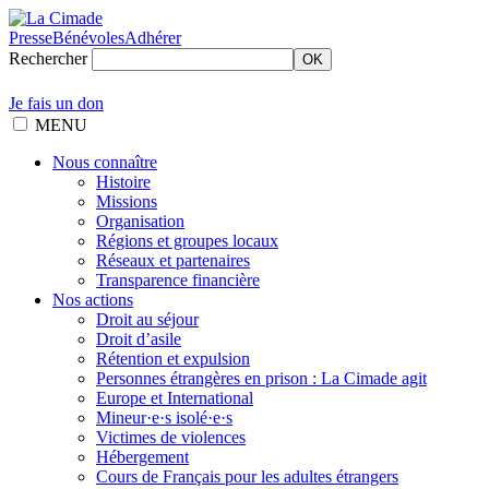
Presse
Bénévoles
Adhérer
Rechercher
OK
Je fais un don
MENU
Nous connaître
Histoire
Missions
Organisation
Régions et groupes locaux
Réseaux et partenaires
Transparence financière
Nos actions
Droit au séjour
Droit d’asile
Rétention et expulsion
Personnes étrangères en prison : La Cimade agit
Europe et International
Mineur·e·s isolé·e·s
Victimes de violences
Hébergement
Cours de Français pour les adultes étrangers