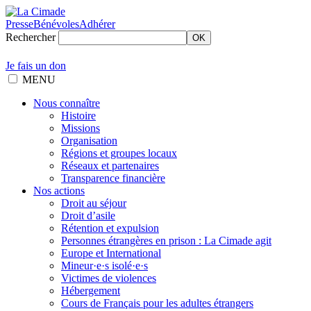
Presse
Bénévoles
Adhérer
Rechercher
OK
Je fais un don
MENU
Nous connaître
Histoire
Missions
Organisation
Régions et groupes locaux
Réseaux et partenaires
Transparence financière
Nos actions
Droit au séjour
Droit d’asile
Rétention et expulsion
Personnes étrangères en prison : La Cimade agit
Europe et International
Mineur·e·s isolé·e·s
Victimes de violences
Hébergement
Cours de Français pour les adultes étrangers