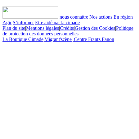
nous connaître
Nos actions
En région
Agir
S’informer
Etre aidé par la cimade
Plan du site
|
Mentions légales
|
Crédits
|
Gestion des Cookies
|
Politique
de protection des données personnelles
La Boutique Cimade
|
Migrant'scène
|
Centre Frantz Fanon