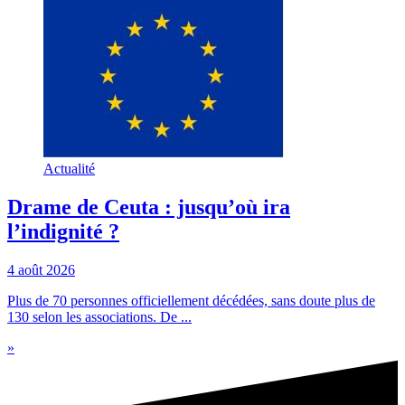
Actualité
Drame de Ceuta : jusqu’où ira
l’indignité ?
4 août 2026
Plus de 70 personnes officiellement décédées, sans doute plus de
130 selon les associations. De ...
»