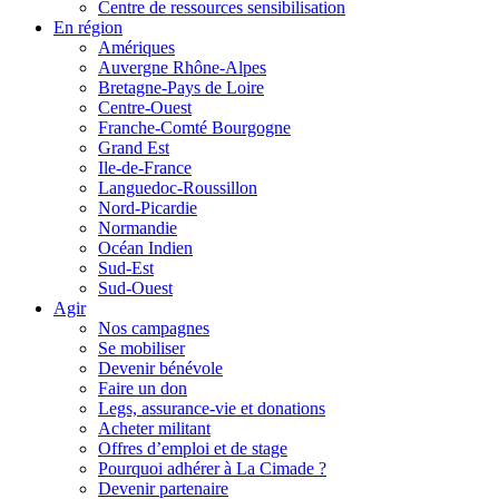
Centre de ressources sensibilisation
En région
Amériques
Auvergne Rhône-Alpes
Bretagne-Pays de Loire
Centre-Ouest
Franche-Comté Bourgogne
Grand Est
Ile-de-France
Languedoc-Roussillon
Nord-Picardie
Normandie
Océan Indien
Sud-Est
Sud-Ouest
Agir
Nos campagnes
Se mobiliser
Devenir bénévole
Faire un don
Legs, assurance-vie et donations
Acheter militant
Offres d’emploi et de stage
Pourquoi adhérer à La Cimade ?
Devenir partenaire