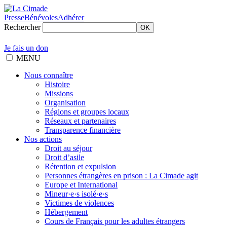
Presse
Bénévoles
Adhérer
Rechercher
OK
Je fais un don
MENU
Nous connaître
Histoire
Missions
Organisation
Régions et groupes locaux
Réseaux et partenaires
Transparence financière
Nos actions
Droit au séjour
Droit d’asile
Rétention et expulsion
Personnes étrangères en prison : La Cimade agit
Europe et International
Mineur·e·s isolé·e·s
Victimes de violences
Hébergement
Cours de Français pour les adultes étrangers