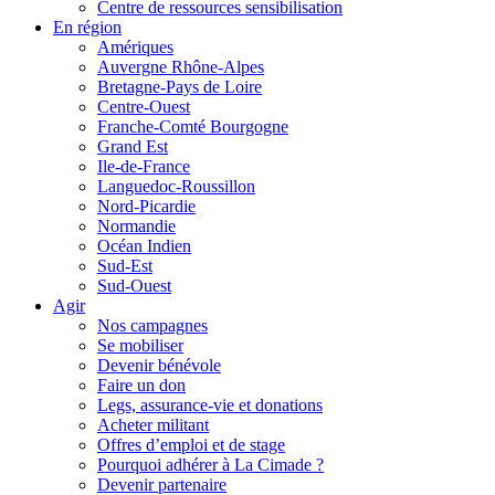
Centre de ressources sensibilisation
En région
Amériques
Auvergne Rhône-Alpes
Bretagne-Pays de Loire
Centre-Ouest
Franche-Comté Bourgogne
Grand Est
Ile-de-France
Languedoc-Roussillon
Nord-Picardie
Normandie
Océan Indien
Sud-Est
Sud-Ouest
Agir
Nos campagnes
Se mobiliser
Devenir bénévole
Faire un don
Legs, assurance-vie et donations
Acheter militant
Offres d’emploi et de stage
Pourquoi adhérer à La Cimade ?
Devenir partenaire