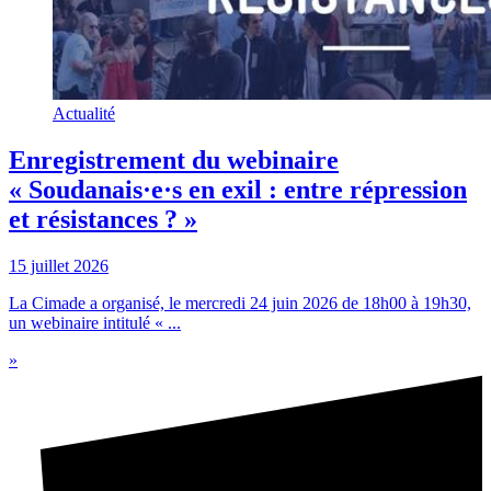
Actualité
Enregistrement du webinaire
« Soudanais·e·s en exil : entre répression
et résistances ? »
15 juillet 2026
La Cimade a organisé, le mercredi 24 juin 2026 de 18h00 à 19h30,
un webinaire intitulé « ...
»