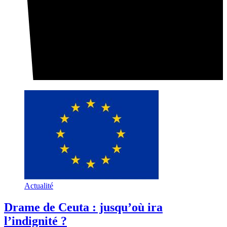
Actualité
Drame de Ceuta : jusqu’où ira
l’indignité ?