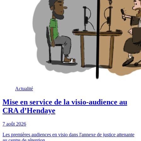
Actualité
Mise en service de la visio-audience au
CRA d’Hendaye
7 août 2026
Les premières audiences en visio dans l'annexe de justice attenante
au centre de rétention ...