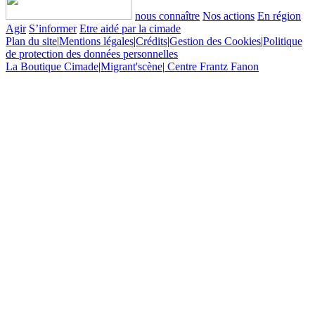
nous connaître
Nos actions
En région
Agir
S’informer
Etre aidé par la cimade
Plan du site
|
Mentions légales
|
Crédits
|
Gestion des Cookies
|
Politique
de protection des données personnelles
La Boutique Cimade
|
Migrant'scène
|
Centre Frantz Fanon