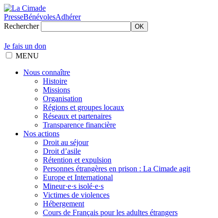
Presse
Bénévoles
Adhérer
Rechercher
OK
Je fais un don
MENU
Nous connaître
Histoire
Missions
Organisation
Régions et groupes locaux
Réseaux et partenaires
Transparence financière
Nos actions
Droit au séjour
Droit d’asile
Rétention et expulsion
Personnes étrangères en prison : La Cimade agit
Europe et International
Mineur·e·s isolé·e·s
Victimes de violences
Hébergement
Cours de Français pour les adultes étrangers