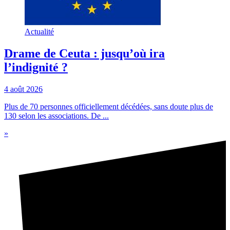
Actualité
Drame de Ceuta : jusqu’où ira
l’indignité ?
4 août 2026
Plus de 70 personnes officiellement décédées, sans doute plus de
130 selon les associations. De ...
»