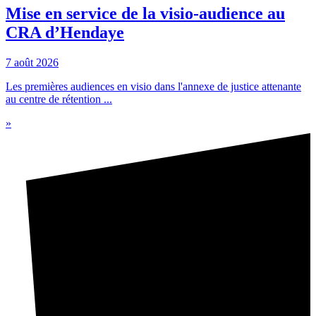
Mise en service de la visio-audience au
CRA d’Hendaye
7 août 2026
Les premières audiences en visio dans l'annexe de justice attenante
au centre de rétention ...
»