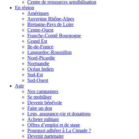
Centre de ressources sensibilisation
En région
Amériques
Auvergne Rhône-Alpes
Bretagne-Pays de Loire
Centre-Ouest
Franche-Comté Bourgogne
Grand Est
Ile-de-France
Languedoc-Roussillon
Nord-Picardie
Normandie
Océan Indien
Sud-Est
Sud-Ouest
Agir
Nos campagnes
Se mobiliser
Devenir bénévole
Faire un don
Legs, assurance-vie et donations
Acheter militant
Offres d’emploi et de stage
Pourquoi adhérer à La Cimade ?
Devenir partenaire