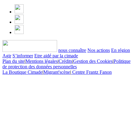
nous connaître
Nos actions
En région
Agir
S’informer
Etre aidé par la cimade
Plan du site
|
Mentions légales
|
Crédits
|
Gestion des Cookies
|
Politique
de protection des données personnelles
La Boutique Cimade
|
Migrant'scène
|
Centre Frantz Fanon