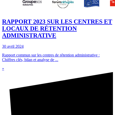
RAPPORT 2023 SUR LES CENTRES ET
LOCAUX DE RÉTENTION
ADMINISTRATIVE
30 avril 2024
Rapport commun sur les centres de rétention administrative :
Chiffres clés, bilan et analyse de ...
»