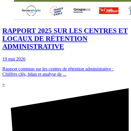
RAPPORT 2025 SUR LES CENTRES ET
LOCAUX DE RÉTENTION
ADMINISTRATIVE
19 mai 2026
Rapport commun sur les centres de rétention administrative :
Chiffres clés, bilan et analyse de ...
»