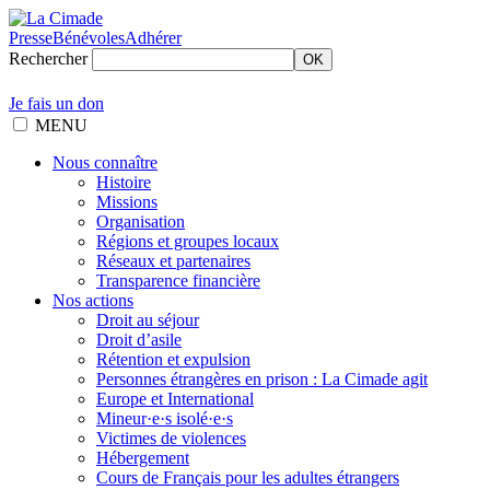
Presse
Bénévoles
Adhérer
Rechercher
OK
Je fais un don
MENU
Nous connaître
Histoire
Missions
Organisation
Régions et groupes locaux
Réseaux et partenaires
Transparence financière
Nos actions
Droit au séjour
Droit d’asile
Rétention et expulsion
Personnes étrangères en prison : La Cimade agit
Europe et International
Mineur·e·s isolé·e·s
Victimes de violences
Hébergement
Cours de Français pour les adultes étrangers