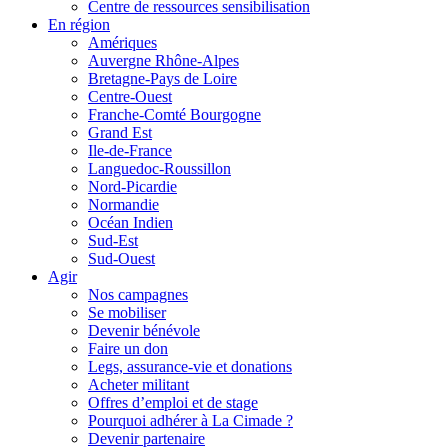
Centre de ressources sensibilisation
En région
Amériques
Auvergne Rhône-Alpes
Bretagne-Pays de Loire
Centre-Ouest
Franche-Comté Bourgogne
Grand Est
Ile-de-France
Languedoc-Roussillon
Nord-Picardie
Normandie
Océan Indien
Sud-Est
Sud-Ouest
Agir
Nos campagnes
Se mobiliser
Devenir bénévole
Faire un don
Legs, assurance-vie et donations
Acheter militant
Offres d’emploi et de stage
Pourquoi adhérer à La Cimade ?
Devenir partenaire