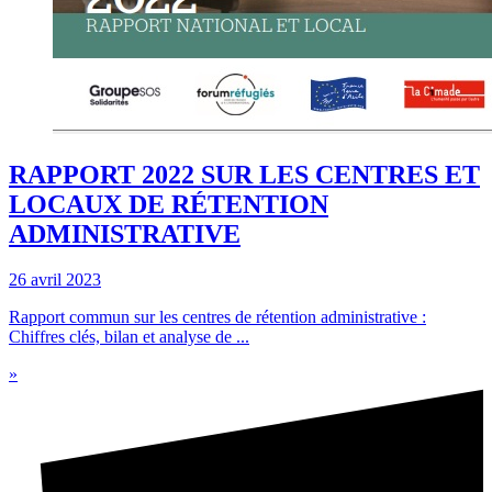
RAPPORT 2022 SUR LES CENTRES ET
LOCAUX DE RÉTENTION
ADMINISTRATIVE
26 avril 2023
Rapport commun sur les centres de rétention administrative :
Chiffres clés, bilan et analyse de ...
»