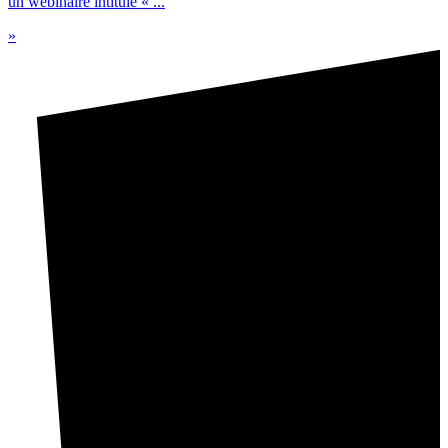
un webinaire intitulé « ...
»