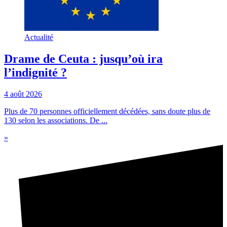
Actualité
Drame de Ceuta : jusqu’où ira
l’indignité ?
4 août 2026
Plus de 70 personnes officiellement décédées, sans doute plus de
130 selon les associations. De ...
»