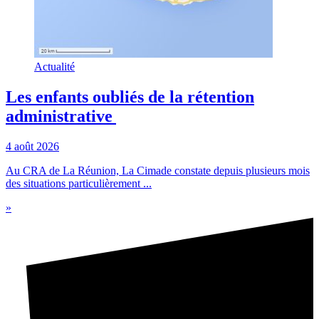
Actualité
Les enfants oubliés de la rétention
administrative
4 août 2026
Au CRA de La Réunion, La Cimade constate depuis plusieurs mois
des situations particulièrement ...
»