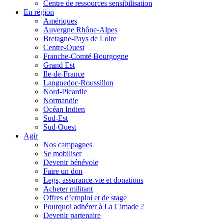
Centre de ressources sensibilisation
En région
Amériques
Auvergne Rhône-Alpes
Bretagne-Pays de Loire
Centre-Ouest
Franche-Comté Bourgogne
Grand Est
Ile-de-France
Languedoc-Roussillon
Nord-Picardie
Normandie
Océan Indien
Sud-Est
Sud-Ouest
Agir
Nos campagnes
Se mobiliser
Devenir bénévole
Faire un don
Legs, assurance-vie et donations
Acheter militant
Offres d’emploi et de stage
Pourquoi adhérer à La Cimade ?
Devenir partenaire