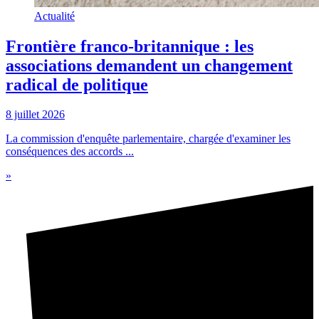
Actualité
Frontière franco-britannique : les
associations demandent un changement
radical de politique
8 juillet 2026
La commission d'enquête parlementaire, chargée d'examiner les
conséquences des accords ...
»