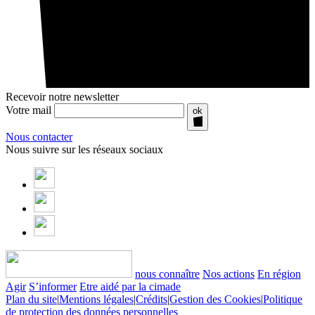
Recevoir notre newsletter
Votre mail
ok
Nous contacter
Nous suivre sur les réseaux sociaux
nous connaître
Nos actions
En région
Agir
S’informer
Etre aidé par la cimade
Plan du site
|
Mentions légales
|
Crédits
|
Gestion des Cookies
|
Politique
de protection des données personnelles