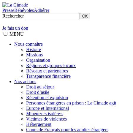
Presse
Bénévoles
Adhérer
Rechercher
OK
Je fais un don
MENU
Nous connaître
Histoire
Missions
Organisation
Régions et groupes locaux
Réseaux et partenaires
Transparence financière
Nos actions
Droit au séjour
Droit d’asile
Rétention et expulsion
Personnes étrangères en prison : La Cimade agit
Europe et International
Mineur·e·s isolé·e·s
Victimes de violences
Hébergement
Cours de Français pour les adultes étrangers