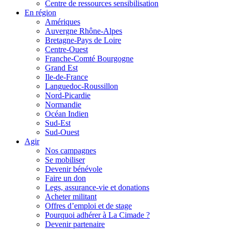
Centre de ressources sensibilisation
En région
Amériques
Auvergne Rhône-Alpes
Bretagne-Pays de Loire
Centre-Ouest
Franche-Comté Bourgogne
Grand Est
Ile-de-France
Languedoc-Roussillon
Nord-Picardie
Normandie
Océan Indien
Sud-Est
Sud-Ouest
Agir
Nos campagnes
Se mobiliser
Devenir bénévole
Faire un don
Legs, assurance-vie et donations
Acheter militant
Offres d’emploi et de stage
Pourquoi adhérer à La Cimade ?
Devenir partenaire