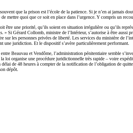
 souvent que la prison est l’école de la patience. Si je n’en ai jamais dou
cile de mettre quoi que ce soit en place dans l’urgence. Y compris un
être une priorité, qu’ils soient en situation irrégulière ou qu’ils repr
 » Si Gérard Collomb, ministre de l’Intérieur, s’autorise à être aussi pre
re sur les personnes privées de liberté. Les services du ministère de l’in
nt une juridiction. Et le dispositif s’avère particulièrement performant.
 entre Beauvau et Vendôme, l’administration pénitentiaire semble s’inves
e la loi organise une procédure juridictionnelle très rapide – voire expé
délai de 48 heures à compter de la notification de l’obligation de quitter
son dépôt.