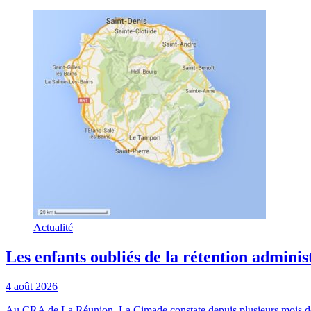
Actualité
Les enfants oubliés de la rétention adminis
4 août 2026
Au CRA de La Réunion, La Cimade constate depuis plusieurs mois des 