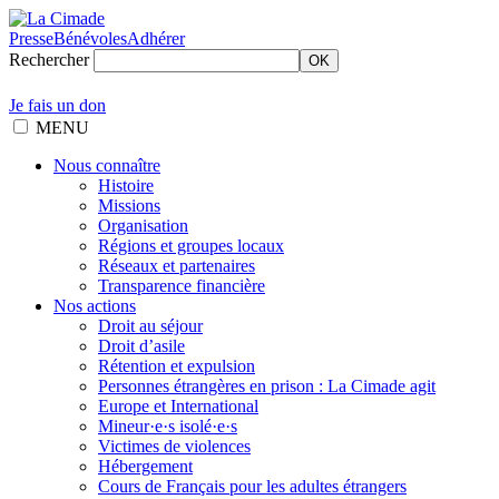
Presse
Bénévoles
Adhérer
Rechercher
OK
Je fais un don
MENU
Nous connaître
Histoire
Missions
Organisation
Régions et groupes locaux
Réseaux et partenaires
Transparence financière
Nos actions
Droit au séjour
Droit d’asile
Rétention et expulsion
Personnes étrangères en prison : La Cimade agit
Europe et International
Mineur·e·s isolé·e·s
Victimes de violences
Hébergement
Cours de Français pour les adultes étrangers