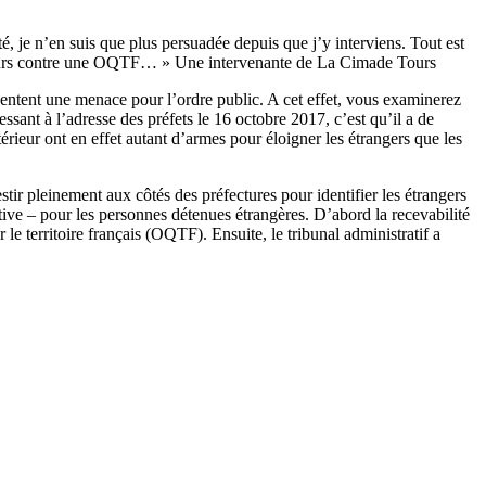
té, je n’en suis que plus persuadée depuis que j’y interviens. Tout est
 recours contre une OQTF… » Une intervenante de La Cimade Tours
ésentent une menace pour l’ordre public. A cet effet, vous examinerez
ssant à l’adresse des préfets le 16 octobre 2017, c’est qu’il a de
térieur ont en effet autant d’armes pour éloigner les étrangers que les
tir pleinement aux côtés des préfectures pour identifier les étrangers
ditive – pour les personnes détenues étrangères. D’abord la recevabilité
 le territoire français (OQTF). Ensuite, le tribunal administratif a