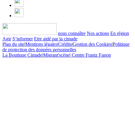
nous connaître
Nos actions
En région
Agir
S’informer
Etre aidé par la cimade
Plan du site
|
Mentions légales
|
Crédits
|
Gestion des Cookies
|
Politique
de protection des données personnelles
La Boutique Cimade
|
Migrant'scène
|
Centre Frantz Fanon