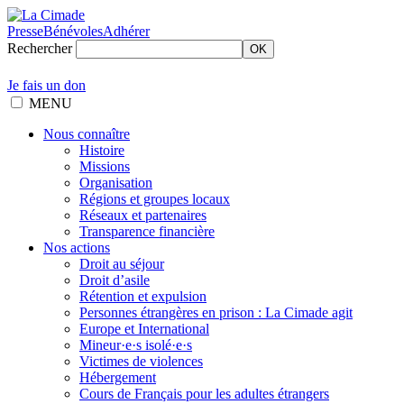
Presse
Bénévoles
Adhérer
Rechercher
OK
Je fais un don
MENU
Nous connaître
Histoire
Missions
Organisation
Régions et groupes locaux
Réseaux et partenaires
Transparence financière
Nos actions
Droit au séjour
Droit d’asile
Rétention et expulsion
Personnes étrangères en prison : La Cimade agit
Europe et International
Mineur·e·s isolé·e·s
Victimes de violences
Hébergement
Cours de Français pour les adultes étrangers