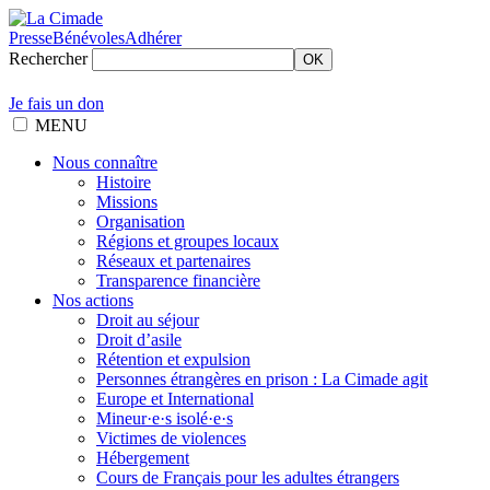
Presse
Bénévoles
Adhérer
Rechercher
OK
Je fais un don
MENU
Nous connaître
Histoire
Missions
Organisation
Régions et groupes locaux
Réseaux et partenaires
Transparence financière
Nos actions
Droit au séjour
Droit d’asile
Rétention et expulsion
Personnes étrangères en prison : La Cimade agit
Europe et International
Mineur·e·s isolé·e·s
Victimes de violences
Hébergement
Cours de Français pour les adultes étrangers