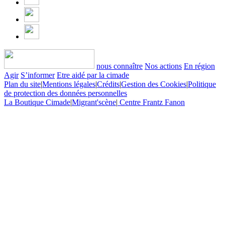
nous connaître
Nos actions
En région
Agir
S’informer
Etre aidé par la cimade
Plan du site
|
Mentions légales
|
Crédits
|
Gestion des Cookies
|
Politique
de protection des données personnelles
La Boutique Cimade
|
Migrant'scène
|
Centre Frantz Fanon