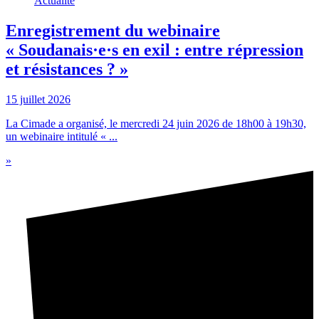
Actualité
Enregistrement du webinaire
« Soudanais·e·s en exil : entre répression
et résistances ? »
15 juillet 2026
La Cimade a organisé, le mercredi 24 juin 2026 de 18h00 à 19h30,
un webinaire intitulé « ...
»