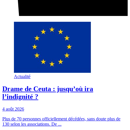
Actualité
Drame de Ceuta : jusqu’où ira
l’indignité ?
4 août 2026
Plus de 70 personnes officiellement décédées, sans doute plus de
130 selon les associations. De ...