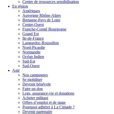
Centre de ressources sensibilisation
En région
Amériques
Auvergne Rhône-Alpes
Bretagne-Pays de Loire
Centre-Ouest
Franche-Comté Bourgogne
Grand Est
Ile-de-France
Languedoc-Roussillon
Nord-Picardie
Normandie
Océan Indien
Sud-Est
Sud-Ouest
Agir
Nos campagnes
Se mobiliser
Devenir bénévole
Faire un don
Legs, assurance-vie et donations
Acheter militant
Offres d’emploi et de stage
Pourquoi adhérer à La Cimade ?
Devenir partenaire