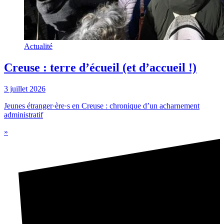
Actualité
Creuse : terre d’écueil (et d’accueil !)
3 juillet 2026
Jeunes étranger·ère·s en Creuse : chronique d’un acharnement
administratif
»