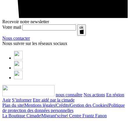
Recevoir notre newsletter
Votre mail
ok
Nous contacter
Nous suivre sur les réseaux sociaux
nous connaître
Nos actions
En région
Agir
S’informer
Etre aidé par la cimade
Plan du site
|
Mentions légales
|
Crédits
|
Gestion des Cookies
|
Politique
de protection des données personnelles
La Boutique Cimade
|
Migrant'scène
|
Centre Frantz Fanon