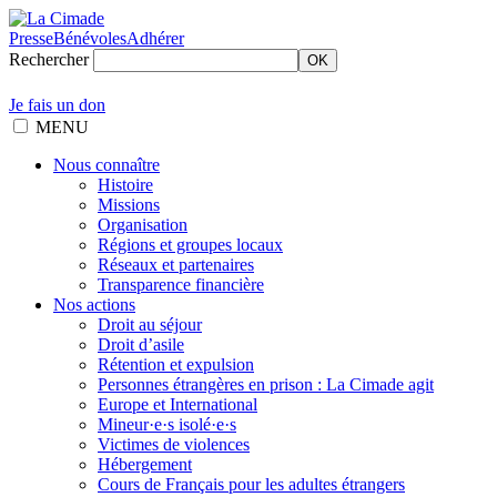
Presse
Bénévoles
Adhérer
Rechercher
OK
Je fais un don
MENU
Nous connaître
Histoire
Missions
Organisation
Régions et groupes locaux
Réseaux et partenaires
Transparence financière
Nos actions
Droit au séjour
Droit d’asile
Rétention et expulsion
Personnes étrangères en prison : La Cimade agit
Europe et International
Mineur·e·s isolé·e·s
Victimes de violences
Hébergement
Cours de Français pour les adultes étrangers