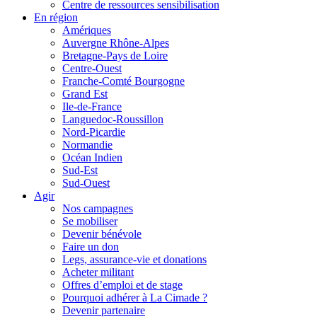
Centre de ressources sensibilisation
En région
Amériques
Auvergne Rhône-Alpes
Bretagne-Pays de Loire
Centre-Ouest
Franche-Comté Bourgogne
Grand Est
Ile-de-France
Languedoc-Roussillon
Nord-Picardie
Normandie
Océan Indien
Sud-Est
Sud-Ouest
Agir
Nos campagnes
Se mobiliser
Devenir bénévole
Faire un don
Legs, assurance-vie et donations
Acheter militant
Offres d’emploi et de stage
Pourquoi adhérer à La Cimade ?
Devenir partenaire