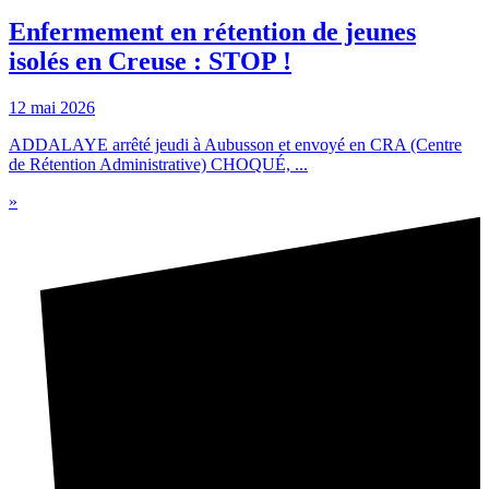
Enfermement en rétention de jeunes
isolés en Creuse : STOP !
12 mai 2026
ADDALAYE arrêté jeudi à Aubusson et envoyé en CRA (Centre
de Rétention Administrative) CHOQUÉ, ...
»