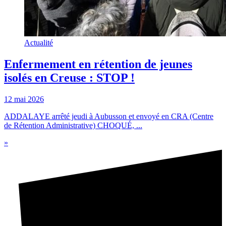
Actualité
Enfermement en rétention de jeunes
isolés en Creuse : STOP !
12 mai 2026
ADDALAYE arrêté jeudi à Aubusson et envoyé en CRA (Centre
de Rétention Administrative) CHOQUÉ, ...
»