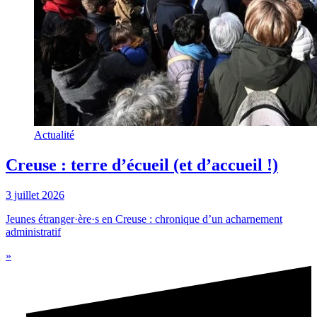
Actualité
Creuse : terre d’écueil (et d’accueil !)
3 juillet 2026
Jeunes étranger·ère·s en Creuse : chronique d’un acharnement
administratif
»