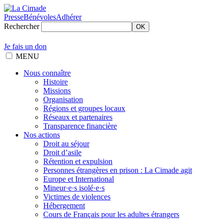
Presse
Bénévoles
Adhérer
Rechercher
OK
Je fais un don
MENU
Nous connaître
Histoire
Missions
Organisation
Régions et groupes locaux
Réseaux et partenaires
Transparence financière
Nos actions
Droit au séjour
Droit d’asile
Rétention et expulsion
Personnes étrangères en prison : La Cimade agit
Europe et International
Mineur·e·s isolé·e·s
Victimes de violences
Hébergement
Cours de Français pour les adultes étrangers