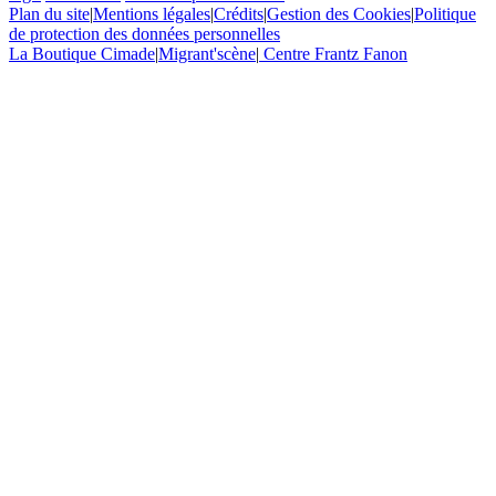
Plan du site
|
Mentions légales
|
Crédits
|
Gestion des Cookies
|
Politique
de protection des données personnelles
La Boutique Cimade
|
Migrant'scène
|
Centre Frantz Fanon