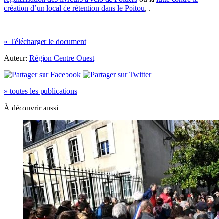
création d’un local de rétention dans le Poitou
, .
» Télécharger le document
Auteur:
Région Centre Ouest
» toutes les publications
À découvrir aussi