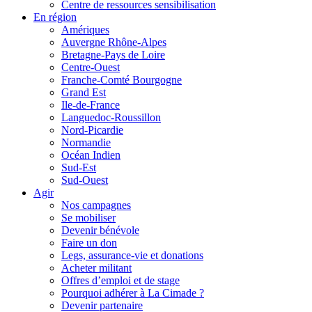
Centre de ressources sensibilisation
En région
Amériques
Auvergne Rhône-Alpes
Bretagne-Pays de Loire
Centre-Ouest
Franche-Comté Bourgogne
Grand Est
Ile-de-France
Languedoc-Roussillon
Nord-Picardie
Normandie
Océan Indien
Sud-Est
Sud-Ouest
Agir
Nos campagnes
Se mobiliser
Devenir bénévole
Faire un don
Legs, assurance-vie et donations
Acheter militant
Offres d’emploi et de stage
Pourquoi adhérer à La Cimade ?
Devenir partenaire