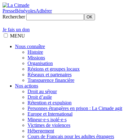
Presse
Bénévoles
Adhérer
Rechercher
OK
Je fais un don
MENU
Nous connaître
Histoire
Missions
Organisation
Régions et groupes locaux
Réseaux et partenaires
Transparence financière
Nos actions
Droit au séjour
Droit d’asile
Rétention et expulsion
Personnes étrangères en prison : La Cimade agit
Europe et International
Mineur·e·s isolé·e·s
Victimes de violences
Hébergement
Cours de Français pour les adultes étrangers