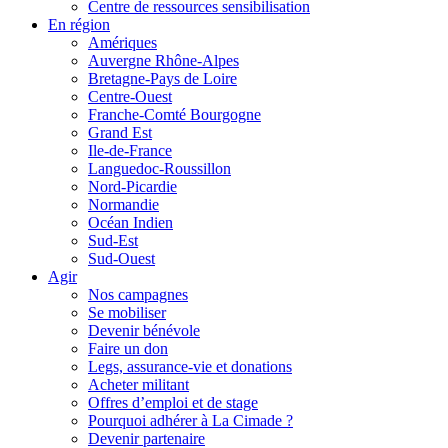
Centre de ressources sensibilisation
En région
Amériques
Auvergne Rhône-Alpes
Bretagne-Pays de Loire
Centre-Ouest
Franche-Comté Bourgogne
Grand Est
Ile-de-France
Languedoc-Roussillon
Nord-Picardie
Normandie
Océan Indien
Sud-Est
Sud-Ouest
Agir
Nos campagnes
Se mobiliser
Devenir bénévole
Faire un don
Legs, assurance-vie et donations
Acheter militant
Offres d’emploi et de stage
Pourquoi adhérer à La Cimade ?
Devenir partenaire