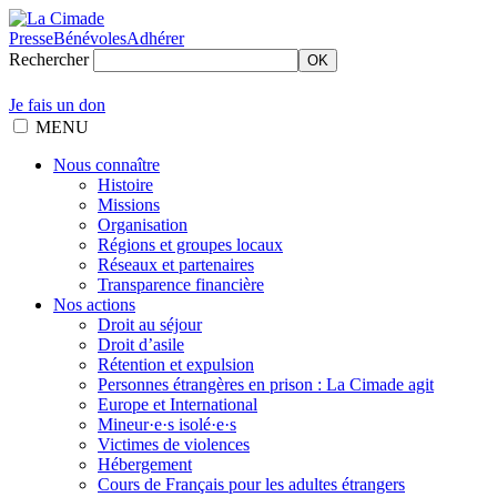
Presse
Bénévoles
Adhérer
Rechercher
OK
Je fais un don
MENU
Nous connaître
Histoire
Missions
Organisation
Régions et groupes locaux
Réseaux et partenaires
Transparence financière
Nos actions
Droit au séjour
Droit d’asile
Rétention et expulsion
Personnes étrangères en prison : La Cimade agit
Europe et International
Mineur·e·s isolé·e·s
Victimes de violences
Hébergement
Cours de Français pour les adultes étrangers