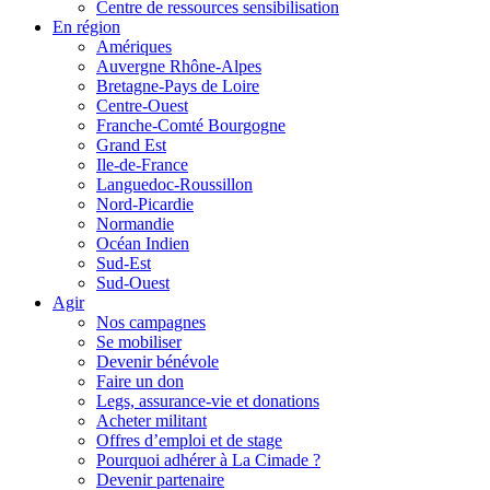
Centre de ressources sensibilisation
En région
Amériques
Auvergne Rhône-Alpes
Bretagne-Pays de Loire
Centre-Ouest
Franche-Comté Bourgogne
Grand Est
Ile-de-France
Languedoc-Roussillon
Nord-Picardie
Normandie
Océan Indien
Sud-Est
Sud-Ouest
Agir
Nos campagnes
Se mobiliser
Devenir bénévole
Faire un don
Legs, assurance-vie et donations
Acheter militant
Offres d’emploi et de stage
Pourquoi adhérer à La Cimade ?
Devenir partenaire