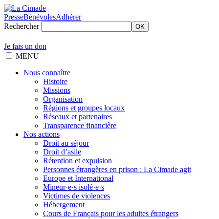
Presse
Bénévoles
Adhérer
Rechercher
OK
Je fais un don
MENU
Nous connaître
Histoire
Missions
Organisation
Régions et groupes locaux
Réseaux et partenaires
Transparence financière
Nos actions
Droit au séjour
Droit d’asile
Rétention et expulsion
Personnes étrangères en prison : La Cimade agit
Europe et International
Mineur·e·s isolé·e·s
Victimes de violences
Hébergement
Cours de Français pour les adultes étrangers