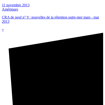
11 novembre 2013
Amériques
CRA de neuf n° 9 : nouvelles de la rétention outre-mer mars - mai
2013
»