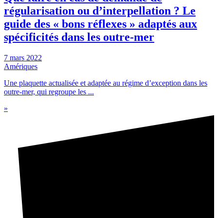
régularisation ou d’interpellation ? Le
guide des « bons réflexes » adaptés aux
spécificités dans les outre-mer
7 mars 2022
Amériques
Une plaquette actualisée et adaptée au régime d’exception dans les
outre-mer, qui regroupe les ...
»