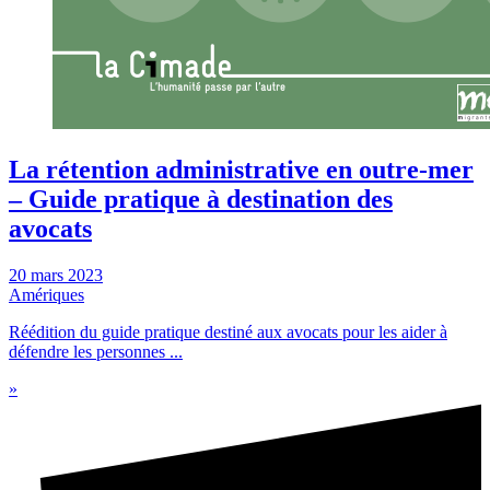
La rétention administrative en outre-mer
– Guide pratique à destination des
avocats
20 mars 2023
Amériques
Réédition du guide pratique destiné aux avocats pour les aider à
défendre les personnes ...
»