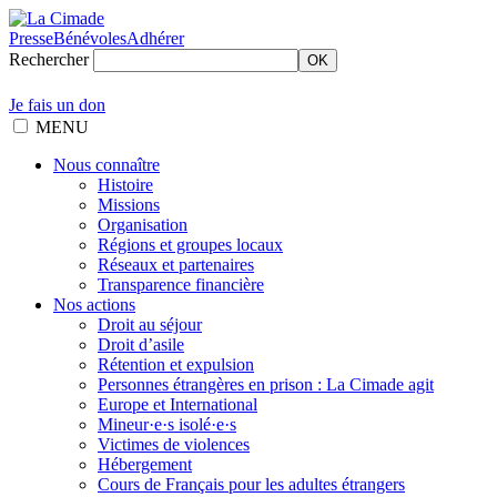
Presse
Bénévoles
Adhérer
Rechercher
OK
Je fais un don
MENU
Nous connaître
Histoire
Missions
Organisation
Régions et groupes locaux
Réseaux et partenaires
Transparence financière
Nos actions
Droit au séjour
Droit d’asile
Rétention et expulsion
Personnes étrangères en prison : La Cimade agit
Europe et International
Mineur·e·s isolé·e·s
Victimes de violences
Hébergement
Cours de Français pour les adultes étrangers