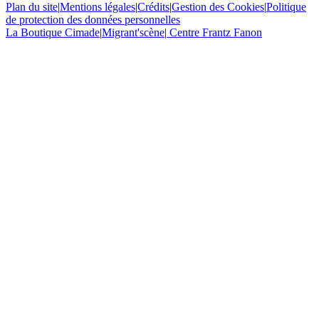
Plan du site
|
Mentions légales
|
Crédits
|
Gestion des Cookies
|
Politique
de protection des données personnelles
La Boutique Cimade
|
Migrant'scène
|
Centre Frantz Fanon