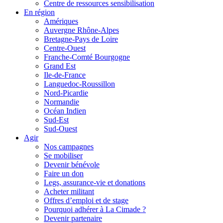
Centre de ressources sensibilisation
En région
Amériques
Auvergne Rhône-Alpes
Bretagne-Pays de Loire
Centre-Ouest
Franche-Comté Bourgogne
Grand Est
Ile-de-France
Languedoc-Roussillon
Nord-Picardie
Normandie
Océan Indien
Sud-Est
Sud-Ouest
Agir
Nos campagnes
Se mobiliser
Devenir bénévole
Faire un don
Legs, assurance-vie et donations
Acheter militant
Offres d’emploi et de stage
Pourquoi adhérer à La Cimade ?
Devenir partenaire