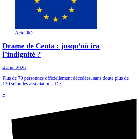
Actualité
Drame de Ceuta : jusqu’où ira
l’indignité ?
4 août 2026
Plus de 70 personnes officiellement décédées, sans doute plus de
130 selon les associations. De ...
»