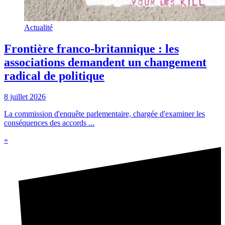
Actualité
Frontière franco-britannique : les
associations demandent un changement
radical de politique
8 juillet 2026
La commission d'enquête parlementaire, chargée d'examiner les
conséquences des accords ...
»