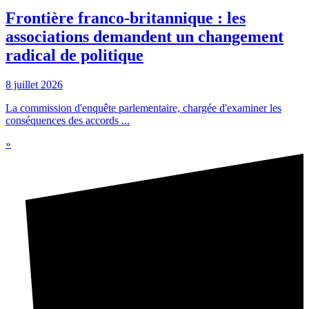
Frontière franco-britannique : les
associations demandent un changement
radical de politique
8 juillet 2026
La commission d'enquête parlementaire, chargée d'examiner les
conséquences des accords ...
»