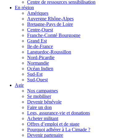
Centre de ressources sensibilisation
En région
Amériques
Auvergne Rhône-Alpes
Bretagne-Pays de Loire
Centre-Ouest
Franche-Comté Bourgogne
Grand Est
Ile-de-France
Languedoc-Roussillon
Nord-Picardie
Normandie
Océan Indien
Sud-Est
Sud-Ouest
Agir
Nos campagnes
Se mobiliser
Devenir bénévole
Faire un don
Legs, assurance-vie et donations
Acheter militant
Offres d’emploi et de stage
Pourquoi adhérer à La Cimade ?
Devenir partenaire