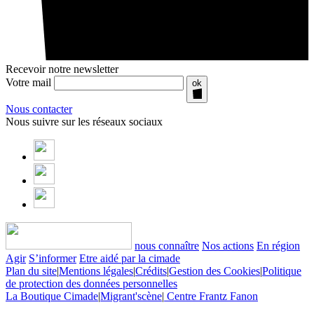
Recevoir notre newsletter
Votre mail
ok
Nous contacter
Nous suivre sur les réseaux sociaux
nous connaître
Nos actions
En région
Agir
S’informer
Etre aidé par la cimade
Plan du site
|
Mentions légales
|
Crédits
|
Gestion des Cookies
|
Politique
de protection des données personnelles
La Boutique Cimade
|
Migrant'scène
|
Centre Frantz Fanon