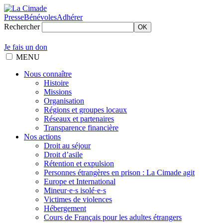
Presse
Bénévoles
Adhérer
Rechercher
OK
Je fais un don
MENU
Nous connaître
Histoire
Missions
Organisation
Régions et groupes locaux
Réseaux et partenaires
Transparence financière
Nos actions
Droit au séjour
Droit d’asile
Rétention et expulsion
Personnes étrangères en prison : La Cimade agit
Europe et International
Mineur·e·s isolé·e·s
Victimes de violences
Hébergement
Cours de Français pour les adultes étrangers