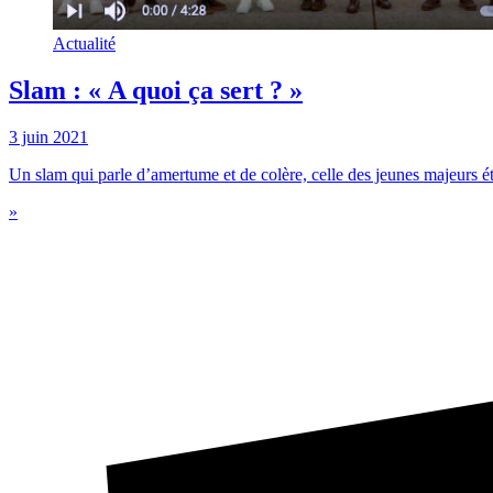
Actualité
Slam : « A quoi ça sert ? »
3 juin 2021
Un slam qui parle d’amertume et de colère, celle des jeunes majeurs ét
»