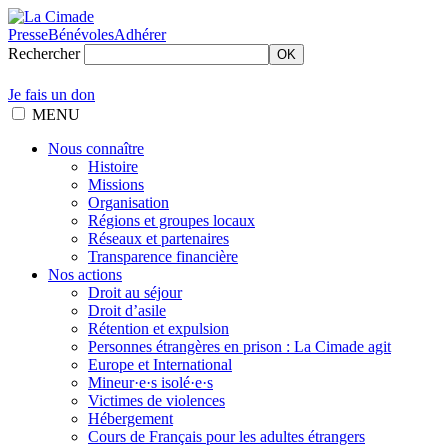
Presse
Bénévoles
Adhérer
Rechercher
OK
Je fais un don
MENU
Nous connaître
Histoire
Missions
Organisation
Régions et groupes locaux
Réseaux et partenaires
Transparence financière
Nos actions
Droit au séjour
Droit d’asile
Rétention et expulsion
Personnes étrangères en prison : La Cimade agit
Europe et International
Mineur·e·s isolé·e·s
Victimes de violences
Hébergement
Cours de Français pour les adultes étrangers