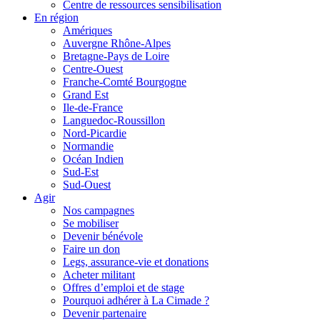
Centre de ressources sensibilisation
En région
Amériques
Auvergne Rhône-Alpes
Bretagne-Pays de Loire
Centre-Ouest
Franche-Comté Bourgogne
Grand Est
Ile-de-France
Languedoc-Roussillon
Nord-Picardie
Normandie
Océan Indien
Sud-Est
Sud-Ouest
Agir
Nos campagnes
Se mobiliser
Devenir bénévole
Faire un don
Legs, assurance-vie et donations
Acheter militant
Offres d’emploi et de stage
Pourquoi adhérer à La Cimade ?
Devenir partenaire