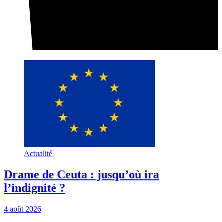
Actualité
Drame de Ceuta : jusqu’où ira
l’indignité ?
4 août 2026