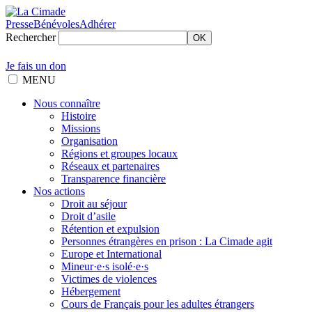
Presse
Bénévoles
Adhérer
Rechercher
OK
Je fais un don
MENU
Nous connaître
Histoire
Missions
Organisation
Régions et groupes locaux
Réseaux et partenaires
Transparence financière
Nos actions
Droit au séjour
Droit d’asile
Rétention et expulsion
Personnes étrangères en prison : La Cimade agit
Europe et International
Mineur·e·s isolé·e·s
Victimes de violences
Hébergement
Cours de Français pour les adultes étrangers