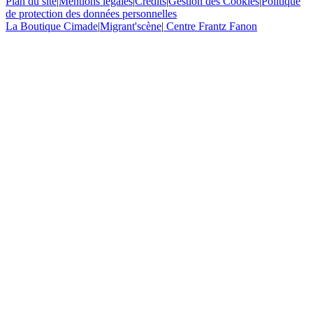
Plan du site
|
Mentions légales
|
Crédits
|
Gestion des Cookies
|
Politique
de protection des données personnelles
La Boutique Cimade
|
Migrant'scène
|
Centre Frantz Fanon