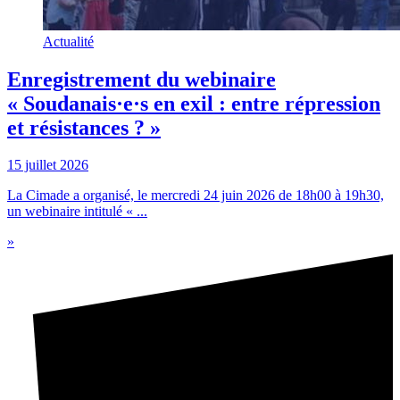
Actualité
Enregistrement du webinaire
« Soudanais·e·s en exil : entre répression
et résistances ? »
15 juillet 2026
La Cimade a organisé, le mercredi 24 juin 2026 de 18h00 à 19h30,
un webinaire intitulé « ...
»