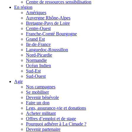
Centre de ressources sensibilisation
En région
Amériques
Auvergne Rhône-Alpes
Bretagne-Pays de Loire
Centre-Ouest
Franche-Comté Bourgogne
Grand Est
Ile-de-France
Languedoc-Roussillon
Nord-Picardie
Normandie
Océan Indien
Sud-Est
Sud-Ouest
Agir
Nos campagnes
Se mobiliser
Devenir bénévole
Faire un don
Legs, assurance-vie et donations
Acheter militant
Offres d’emploi et de stage
Pourquoi adhérer à La Cimade ?
Devenir partenaire