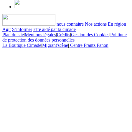
nous connaître
Nos actions
En région
Agir
S’informer
Etre aidé par la cimade
Plan du site
|
Mentions légales
|
Crédits
|
Gestion des Cookies
|
Politique
de protection des données personnelles
La Boutique Cimade
|
Migrant'scène
|
Centre Frantz Fanon