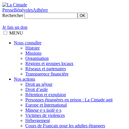
Presse
Bénévoles
Adhérer
Rechercher
OK
Je fais un don
MENU
Nous connaître
Histoire
Missions
Organisation
Régions et groupes locaux
Réseaux et partenaires
Transparence financière
Nos actions
Droit au séjour
Droit d’asile
Rétention et expulsion
Personnes étrangères en prison : La Cimade agit
Europe et International
Mineur·e·s isolé·e·s
Victimes de violences
Hébergement
Cours de Français pour les adultes étrangers