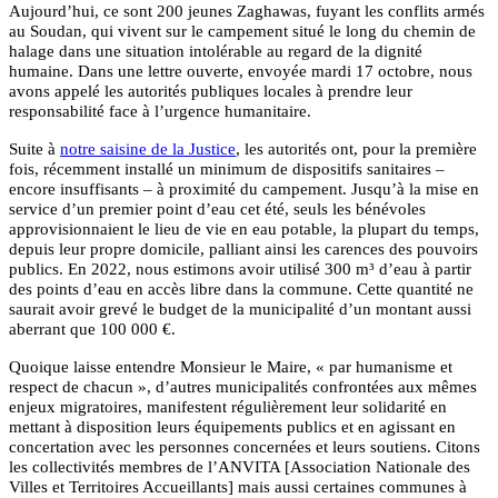
Aujourd’hui, ce sont 200 jeunes Zaghawas, fuyant les conflits armés
au Soudan, qui vivent sur le campement situé le long du chemin de
halage dans une situation intolérable au regard de la dignité
humaine. Dans une lettre ouverte, envoyée mardi 17 octobre, nous
avons appelé les autorités publiques locales à prendre leur
responsabilité face à l’urgence humanitaire.
Suite à
notre saisine de la Justice
, les autorités ont, pour la première
fois, récemment installé un minimum de dispositifs sanitaires –
encore insuffisants – à proximité du campement. Jusqu’à la mise en
service d’un premier point d’eau cet été, seuls les bénévoles
approvisionnaient le lieu de vie en eau potable, la plupart du temps,
depuis leur propre domicile, palliant ainsi les carences des pouvoirs
publics. En 2022, nous estimons avoir utilisé 300 m³ d’eau à partir
des points d’eau en accès libre dans la commune. Cette quantité ne
saurait avoir grevé le budget de la municipalité d’un montant aussi
aberrant que 100 000 €.
Quoique laisse entendre Monsieur le Maire, « par humanisme et
respect de chacun », d’autres municipalités confrontées aux mêmes
enjeux migratoires, manifestent régulièrement leur solidarité en
mettant à disposition leurs équipements publics et en agissant en
concertation avec les personnes concernées et leurs soutiens. Citons
les collectivités membres de l’ANVITA [Association Nationale des
Villes et Territoires Accueillants]
mais aussi certaines communes à