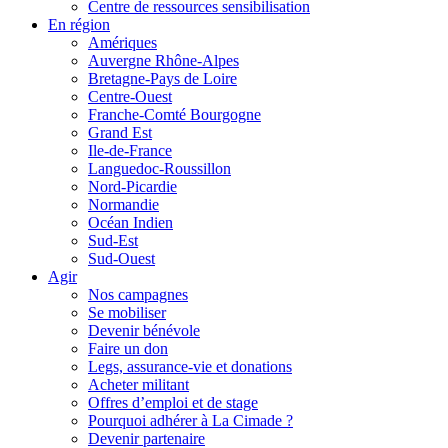
Centre de ressources sensibilisation
En région
Amériques
Auvergne Rhône-Alpes
Bretagne-Pays de Loire
Centre-Ouest
Franche-Comté Bourgogne
Grand Est
Ile-de-France
Languedoc-Roussillon
Nord-Picardie
Normandie
Océan Indien
Sud-Est
Sud-Ouest
Agir
Nos campagnes
Se mobiliser
Devenir bénévole
Faire un don
Legs, assurance-vie et donations
Acheter militant
Offres d’emploi et de stage
Pourquoi adhérer à La Cimade ?
Devenir partenaire