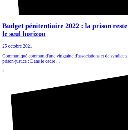
Budget pénitentiaire 2022 : la prison reste
le seul horizon
25 octobre 2021
Communiqué commun d'une vingtaine d'associations et de syndicats
prison-justice : Dans le cadre ...
»