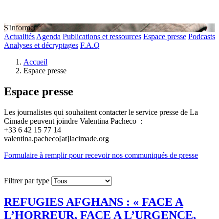
S'informer
Actualités
Agenda
Publications et ressources
Espace presse
Podcasts
Analyses et décryptages
F.A.Q
Accueil
Espace presse
Espace presse
Les journalistes qui souhaitent contacter le service presse de La
Cimade peuvent joindre Valentina Pacheco :
+33 6 42 15 77 14
valentina.pacheco[at]lacimade.org
Formulaire à remplir pour recevoir nos communiqués de presse
Filtrer par type
REFUGIES AFGHANS : « FACE A
L’HORREUR, FACE A L’URGENCE,