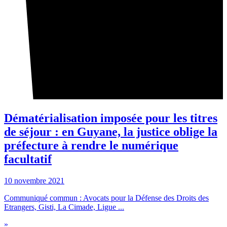
Dématérialisation imposée pour les titres
de séjour : en Guyane, la justice oblige la
préfecture à rendre le numérique
facultatif
10 novembre 2021
Communiqué commun : Avocats pour la Défense des Droits des
Etrangers, Gisti, La Cimade, Ligue ...
»