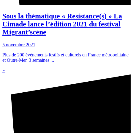
Sous la thématique « Resistance(s) » La
Cimade lance l’édition 2021 du festival
Migrant’scène
5 novembre 2021
Plus de 200 événements festifs et culturels en France métropolitaine
et Outre-Mer. 3 semaines ...
»