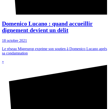
Domenico Lucano : quand accueillir
dignement devient un délit
18 octobre 2021
Le réseau Migreurop exprime son soutien à Domenico Lucano après
sa condamnation
»