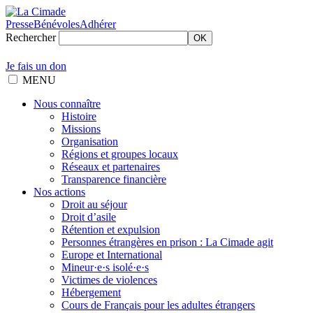
Presse
Bénévoles
Adhérer
Rechercher
OK
Je fais un don
MENU
Nous connaître
Histoire
Missions
Organisation
Régions et groupes locaux
Réseaux et partenaires
Transparence financière
Nos actions
Droit au séjour
Droit d’asile
Rétention et expulsion
Personnes étrangères en prison : La Cimade agit
Europe et International
Mineur·e·s isolé·e·s
Victimes de violences
Hébergement
Cours de Français pour les adultes étrangers