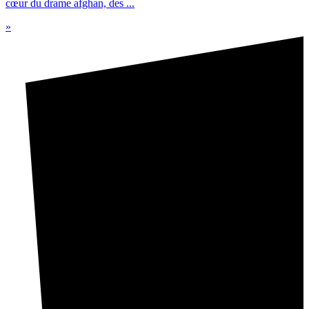
cœur du drame afghan, des ...
»