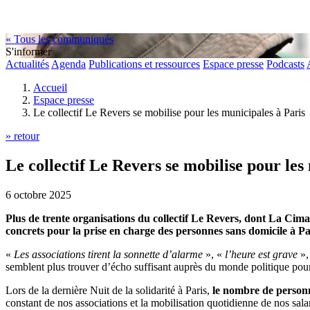
« Tous les communiqués
S'informer
Actualités
Agenda
Publications et ressources
Espace presse
Podcasts
Accueil
Espace presse
Le collectif Le Revers se mobilise pour les municipales à Paris
» retour
Le collectif Le Revers se mobilise pour les
6 octobre 2025
Plus de trente organisations du collectif Le Revers, dont La Cimad
concrets pour la prise en charge des personnes sans domicile à Pa
«
Les associations tirent la sonnette d’alarme
», «
l’heure est grave
»,
semblent plus trouver d’écho suffisant auprès du monde politique pour
Lors de la dernière Nuit de la solidarité à Paris,
le nombre de person
constant de nos associations et la mobilisation quotidienne de nos sala