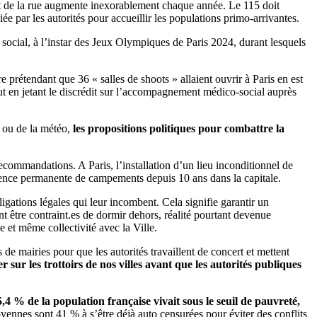
t de la rue augmente inexorablement chaque année. Le 115 doit
ée par les autorités pour accueillir les populations primo-arrivantes.
 social, à l’instar des Jeux Olympiques de Paris 2024, durant lesquels
 prétendant que 36 « salles de shoots » allaient ouvrir à Paris en est
 tout en jetant le discrédit sur l’accompagnement médico-social auprès
s ou de la météo,
les propositions politiques pour combattre la
ecommandations. A Paris, l’installation d’un lieu inconditionnel de
ésence permanente de campements depuis 10 ans dans la capitale.
igations légales qui leur incombent. Cela signifie garantir un
 être contraint.es de dormir dehors, réalité pourtant devenue
 et même collectivité avec la Ville.
de mairies pour que les autorités travaillent de concert et mettent
 sur les trottoirs de nos villes avant que les autorités publiques
4 % de la population française vivait sous le seuil de pauvreté,
oyennes sont 41 % à s’être déjà auto censurées pour éviter des conflits