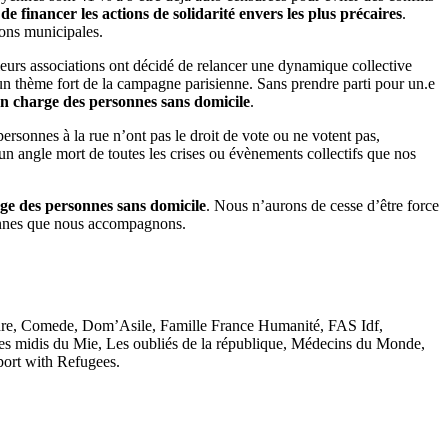
 financer les actions de solidarité envers les plus précaires
.
ions municipales.
sieurs associations ont décidé de relancer une dynamique collective
e un thème fort de la campagne parisienne. Sans prendre parti pour un.e
en charge des personnes sans domicile
.
personnes à la rue n’ont pas le droit de vote ou ne votent pas,
re un angle mort de toutes les crises ou évènements collectifs que nos
rge des personnes sans domicile
. Nous n’aurons de cesse d’être force
rsonnes que nous accompagnons.
èdre, Comede, Dom’Asile, Famille France Humanité, FAS Idf,
s midis du Mie, Les oubliés de la république, Médecins du Monde,
port with Refugees.