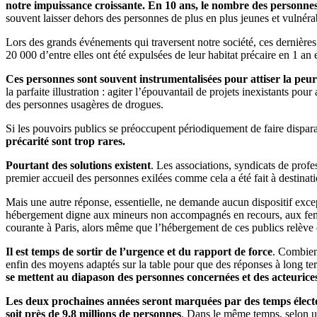
notre impuissance croissante. En 10 ans, le nombre des personne
souvent laisser dehors des personnes de plus en plus jeunes et vulnérab
Lors des grands événements qui traversent notre société, ces dernières 
20 000 d’entre elles ont été expulsées de leur habitat précaire en 1 an 
Ces personnes sont souvent instrumentalisées pour attiser la peur
la parfaite illustration : agiter l’épouvantail de projets inexistants po
des personnes usagères de drogues.
Si les pouvoirs publics se préoccupent périodiquement de faire dispa
précarité sont trop rares.
Pourtant des solutions existent
. Les associations, syndicats de prof
premier accueil des personnes exilées comme cela a été fait à destin
Mais une autre réponse, essentielle, ne demande aucun dispositif except
hébergement digne aux mineurs non accompagnés en recours, aux femmes 
courante à Paris, alors même que l’hébergement de ces publics relève d
Il est temps de sortir de l’urgence et du rapport de force
. Combien 
enfin des moyens adaptés sur la table pour que des réponses à long te
se mettent au diapason des personnes concernées et des acteurices
Les deux prochaines années seront marquées par des temps électorau
soit près de 9,8 millions de personnes
. Dans le même temps, selon une