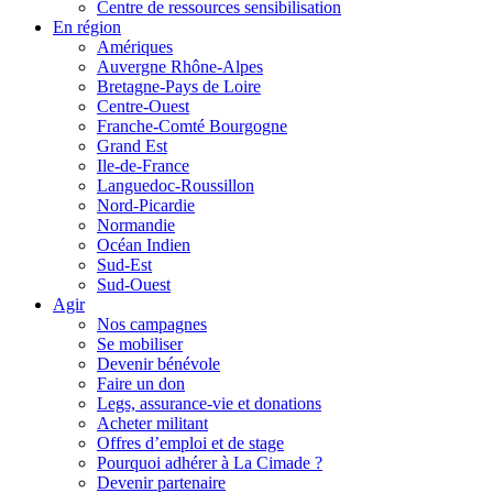
Centre de ressources sensibilisation
En région
Amériques
Auvergne Rhône-Alpes
Bretagne-Pays de Loire
Centre-Ouest
Franche-Comté Bourgogne
Grand Est
Ile-de-France
Languedoc-Roussillon
Nord-Picardie
Normandie
Océan Indien
Sud-Est
Sud-Ouest
Agir
Nos campagnes
Se mobiliser
Devenir bénévole
Faire un don
Legs, assurance-vie et donations
Acheter militant
Offres d’emploi et de stage
Pourquoi adhérer à La Cimade ?
Devenir partenaire