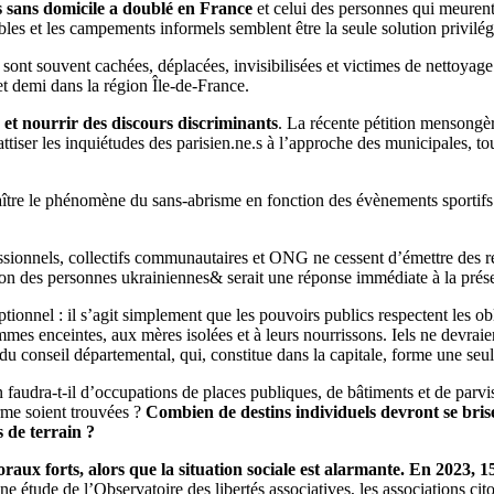
s sans domicile a doublé en France
et celui des personnes qui meuren
les et les campements informels semblent être la seule solution privilégi
sont souvent cachées, déplacées, invisibilisées et victimes de nettoyage
et demi dans la région Île-de-France.
 et nourrir des discours discriminants
. La récente pétition mensongère
ur attiser les inquiétudes des parisien.ne.s à l’approche des municipales,
raître le phénomène du sans-abrisme en fonction des évènements sportif
essionnels, collectifs communautaires et ONG ne cessent d’émettre des r
ation des personnes ukrainiennes& serait une réponse immédiate à la pr
ionnel : il s’agit simplement que les pouvoirs publics respectent les obl
enceintes, aux mères isolées et à leurs nourrissons. Iels ne devraient
u conseil départemental, qui, constitue dans la capitale, forme une seule
faudra-t-il d’occupations de places publiques, de bâtiments et de parvis 
rme soient trouvées ?
Combien de destins individuels devront se briser
 de terrain ?
x forts, alors que la situation sociale est alarmante. En 2023, 15,
 étude de l’Observatoire des libertés associatives, les associations cit