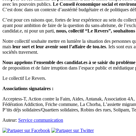
avec les pouvoirs publics.
Le Conseil économique social et environne
C’est donc dans un contexte d’austérité budgétaire et de politiques déf
C’est pour ces raisons que, fortes de leur expérience au sein du collec
ayant pour ambition de faire de la question du sans-abrisme, de l’exclu
candidat.e, ni pour un parti,
nous, collectif “Le Revers”, souhaitons
Notre collectif souhaite mettre en lumière la situation des personnes q
mais
leur sort et leur avenir sont l’affaire de tou.tes
. Iels sont eux 
sociétés traversent.
Nous appelons l’ensemble des candidat.es à se saisir du problème 
de proposition et de faire irruption dans l’espace public et médiatiqu
Le collectif Le Revers.
Associations signataires :
Acceptess-T, Action contre la Faim, Aides, Antanak, Association 4A
Fédération Addiction, Friche commune, La Chorba, L’assiette migran
P’tits déjs solidaires/Quartiers solidaires, Robins des rues, Solipa
Auteur:
Service communication