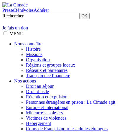
Presse
Bénévoles
Adhérer
Rechercher
OK
Je fais un don
MENU
Nous connaître
Histoire
Missions
Organisation
Régions et groupes locaux
Réseaux et partenaires
Transparence financière
Nos actions
Droit au séjour
Droit d’asile
Rétention et expulsion
Personnes étrangères en prison : La Cimade agit
Europe et International
Mineur·e·s isolé·e·s
Victimes de violences
Hébergement
Cours de Français pour les adultes étrangers