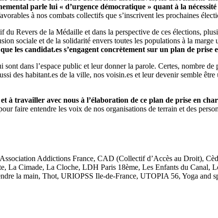
mental parle lui « d’urgence démocratique » quant à la nécessité de
avorables à nos combats collectifs que s’inscrivent les prochaines élect
tif du Revers de la Médaille et dans la perspective de ces élections, plu
sion sociale et de la solidarité envers toutes les populations à la marg
 que les candidat.es s’engagent concrètement sur un plan de prise 
ui sont dans l’espace public et leur donner la parole. Certes, nombre de 
aussi des habitant.es de la ville, nos voisin.es et leur devenir semble êt
et à travailler avec nous à l’élaboration de ce plan de prise en cha
e pour faire entendre les voix de nos organisations de terrain et des pe
, Association Addictions France, CAD (Collectif d’Accès au Droit), C
te, La Cimade, La Cloche, LDH Paris 18ème, Les Enfants du Canal, Le
m, Tendre la main, Thot, URIOPSS Ile-de-France, UTOPIA 56, Yoga and s