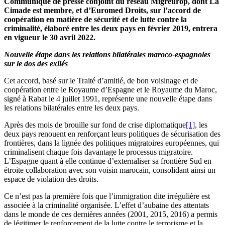
Communiqué de presse conjoint du réseau Migreurop, dont La
Cimade est membre, et d’Euromed Droits, sur l’accord de
coopération en matière de sécurité et de lutte contre la
criminalité, élaboré entre les deux pays en février 2019, entrera
en vigueur le 30 avril 2022.
Nouvelle étape dans les relations bilatérales maroco-espagnoles
sur le dos des exilés
Cet accord, basé sur le Traité d’amitié, de bon voisinage et de
coopération entre le Royaume d’Espagne et le Royaume du Maroc,
signé à Rabat le 4 juillet 1991, représente une nouvelle étape dans
les relations bilatérales entre les deux pays.
Après des mois de brouille sur fond de crise diplomatique
[1]
, les
deux pays renouent en renforçant leurs politiques de sécurisation des
frontières, dans la lignée des politiques migratoires européennes, qui
criminalisent chaque fois davantage le processus migratoire.
L’Espagne quant à elle continue d’externaliser sa frontière Sud en
étroite collaboration avec son voisin marocain, consolidant ainsi un
espace de violation des droits.
Ce n’est pas la première fois que l’immigration dite irrégulière est
associée à la criminalité organisée. L’effet d’aubaine des attentats
dans le monde de ces dernières années (2001, 2015, 2016) a permis
de légitimer le renforcement de la lutte contre le terrorisme et la