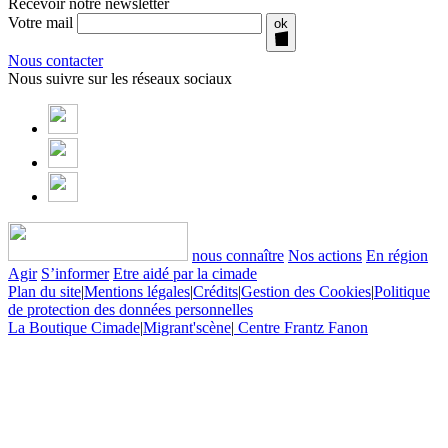
Recevoir notre newsletter
Votre mail
ok
Nous contacter
Nous suivre sur les réseaux sociaux
nous connaître
Nos actions
En région
Agir
S’informer
Etre aidé par la cimade
Plan du site
|
Mentions légales
|
Crédits
|
Gestion des Cookies
|
Politique
de protection des données personnelles
La Boutique Cimade
|
Migrant'scène
|
Centre Frantz Fanon