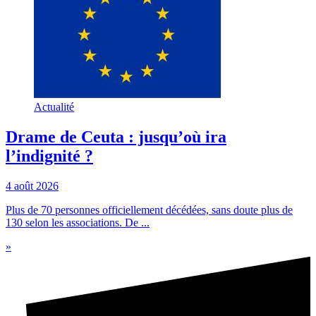
Actualité
Drame de Ceuta : jusqu’où ira
l’indignité ?
4 août 2026
Plus de 70 personnes officiellement décédées, sans doute plus de
130 selon les associations. De ...
»