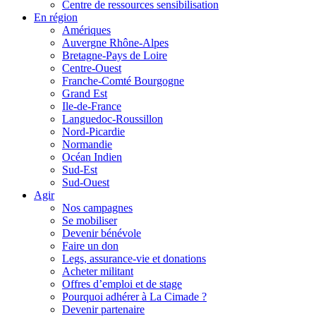
Centre de ressources sensibilisation
En région
Amériques
Auvergne Rhône-Alpes
Bretagne-Pays de Loire
Centre-Ouest
Franche-Comté Bourgogne
Grand Est
Ile-de-France
Languedoc-Roussillon
Nord-Picardie
Normandie
Océan Indien
Sud-Est
Sud-Ouest
Agir
Nos campagnes
Se mobiliser
Devenir bénévole
Faire un don
Legs, assurance-vie et donations
Acheter militant
Offres d’emploi et de stage
Pourquoi adhérer à La Cimade ?
Devenir partenaire