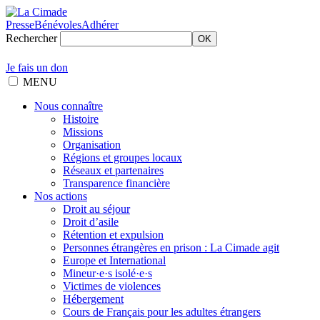
Presse
Bénévoles
Adhérer
Rechercher
OK
Je fais un don
MENU
Nous connaître
Histoire
Missions
Organisation
Régions et groupes locaux
Réseaux et partenaires
Transparence financière
Nos actions
Droit au séjour
Droit d’asile
Rétention et expulsion
Personnes étrangères en prison : La Cimade agit
Europe et International
Mineur·e·s isolé·e·s
Victimes de violences
Hébergement
Cours de Français pour les adultes étrangers