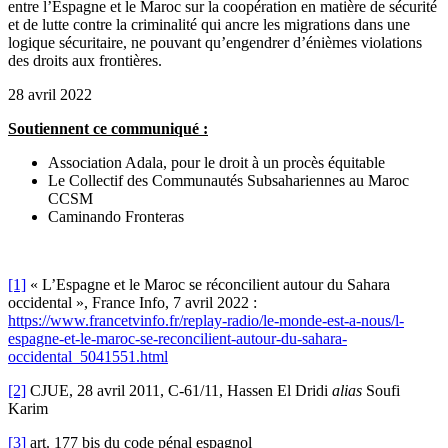
entre l’Espagne et le Maroc sur la coopération en matière de sécurité
et de lutte contre la criminalité qui ancre les migrations dans une
logique sécuritaire, ne pouvant qu’engendrer d’énièmes violations
des droits aux frontières.
28 avril 2022
Soutiennent ce communiqué :
Association Adala, pour le droit à un procès équitable
Le Collectif des Communautés Subsahariennes au Maroc
CCSM
Caminando Fronteras
[1]
« L’Espagne et le Maroc se réconcilient autour du Sahara
occidental », France Info, 7 avril 2022 :
https://www.francetvinfo.fr/replay-radio/le-monde-est-a-nous/l-
espagne-et-le-maroc-se-reconcilient-autour-du-sahara-
occidental_5041551.html
[2]
CJUE, 28 avril 2011, C-61/11, Hassen El Dridi
alias
Soufi
Karim
[3]
art. 177 bis du code pénal espagnol