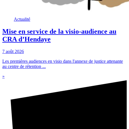
Actualité
Mise en service de la visio-audience au
CRA d’Hendaye
7 août 2026
Les premières audiences en visio dans l'annexe de justice attenante
au centre de rétention ...
»