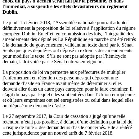
choix du pays d’accueil serait fait par la personne, et dans
l’immédiat, à suspendre les effets dévastateurs du règlement
Dublin.
Le jeudi 15 février 2018, l’Assemblée nationale pourrait adopter
définitivement la proposition de loi relative à l’application du régime
européen Dublin. En effet, en commission des lois, l’intégralité des
amendements des député·es La République en marche ont été retirés
à la demande du gouvernement validant un texte durci par le Sénat.
Seuls quelques député·es ont déposé in extremis des amendements
pour modifier le texte. S’ils ne sont pas adoptés par l’hémicycle
demain, la loi votée par le Sénat entrera en vigueur.
La proposition de loi va permettre aux préfectures de multiplier
l’enfermement en rétention des personnes qui déposent une
demande d’asile en France avant même de déterminer si elles
doivent aller dans un autre pays européen pour la faire examiner. Il
s’agit du pays par lequel elles sont entrées dans l’Union européenne
et où leurs empreintes ont été enregistrées ou celui dans lequel elles
ont déposé une demande d’asile.
Le 27 septembre 2017, la Cour de cassation a jugé qu’une telle
rétention n’était pas possible, à défaut d’une définition par la loi du
« risque de fuite » des demandeurs d’asile concernés. Elle a réitéré
cette jurisprudence par un nouvel arrêt du 7 février 2018.