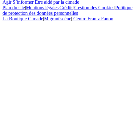
Agir
S’informer
Etre aidé par la cimade
Plan du site
|
Mentions légales
|
Crédits
|
Gestion des Cookies
|
Politique
de protection des données personnelles
La Boutique Cimade
|
Migrant'scène
|
Centre Frantz Fanon