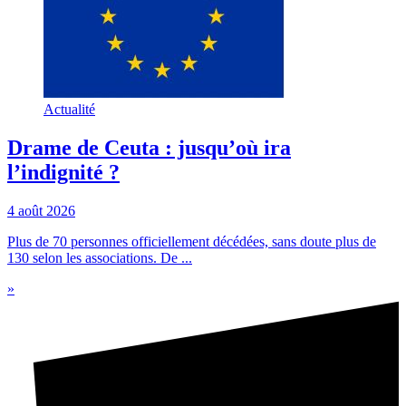
Actualité
Drame de Ceuta : jusqu’où ira
l’indignité ?
4 août 2026
Plus de 70 personnes officiellement décédées, sans doute plus de
130 selon les associations. De ...
»