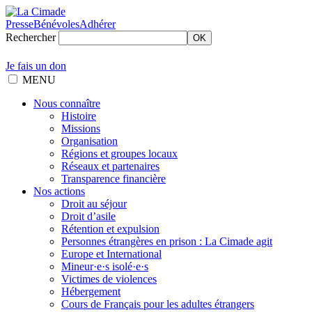
Presse
Bénévoles
Adhérer
Rechercher
OK
Je fais un don
MENU
Nous connaître
Histoire
Missions
Organisation
Régions et groupes locaux
Réseaux et partenaires
Transparence financière
Nos actions
Droit au séjour
Droit d’asile
Rétention et expulsion
Personnes étrangères en prison : La Cimade agit
Europe et International
Mineur·e·s isolé·e·s
Victimes de violences
Hébergement
Cours de Français pour les adultes étrangers