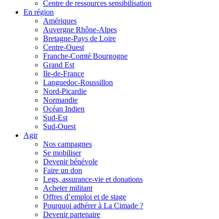
Centre de ressources sensibilisation
En région
Amériques
Auvergne Rhône-Alpes
Bretagne-Pays de Loire
Centre-Ouest
Franche-Comté Bourgogne
Grand Est
Ile-de-France
Languedoc-Roussillon
Nord-Picardie
Normandie
Océan Indien
Sud-Est
Sud-Ouest
Agir
Nos campagnes
Se mobiliser
Devenir bénévole
Faire un don
Legs, assurance-vie et donations
Acheter militant
Offres d’emploi et de stage
Pourquoi adhérer à La Cimade ?
Devenir partenaire