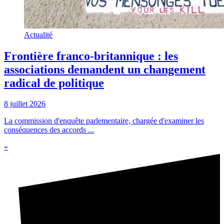
Actualité
Frontière franco-britannique : les
associations demandent un changement
radical de politique
8 juillet 2026
La commission d'enquête parlementaire, chargée d'examiner les
conséquences des accords ...
»