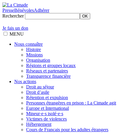
Presse
Bénévoles
Adhérer
Rechercher
OK
Je fais un don
MENU
Nous connaître
Histoire
Missions
Organisation
Régions et groupes locaux
Réseaux et partenaires
Transparence financière
Nos actions
Droit au séjour
Droit d’asile
Rétention et expulsion
Personnes étrangères en prison : La Cimade agit
Europe et International
Mineur·e·s isolé·e·s
Victimes de violences
Hébergement
Cours de Français pour les adultes étrangers