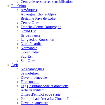
Centre de ressources sensibilisation
En région
Amériques
Auvergne Rhône-Alpes
Bretagne-Pays de Loire
Centre-Ouest
Franche-Comté Bourgogne
Grand Est
Ile-de-France
Languedoc-Roussillon
Nord-Picardie
Normandie
Océan Indien
Sud-Est
Sud-Ouest
Agir
Nos campagnes
Se mobiliser
Devenir bénévole
Faire un don
Legs, assurance-vie et donations
Acheter militant
Offres d’emploi et de stage
Pourquoi adhérer à La Cimade ?
Devenir partenaire