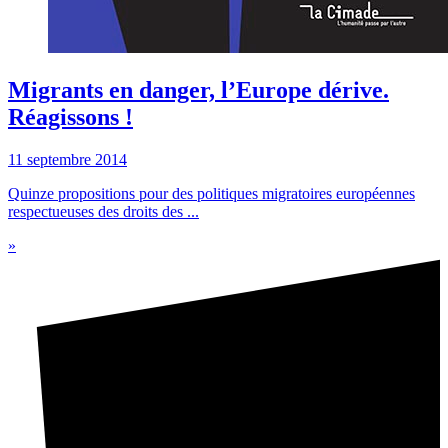
Migrants en danger, l’Europe dérive.
Réagissons !
11 septembre 2014
Quinze propositions pour des politiques migratoires européennes
respectueuses des droits des ...
»