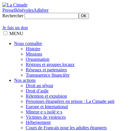
Presse
Bénévoles
Adhérer
Rechercher
OK
Je fais un don
MENU
Nous connaître
Histoire
Missions
Organisation
Régions et groupes locaux
Réseaux et partenaires
Transparence financière
Nos actions
Droit au séjour
Droit d’asile
Rétention et expulsion
Personnes étrangères en prison : La Cimade agit
Europe et International
Mineur·e·s isolé·e·s
Victimes de violences
Hébergement
Cours de Français pour les adultes étrangers