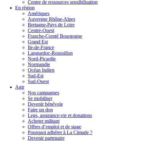
Centre de ressources sensibilisation
En région
Amériques
Auvergne Rhône-Alpes
Bretagne-Pays de Loire
Centre-Ouest
Franche-Comté Bourgogne
Grand Est
Ile-de-France
Languedoc-Roussillon
Nord-Picardie
Normandie
Océan Indien
Sud-Est
Sud-Ouest
Agir
Nos campagnes
Se mobiliser
Devenir bénévole
Faire un don
Legs, assurance-vie et donations
Acheter militant
Offres d’emploi et de stage
Pourquoi adhérer à La Cimade ?
Devenir partenaire