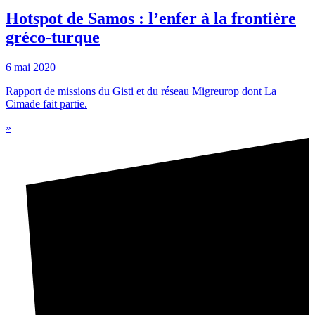
Hotspot de Samos : l’enfer à la frontière
gréco-turque
6 mai 2020
Rapport de missions du Gisti et du réseau Migreurop dont La
Cimade fait partie.
»