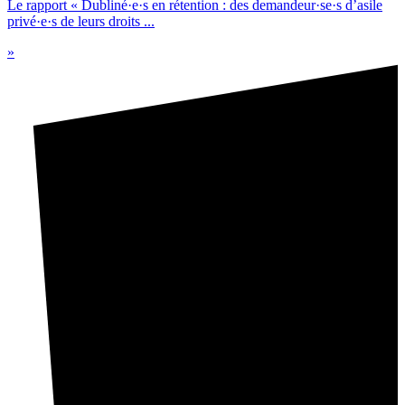
Le rapport « Dubliné·e·s en rétention : des demandeur·se·s d’asile
privé·e·s de leurs droits ...
»