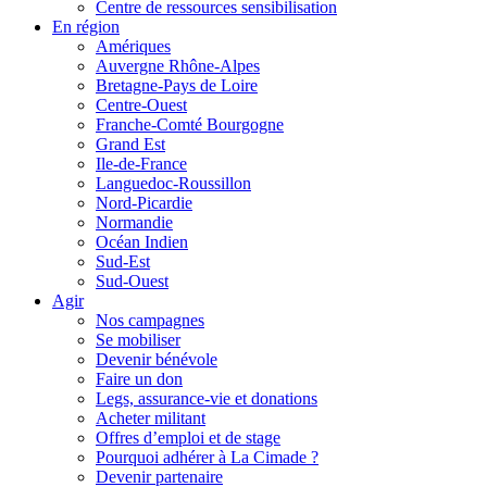
Centre de ressources sensibilisation
En région
Amériques
Auvergne Rhône-Alpes
Bretagne-Pays de Loire
Centre-Ouest
Franche-Comté Bourgogne
Grand Est
Ile-de-France
Languedoc-Roussillon
Nord-Picardie
Normandie
Océan Indien
Sud-Est
Sud-Ouest
Agir
Nos campagnes
Se mobiliser
Devenir bénévole
Faire un don
Legs, assurance-vie et donations
Acheter militant
Offres d’emploi et de stage
Pourquoi adhérer à La Cimade ?
Devenir partenaire