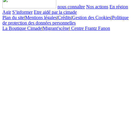
nous connaître
Nos actions
En région
Agir
S’informer
Etre aidé par la cimade
Plan du site
|
Mentions légales
|
Crédits
|
Gestion des Cookies
|
Politique
de protection des données personnelles
La Boutique Cimade
|
Migrant'scène
|
Centre Frantz Fanon