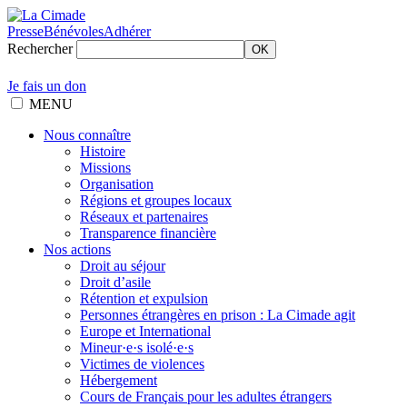
Presse
Bénévoles
Adhérer
Rechercher
OK
Je fais un don
MENU
Nous connaître
Histoire
Missions
Organisation
Régions et groupes locaux
Réseaux et partenaires
Transparence financière
Nos actions
Droit au séjour
Droit d’asile
Rétention et expulsion
Personnes étrangères en prison : La Cimade agit
Europe et International
Mineur·e·s isolé·e·s
Victimes de violences
Hébergement
Cours de Français pour les adultes étrangers