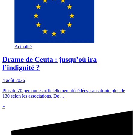
Actualité
Drame de Ceuta : jusqu’où ira
l’indignité ?
4 août 2026
Plus de 70 personnes officiellement décédées, sans doute plus de
130 selon les associations. De ...
»