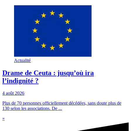
Actualité
Drame de Ceuta : jusqu’où ira
l’indignité ?
4 août 2026
Plus de 70 personnes officiellement décédées, sans doute plus de
130 selon les associations. De ...
»