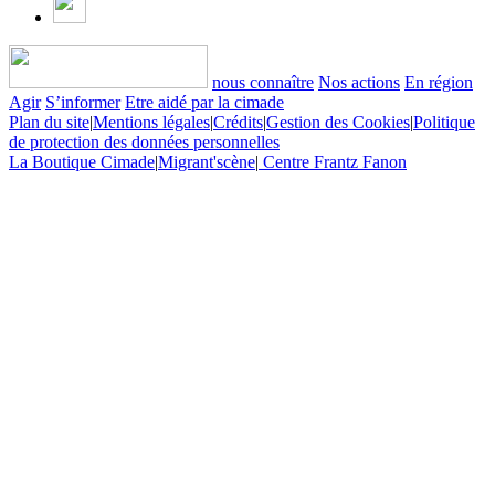
nous connaître
Nos actions
En région
Agir
S’informer
Etre aidé par la cimade
Plan du site
|
Mentions légales
|
Crédits
|
Gestion des Cookies
|
Politique
de protection des données personnelles
La Boutique Cimade
|
Migrant'scène
|
Centre Frantz Fanon