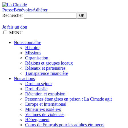
Presse
Bénévoles
Adhérer
Rechercher
OK
Je fais un don
MENU
Nous connaître
Histoire
Missions
Organisation
Régions et groupes locaux
Réseaux et partenaires
Transparence financière
Nos actions
Droit au séjour
Droit d’asile
Rétention et expulsion
Personnes étrangères en prison : La Cimade agit
Europe et International
Mineur·e·s isolé·e·s
Victimes de violences
Hébergement
Cours de Français pour les adultes étrangers