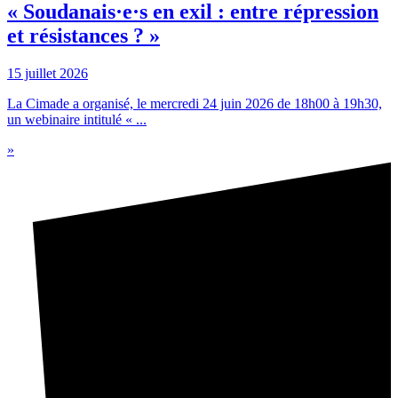
« Soudanais·e·s en exil : entre répression
et résistances ? »
15 juillet 2026
La Cimade a organisé, le mercredi 24 juin 2026 de 18h00 à 19h30,
un webinaire intitulé « ...
»