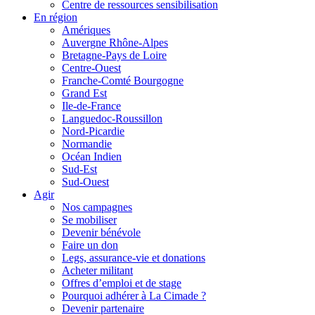
Centre de ressources sensibilisation
En région
Amériques
Auvergne Rhône-Alpes
Bretagne-Pays de Loire
Centre-Ouest
Franche-Comté Bourgogne
Grand Est
Ile-de-France
Languedoc-Roussillon
Nord-Picardie
Normandie
Océan Indien
Sud-Est
Sud-Ouest
Agir
Nos campagnes
Se mobiliser
Devenir bénévole
Faire un don
Legs, assurance-vie et donations
Acheter militant
Offres d’emploi et de stage
Pourquoi adhérer à La Cimade ?
Devenir partenaire