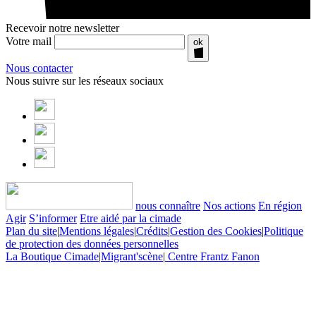
Recevoir notre newsletter
Votre mail
ok
Nous contacter
Nous suivre sur les réseaux sociaux
nous connaître
Nos actions
En région
Agir
S’informer
Etre aidé par la cimade
Plan du site
|
Mentions légales
|
Crédits
|
Gestion des Cookies
|
Politique
de protection des données personnelles
La Boutique Cimade
|
Migrant'scène
|
Centre Frantz Fanon