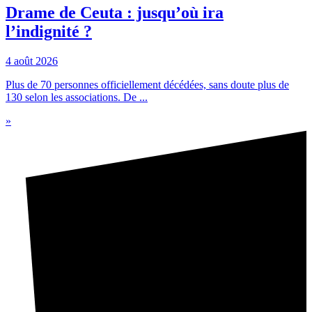
Drame de Ceuta : jusqu’où ira
l’indignité ?
4 août 2026
Plus de 70 personnes officiellement décédées, sans doute plus de
130 selon les associations. De ...
»