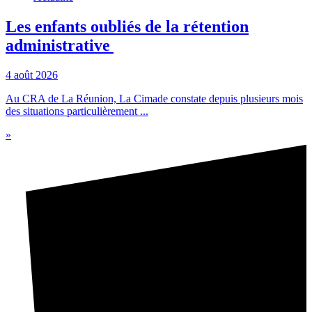
Les enfants oubliés de la rétention
administrative
4 août 2026
Au CRA de La Réunion, La Cimade constate depuis plusieurs mois
des situations particulièrement ...
»