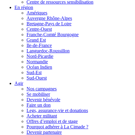
Centre de ressources sensibilisation
En région
Amériques
Auvergne Rhône-Alpes
Bretagne-Pays de Loire
Centre-Ouest
Franche-Comté Bourgogne
Grand Est
Ile-de-France
Languedoc-Roussillon
Nord-Picardie
Normandie
Océan Indien
Sud-Est
Sud-Ouest
Agir
Nos campagnes
Se mobiliser
Devenir bénévole
Faire un don
Legs, assurance-vie et donations
Acheter militant
Offres d’emploi et de stage
Pourquoi adhérer à La Cimade ?
Devenir partenaire