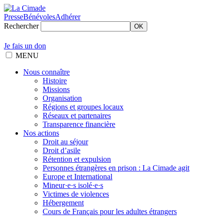
Presse
Bénévoles
Adhérer
Rechercher
OK
Je fais un don
MENU
Nous connaître
Histoire
Missions
Organisation
Régions et groupes locaux
Réseaux et partenaires
Transparence financière
Nos actions
Droit au séjour
Droit d’asile
Rétention et expulsion
Personnes étrangères en prison : La Cimade agit
Europe et International
Mineur·e·s isolé·e·s
Victimes de violences
Hébergement
Cours de Français pour les adultes étrangers