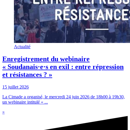
Actualité
Enregistrement du webinaire
« Soudanais·e·s en exil : entre répression
et résistances ? »
15 juillet 2026
La Cimade a organisé, le mercredi 24 juin 2026 de 18h00 à 19h30,
un webinaire intitulé « ...
»