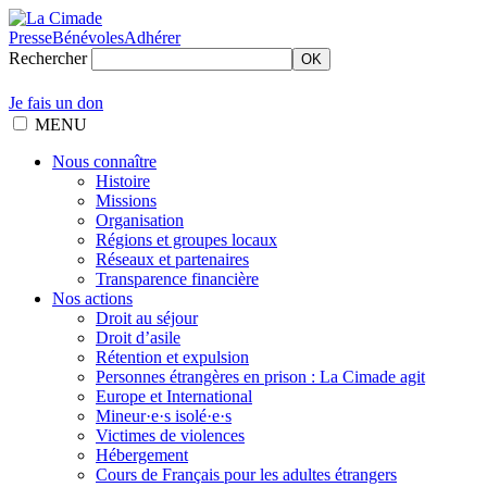
Presse
Bénévoles
Adhérer
Rechercher
OK
Je fais un don
MENU
Nous connaître
Histoire
Missions
Organisation
Régions et groupes locaux
Réseaux et partenaires
Transparence financière
Nos actions
Droit au séjour
Droit d’asile
Rétention et expulsion
Personnes étrangères en prison : La Cimade agit
Europe et International
Mineur·e·s isolé·e·s
Victimes de violences
Hébergement
Cours de Français pour les adultes étrangers