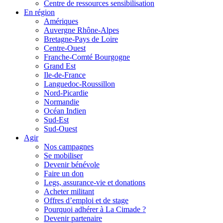
Centre de ressources sensibilisation
En région
Amériques
Auvergne Rhône-Alpes
Bretagne-Pays de Loire
Centre-Ouest
Franche-Comté Bourgogne
Grand Est
Ile-de-France
Languedoc-Roussillon
Nord-Picardie
Normandie
Océan Indien
Sud-Est
Sud-Ouest
Agir
Nos campagnes
Se mobiliser
Devenir bénévole
Faire un don
Legs, assurance-vie et donations
Acheter militant
Offres d’emploi et de stage
Pourquoi adhérer à La Cimade ?
Devenir partenaire