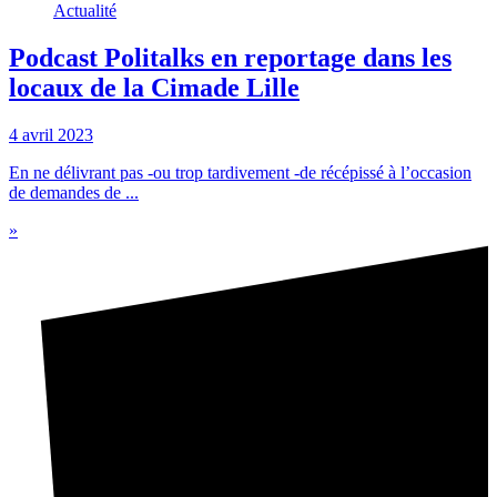
Actualité
Podcast Politalks en reportage dans les
locaux de la Cimade Lille
4 avril 2023
En ne délivrant pas -ou trop tardivement -de récépissé à l’occasion
de demandes de ...
»