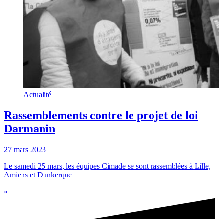
Actualité
Rassemblements contre le projet de loi
Darmanin
27 mars 2023
Le samedi 25 mars, les équipes Cimade se sont rassemblées à Lille,
Amiens et Dunkerque
»