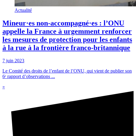
Actualité
Mineur·es non-accompagné·es : l’ONU
appelle la France à urgemment renforcer
les mesures de protection pour les enfants
à la rue à la frontière franco-britannique
7 juin 2023
Le Comité des droits de l’enfant de l’ONU, qui vient de publier son
6ᵉ rapport d’observations ...
»