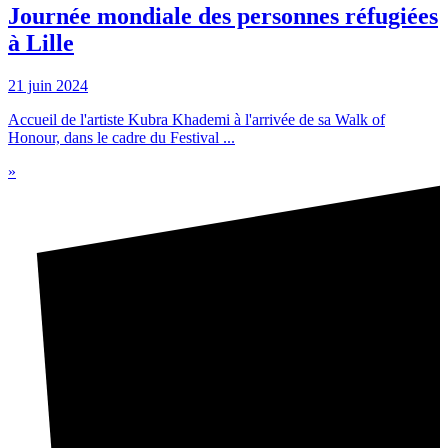
Journée mondiale des personnes réfugiées
à Lille
21 juin 2024
Accueil de l'artiste Kubra Khademi à l'arrivée de sa Walk of
Honour, dans le cadre du Festival ...
»