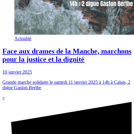
Actualité
Face aux drames de la Manche, marchons
pour la justice et la dignité
10 janvier 2025
Grande marche solidaire le samedi 11 janvier 2025 à 14h à Calais, 2
digue Gaston Berthe
»