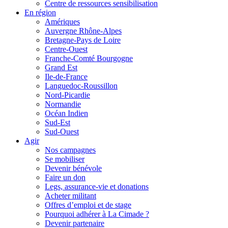
Centre de ressources sensibilisation
En région
Amériques
Auvergne Rhône-Alpes
Bretagne-Pays de Loire
Centre-Ouest
Franche-Comté Bourgogne
Grand Est
Ile-de-France
Languedoc-Roussillon
Nord-Picardie
Normandie
Océan Indien
Sud-Est
Sud-Ouest
Agir
Nos campagnes
Se mobiliser
Devenir bénévole
Faire un don
Legs, assurance-vie et donations
Acheter militant
Offres d’emploi et de stage
Pourquoi adhérer à La Cimade ?
Devenir partenaire