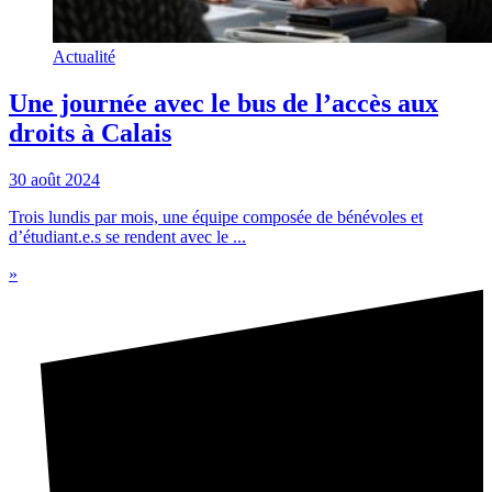
Actualité
Une journée avec le bus de l’accès aux
droits à Calais
30 août 2024
Trois lundis par mois, une équipe composée de bénévoles et
d’étudiant.e.s se rendent avec le ...
»