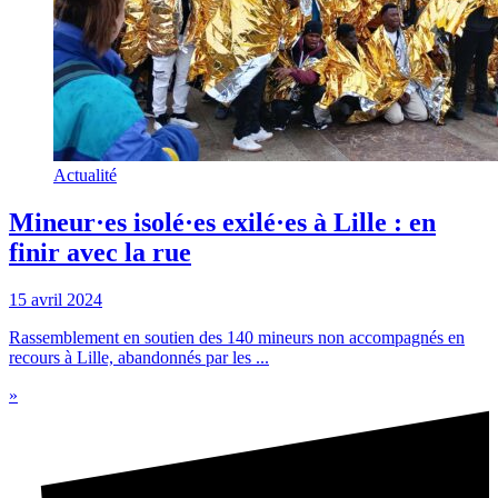
Actualité
Mineur·es isolé·es exilé·es à Lille : en
finir avec la rue
15 avril 2024
Rassemblement en soutien des 140 mineurs non accompagnés en
recours à Lille, abandonnés par les ...
»