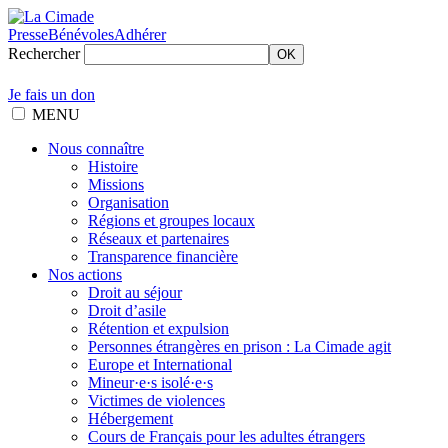
Presse
Bénévoles
Adhérer
Rechercher
OK
Je fais un don
MENU
Nous connaître
Histoire
Missions
Organisation
Régions et groupes locaux
Réseaux et partenaires
Transparence financière
Nos actions
Droit au séjour
Droit d’asile
Rétention et expulsion
Personnes étrangères en prison : La Cimade agit
Europe et International
Mineur·e·s isolé·e·s
Victimes de violences
Hébergement
Cours de Français pour les adultes étrangers