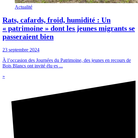
Actualité
Rats, cafards, froid, humidité : Un
« patrimoine » dont les jeunes migrants se
passeraient bien
23 septembre 2024
À l’occasion des Journées du Patrimoine, des jeunes en recours de
Bois Blancs ont invité élu·es ...
»