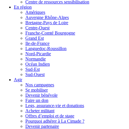
Centre de ressources sensibilisation
En région
Amériques
Auvergne Rhône-Alpes
Bretagne-Pays de Loire
Centre-Ouest
Franche-Comté Bourgogne
Grand Est
Ile-de-France
Languedoc-Roussillon
Nord-Picardie
Normandie
Océan Indien
Sud-Est
Sud-Ouest
Agir
Nos campagnes
Se mobiliser
Devenir bénévole
Faire un don
Legs, assurance-vie et donations
Acheter militant
Offres d’emploi et de stage
Pourquoi adhérer à La Cimade ?
Devenir partenaire