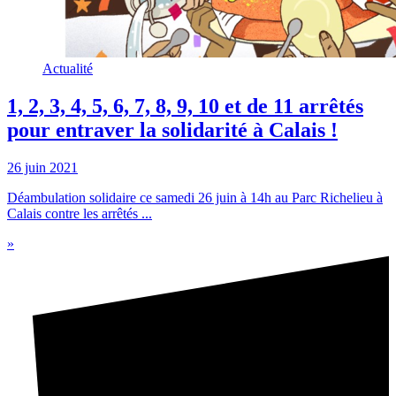
Actualité
1, 2, 3, 4, 5, 6, 7, 8, 9, 10 et de 11 arrêtés
pour entraver la solidarité à Calais !
26 juin 2021
Déambulation solidaire ce samedi 26 juin à 14h au Parc Richelieu à
Calais contre les arrêtés ...
»