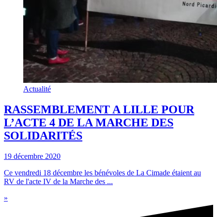
Actualité
RASSEMBLEMENT A LILLE POUR
L’ACTE 4 DE LA MARCHE DES
SOLIDARITÉS
19 décembre 2020
Ce vendredi 18 décembre les bénévoles de La Cimade étaient au
RV de l'acte IV de la Marche des ...
»