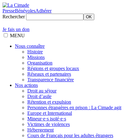
Presse
Bénévoles
Adhérer
Rechercher
OK
Je fais un don
MENU
Nous connaître
Histoire
Missions
Organisation
Régions et groupes locaux
Réseaux et partenaires
Transparence financière
Nos actions
Droit au séjour
Droit d’asile
Rétention et expulsion
Personnes étrangères en prison : La Cimade agit
Europe et International
Mineur·e·s isolé·e·s
Victimes de violences
Hébergement
Cours de Français pour les adultes étrangers